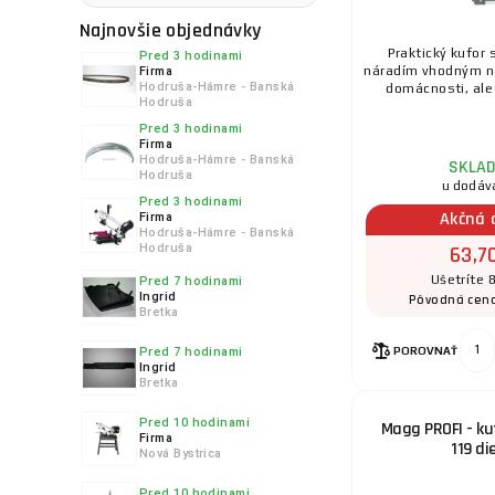
Vigor
Najnovšie objednávky
WOLFCRAFT
Praktický kufor
Pred 3 hodinami
náradím vhodným na
Firma
Hodruša-Hámre - Banská
domácnosti, ale a
Hodruša
Pred 3 hodinami
Firma
Hodruša-Hámre - Banská
SKLA
Hodruša
u dodáv
Pred 3 hodinami
Akčná 
Firma
Hodruša-Hámre - Banská
Hodruša
63,7
Ušetríte 
Pred 7 hodinami
Ingrid
Pôvodná cen
Bretka
POROVNAŤ
Pred 7 hodinami
Ingrid
Bretka
Pred 10 hodinami
Magg PROFI - ku
Firma
119 di
Nová Bystrica
Pred 10 hodinami