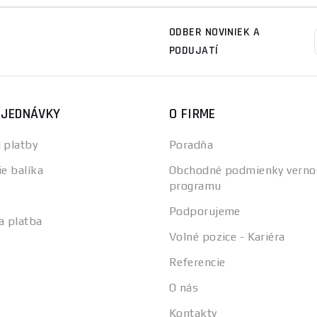
ODBER NOVINIEK A
PODUJATÍ
BJEDNÁVKY
O FIRME
 platby
Poradňa
ie balíka
Obchodné podmienky verno
programu
Podporujeme
a platba
Volné pozice - Kariéra
Referencie
O nás
Kontakty