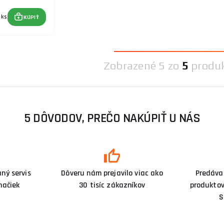
ks
KÚPIŤ
Zobrazené
5 zo
5
produ
5 DÔVODOV, PREČO NAKÚPIŤ U NÁS
ný servis
Dôveru nám prejavilo viac ako
Predáva
načiek
30 tisíc zákazníkov
produktov
S