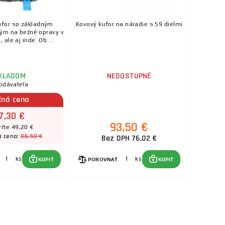
kufor so základným
Kovový kufor na náradie s 59 dielmi
ým na bežné opravy v
ale aj inde. Ob ...
KLADOM
NEDOSTUPNÉ
odávateľa
čná cena
7,30 €
93,50 €
ríte 49,20 €
86,50 €
á cena:
Bez DPH 76,02 €
ks
ks
KÚPIŤ
POROVNAŤ
KÚPIŤ