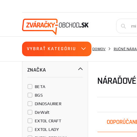
VYBRAŤ KATEGÓRIU
DOMOV
RUČNÉ NÁRA
ZNAČKA
NÁRAĎOVÉ
BETA
BGS
DINOSAURIER
DeWalt
ODPORÚČAN
EXTOL CRAFT
EXTOL LADY