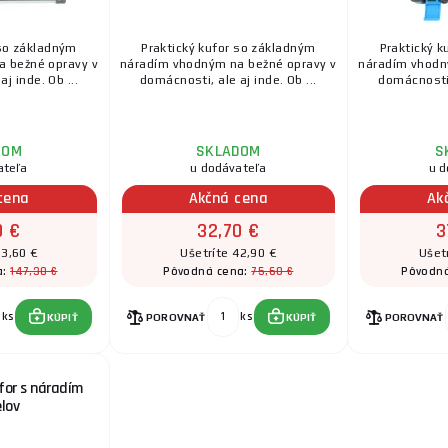
 so základným
Praktický kufor so základným
Praktický 
 bežné opravy v
náradím vhodným na bežné opravy v
náradím vhodn
j inde. Ob ...
domácnosti, ale aj inde. Ob ...
domácnosti, 
DOM
SKLADOM
S
ateľa
u dodávateľa
u d
cena
Akčná cena
Ak
0 €
32,70 €
3
83,60 €
Ušetríte 42,90 €
Ušet
147,30 €
75,60 €
a:
Pôvodná cena:
Pôvodn
ks
ks
KÚPIŤ
POROVNAŤ
KÚPIŤ
POROVNAŤ
for s náradím
elov