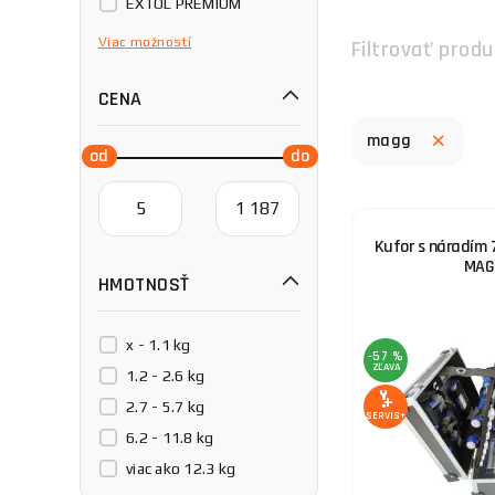
EXTOL PREMIUM
Fortum
Viac
možností
Filtrovať produ
GEKO
CENA
Genborx
GÜDE
magg
HAZET
Holzmann
JAKEMY
Kufor s náradím 7
Magg
MAG
HMOTNOSŤ
Matabro
PROJAHN
Procraft
x - 1.1 kg
-57 %
ZĽAVA
ROTHENBERGER
1.2 - 2.6 kg
Rennsteig
2.7 - 5.7 kg
SERVIS+
Scheppach
6.2 - 11.8 kg
Stanley
viac ako 12.3 kg