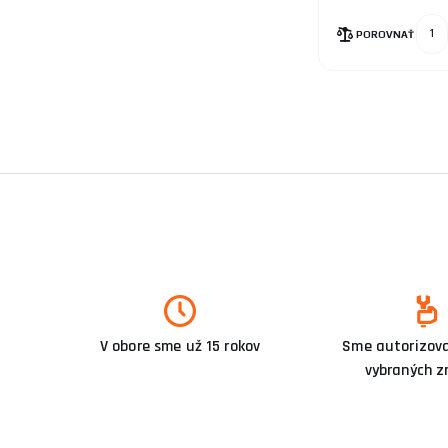
POROVNAŤ
V obore sme už 15 rokov
Sme autorizova
vybraných z