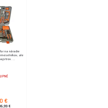
for na náradie
emeselníkov, ale
jstrov. ...
UPNÉ
00 €
86,99 €