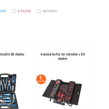
KOM
V ZĽAVE
NOVINKA
áradím 82 dielov
Kovový kufor na náradie s 59
dielmi
SERVIS+