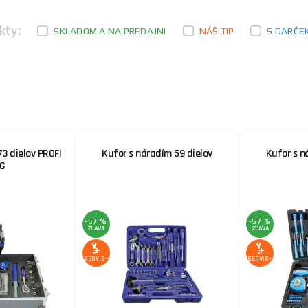
kty:
SKLADOM A NA PREDAJNI
NÁŠ TIP
S DARČE
3 dielov PROFI
Kufor s náradím 59 dielov
Kufor s n
G
-57 %
-57 %
ZĽAVA
ZĽAVA
SERVIS+
SERVIS+