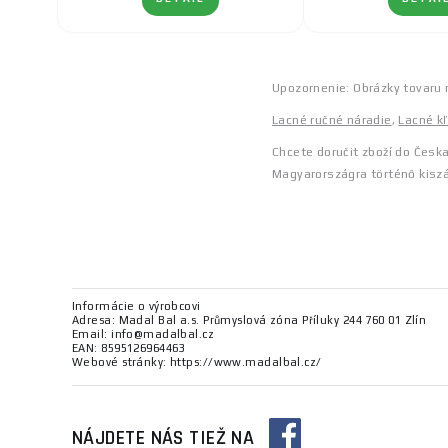
Upozornenie: Obrázky tovaru 
Lacné ručné náradie
,
Lacné k
Chcete doručit zboží do Česk
Magyarországra történő kiszá
Informácie o výrobcovi
Adresa: Madal Bal a.s. Průmyslová zóna Příluky 244 760 01 Zlín
Email: info@madalbal.cz
EAN: 8595126964463
Webové stránky: https://www.madalbal.cz/
NÁJDETE NÁS TIEŽ NA