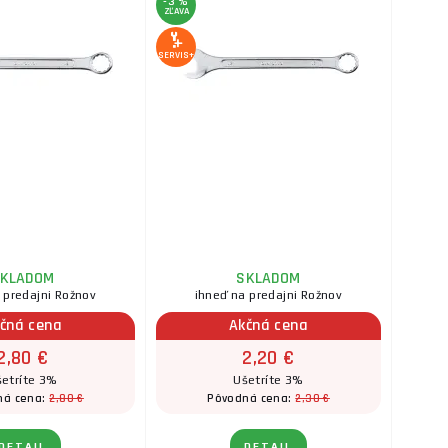
-3 %
ZĽAVA
SERVIS+
KLADOM
SKLADOM
 predajni Rožnov
ihneď na predajni Rožnov
čná cena
Akčná cena
2,80 €
2,20 €
etríte 3%
Ušetríte 3%
2,80 €
2,30 €
ná cena:
Pôvodná cena:
DETAIL
DETAIL