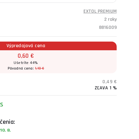
EXTOL PREMIUM
2 roky
8816009
Výpredajová cena
0,60 €
Ušetríte 44%
Pôvodná cena:
1,10 €
0,49 €
ZĽAVA 1 %
s
čenia:
0. 8.