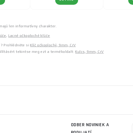
majú len informatívny charakter.
ľúče
,
Lacné očkoploché kľúče
a? Prohlédněte si
Klíč očkoplochý, 9mm, CrV
llításért tekintse meg ezt a termékoldalt:
Kulcs, 9mm, CrV
ODBER NOVINIEK A
PODUJATÍ