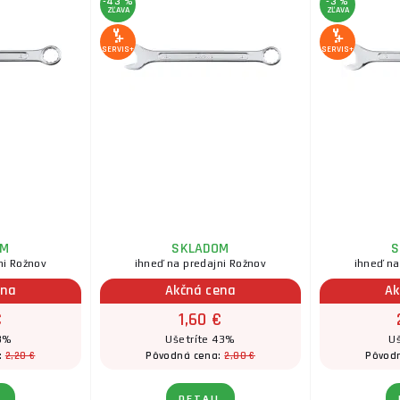
-43 %
-3 %
ZĽAVA
ZĽAVA
SERVIS+
SERVIS+
OM
SKLADOM
S
ni Rožnov
ihneď na predajni Rožnov
ihneď na
ena
Akčná cena
Ak
€
1,60 €
 3%
Ušetríte 43%
Uš
2,20 €
2,80 €
:
Pôvodná cena:
Pôvod
L
DETAIL