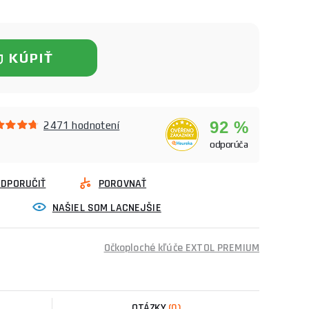
KÚPIŤ
92 %
2471 hodnotení
odporúča
ODPORUČIŤ
POROVNAŤ
NAŠIEL SOM LACNEJŠIE
Očkoploché kľúče EXTOL PREMIUM
OTÁZKY
(0)