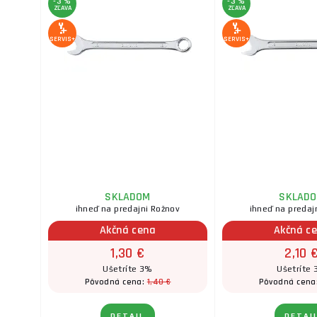
-3 %
-3 %
ZĽAVA
ZĽAVA
SERVIS+
SERVIS+
SKLADOM
SKLAD
ihneď na predajni Rožnov
ihneď na predaj
Akčná cena
Akčná c
1,30 €
2,10 
Ušetríte 3%
Ušetríte
1,40 €
Pôvodná cena:
Pôvodná cena
DETAIL
DETAI