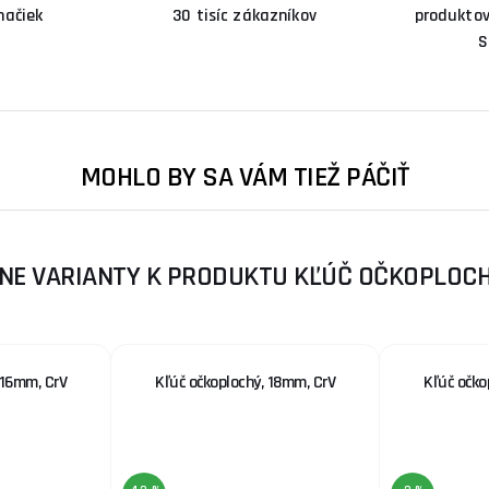
načiek
30 tisíc zákazníkov
produktov
S
MOHLO BY SA VÁM TIEŽ PÁČIŤ
NE VARIANTY K PRODUKTU KĽÚČ OČKOPLOCH
 16mm, CrV
Kľúč očkoplochý, 18mm, CrV
Kľúč očko