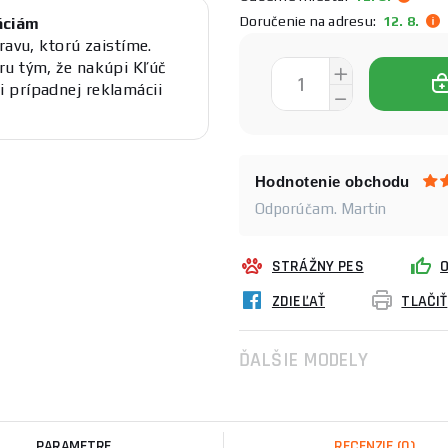
Doručenie na adresu:
12. 8.
áciám
ravu, ktorú zaistíme.
ru tým, že nakúpi Kľúč
 prípadnej reklamácii
Hodnotenie obchodu
Odporúčam. Martin
STRÁŽNY PES
ZDIEĽAŤ
TLAČIŤ
ĎALŠIE MODELY
PARAMETRE
RECENZIE
(0)