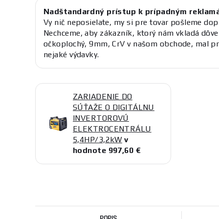
Nadštandardný prístup k prípadným reklam
Vy nič neposielate, my si pre tovar pošleme dop
Nechceme, aby zákazník, ktorý nám vkladá dôve
očkoplochý, 9mm, CrV v našom obchode, mal pri
nejaké výdavky.
ZARIADENIE DO
SÚŤAŽE O DIGITÁLNU
INVERTOROVÚ
ELEKTROCENTRÁLU
5,4HP/3,2kW
v
hodnote 997,60 €
POPIS