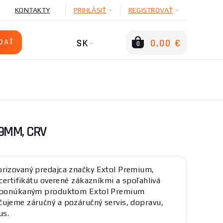
KONTAKTY
PRIHLÁSIŤ
REGISTROVAŤ
SK
0,00 €
0
9MM, CRV
rizovaný predajca značky Extol Premium,
 certifikátu overené zákazníkmi a spoľahlivá
K ponúkaným produktom Extol Premium
ujeme záručný a pozáručný servis, dopravu,
us.