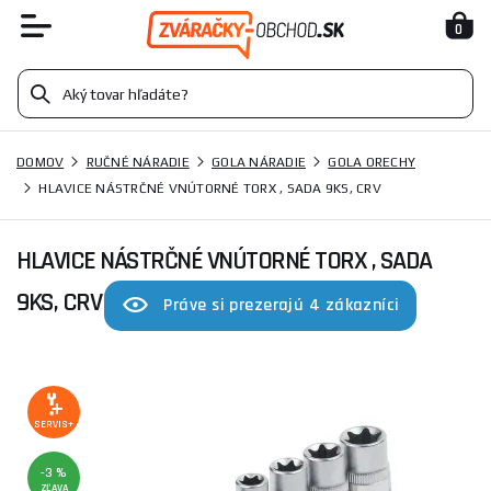
0
DOMOV
RUČNÉ NÁRADIE
GOLA NÁRADIE
GOLA ORECHY
HLAVICE NÁSTRČNÉ VNÚTORNÉ TORX , SADA 9KS, CRV
HLAVICE NÁSTRČNÉ VNÚTORNÉ TORX , SADA
9KS, CRV
Práve si prezerajú 4 zákazníci
SERVIS+
-3 %
ZĽAVA