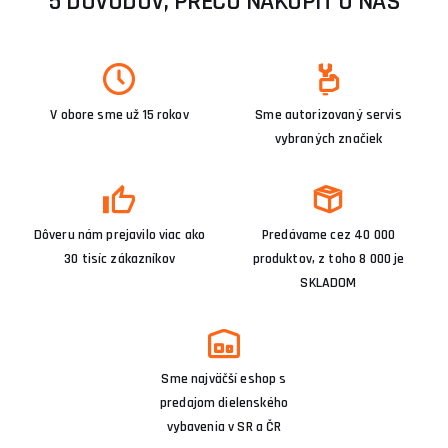
5 DÔVODOV, PREČO NAKÚPIŤ U NÁS
V obore sme už 15 rokov
Sme autorizovaný servis
vybraných značiek
Dôveru nám prejavilo viac ako
Predávame cez 40 000
30 tisíc zákazníkov
produktov, z toho 8 000 je
SKLADOM
Sme najväčší eshop s
predajom dielenského
vybavenia v SR a ČR