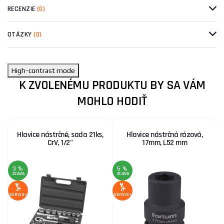
RECENZIE
(0)
OTÁZKY
(0)
High-contrast mode
K ZVOLENÉMU PRODUKTU BY SA VÁM
MOHLO HODIŤ
Hlavice nástrčné, sada 21ks,
Hlavice nástrčná rázová,
CrV, 1/2"
17mm, L52 mm
3 %
5 %
ZĽAVA
ZĽAVA
SE
SERVIS+
SERVIS+