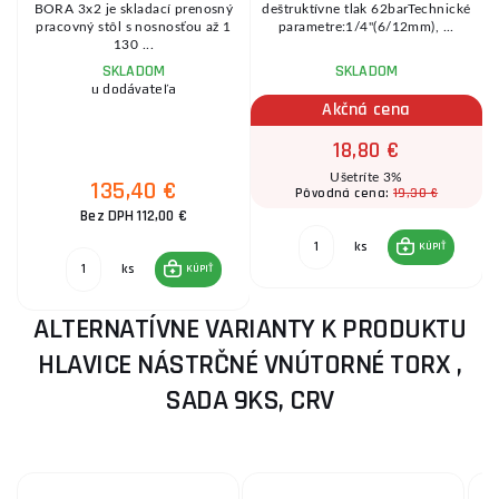
BORA 3x2 je skladací prenosný
deštruktívne tlak 62barTechnické
v
pracovný stôl s nosnosťou až 1
parametre:1/4"(6/12mm), ...
130 ...
SKLADOM
SKLADOM
u dodávateľa
Akčná cena
18,80 €
Ušetríte 3%
135,40 €
19,30 €
Pôvodná cena:
Bez DPH 112,00 €
ks
KÚPIŤ
ks
KÚPIŤ
ALTERNATÍVNE VARIANTY K PRODUKTU
HLAVICE NÁSTRČNÉ VNÚTORNÉ TORX ,
SADA 9KS, CRV