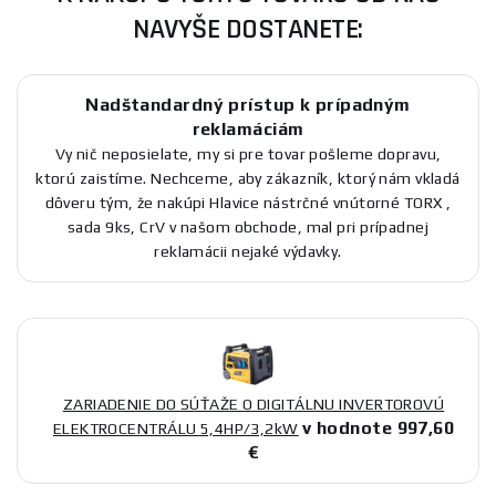
NAVYŠE DOSTANETE:
Nadštandardný prístup k prípadným
reklamáciám
Vy nič neposielate, my si pre tovar pošleme dopravu,
ktorú zaistíme. Nechceme, aby zákazník, ktorý nám vkladá
dôveru tým, že nakúpi Hlavice nástrčné vnútorné TORX ,
sada 9ks, CrV v našom obchode, mal pri prípadnej
reklamácii nejaké výdavky.
ZARIADENIE DO SÚŤAŽE O DIGITÁLNU INVERTOROVÚ
v hodnote 997,60
ELEKTROCENTRÁLU 5,4HP/3,2kW
€