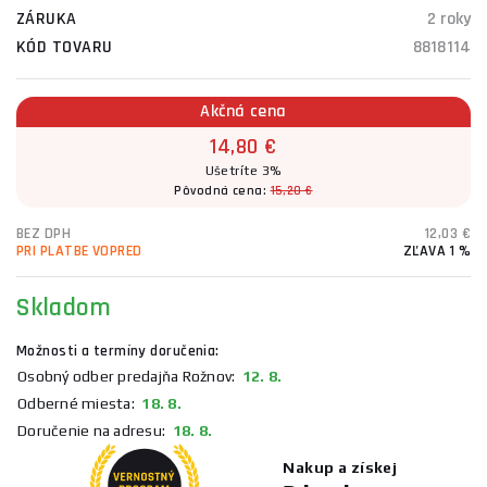
ZÁRUKA
2 roky
KÓD TOVARU
8818114
Akčná cena
14,80 €
Ušetríte 3%
Pôvodná cena:
15,20 €
BEZ DPH
12,03 €
PRI PLATBE VOPRED
ZĽAVA 1 %
Skladom
Možnosti a termíny doručenia:
Osobný odber predajňa Rožnov:
12. 8.
Odberné miesta:
18. 8.
Doručenie na adresu:
18. 8.
Nakup a získej