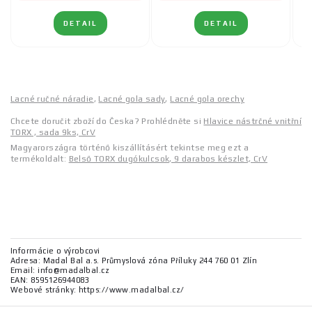
DETAIL
DETAIL
Lacné ručné náradie
,
Lacné gola sady
,
Lacné gola orechy
Chcete doručit zboží do Česka? Prohlédněte si
Hlavice nástrčné vnitřní
TORX , sada 9ks, CrV
Magyarországra történő kiszállításért tekintse meg ezt a
termékoldalt:
Belső TORX dugókulcsok, 9 darabos készlet, CrV
Informácie o výrobcovi
Adresa: Madal Bal a.s. Průmyslová zóna Příluky 244 760 01 Zlín
Email: info@madalbal.cz
EAN: 8595126944083
Webové stránky: https://www.madalbal.cz/