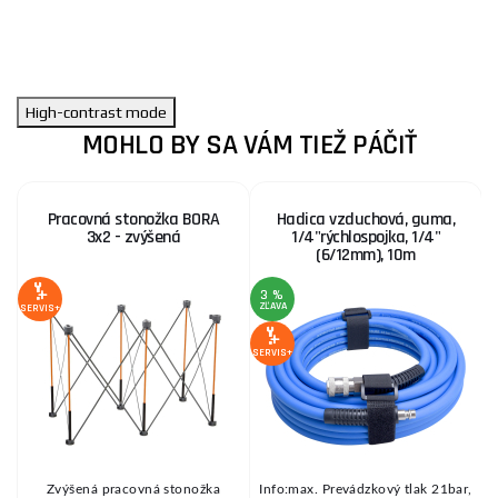
High-contrast mode
MOHLO BY SA VÁM TIEŽ PÁČIŤ
Pracovná stonožka BORA
Hadica vzduchová, guma,
3x2 - zvýšená
1/4"rýchlospojka, 1/4"
(6/12mm), 10m
3 %
ZĽAVA
Z
SERVIS+
SERVIS+
SE
Zvýšená pracovná stonožka
Info:max. Prevádzkový tlak 21bar,