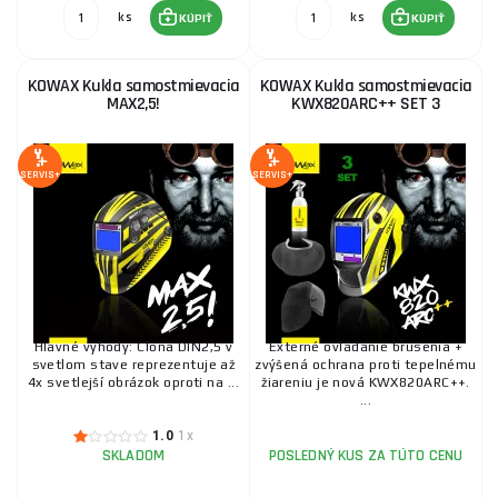
ks
ks
KÚPIŤ
KÚPIŤ
KOWAX Kukla samostmievacia KWX940NEO SET2
KOWAX Kukla samostmievacia
KOWAX Kukla samostmievacia
MAX2,5!
KWX820ARC++ SET 3
161,50 €
SKLADOM
u dodávateľa
ks
KÚPIŤ
SERVIS+
SERVIS+
KOWAX Kukla samostmievacia KWX730ARC++ SET
2
159,90 €
SKLADOM
u dodávateľa
ks
KÚPIŤ
Hlavné výhody: Clona DIN2,5 v
Externé ovládanie brúsenia +
KOWAX Kukla samostmievacia MAX2,5! SET 3
svetlom stave reprezentuje až
zvýšená ochrana proti tepelnému
4x svetlejší obrázok oproti na ...
žiareniu je nová KWX820ARC++.
...
188,20 €
SKLADOM
u dodávateľa
ks
KÚPIŤ
1.0
1x
SKLADOM
POSLEDNÝ KUS ZA TÚTO CENU