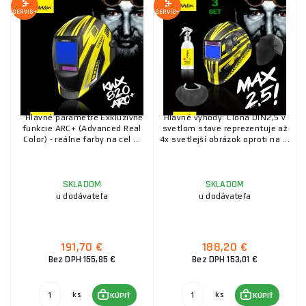
SERVIS+
SERVIS+
Hlavné parametre Exkluzívne
Hlavné výhody: Clona DIN2,5 v
funkcie ARC+ (Advanced Real
svetlom stave reprezentuje až
Color) - reálne farby na cel ...
4x svetlejší obrázok oproti na ...
SKLADOM
SKLADOM
u dodávateľa
u dodávateľa
191,70 €
188,20 €
Bez DPH 155,85 €
Bez DPH 153,01 €
ks
ks
KÚPIŤ
KÚPIŤ