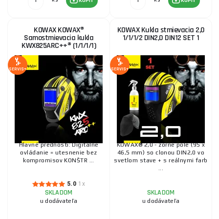
KÚPIŤ
KÚPIŤ
KOWAX KOWAX®
KOWAX Kukla stmievacia 2,0
Samostmievacia kukla
1/1/1/2 DIN2,0 DIN12 SET 1
KWX825ARC++® (1/1/1/1)
SERVIS+
SERVIS+
Hlavné prednosti: Digitálne
KOWAX® 2,0 - zorné pole (95 x
ovládanie = utesnenie bez
46,5 mm) so clonou DIN2,0 vo
kompromisov KONŠTR ...
svetlom stave + s reálnymi farb
...
5.0
1x
SKLADOM
SKLADOM
u dodávateľa
u dodávateľa