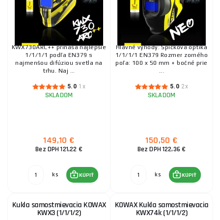
KOWAX Kukla samostmievacia MAX2,5! SET 2
159,90 €
SKLADOM
ks
KÚPIŤ
KWX730ARC++ prináša najlepšie
Hlavné výhody: Špičková optika
1/1/1/1 podľa EN379 s
1/1/1/1 EN379 Rozmer zorného
najmenšou difúziou svetla na
poľa: 100 x 50 mm + bočné prie
trhu. Naj ...
...
KOWAX Kukla samostmievacia KWX730ARC++
5.0
1x
5.0
2x
SKLADOM
SKLADOM
152,50 €
SKLADOM
ks
KÚPIŤ
149,10 €
150,50 €
KOWAX Stmievacia clona 2,0 1/1/1/2 DIN2,0 DIN12
Bez DPH 121,22 €
Bez DPH 122,36 €
SET 2
188,20 €
SKLADOM
u dodávateľa
ks
ks
ks
KÚPIŤ
KÚPIŤ
KÚPIŤ
Kukla samostmievacia KOWAX
KOWAX Kukla samostmievacia
KWX3 (1/1/1/2)
KWX74k (1/1/1/2)
KOWAX Kukla samostmievacia MAX2,5!