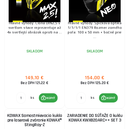
Hlavné výhody: Clona DIN2,5 v
Hlavné výhody: Špičková optika
svetlom stave reprezentuje až
1/1/1/1 EN379 Rozmer zorného
4x svetlejší obrázok oproti na ...
poľa: 100 x 50 mm + bočné prie
...
SKLADOM
SKLADOM
149,10 €
154,00 €
Bez DPH 121,22 €
Bez DPH 125,20 €
ks
ks
KÚPIŤ
KÚPIŤ
KOWAX Samostmievacia kukla
ZARIADENIE DO SÚŤAŽE O kuklu
pre laserové zváranie KOWAX®
KOWAX KWX820ARC++ SET 3
StingRay-Z