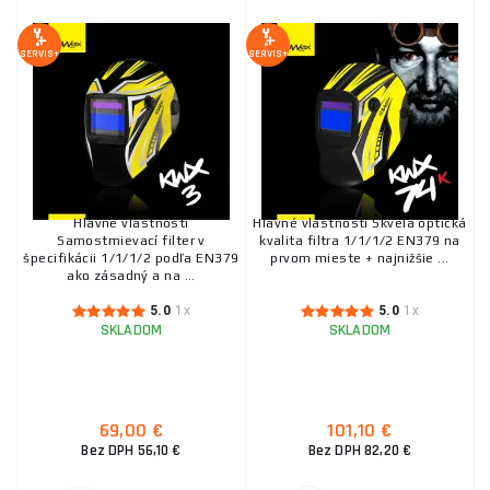
152,50 €
SKLADOM
ks
KÚPIŤ
SERVIS+
SERVIS+
KOWAX Samostmievacia kukla pre laserové
zváranie KOWAX® StingRay-Z
637,40 €
SKLADOM
ks
KÚPIŤ
Hlavné vlastnosti
Hlavné vlastnosti Skvelá optická
Samostmievací filter v
kvalita filtra 1/1/1/2 EN379 na
špecifikácii 1/1/1/2 podľa EN379
prvom mieste + najnižšie ...
KOWAX KOWAX® Samostmievacia kukla
ako zásadný a na ...
KWX825ARC++® (1/1/1/1)
5.0
1x
5.0
1x
200,40 €
SKLADOM
u dodávateľa
SKLADOM
SKLADOM
ks
KÚPIŤ
KOWAX KOWAX® Samostmievacia kukla
KWX825ARC++® (1/1/1/1) SET1
69,00 €
101,10 €
Bez DPH 56,10 €
Bez DPH 82,20 €
197,40 €
SKLADOM
u dodávateľa
ks
KÚPIŤ