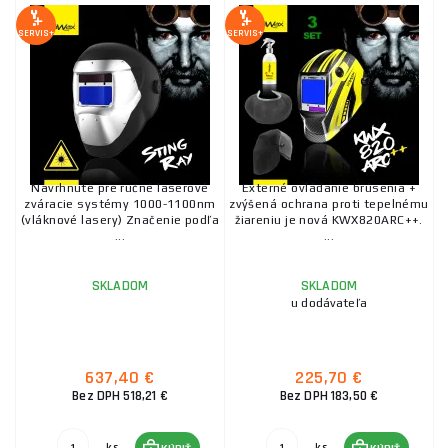
SERVIS+
SERVIS+
Navrhnuté pre ručné laserové
Externé ovládanie brúsenia +
zváracie systémy 1000-1100nm
zvýšená ochrana proti tepelnému
(vláknové lasery) Značenie podľa
žiareniu je nová KWX820ARC++.
...
...
SKLADOM
SKLADOM
u dodávateľa
637,40 €
225,70 €
Bez DPH 518,21 €
Bez DPH 183,50 €
ks
ks