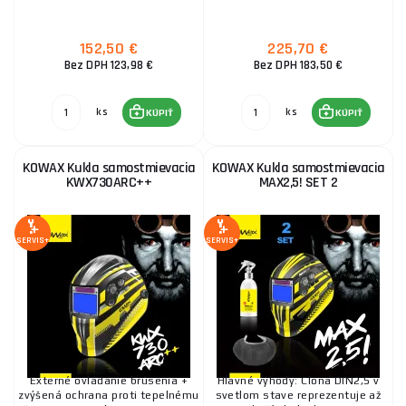
KOWAX Kukla stmievacia 2,0 1/1/1/2 DIN2,0 DIN12
SET 1
152,50 €
225,70 €
159,90 €
SKLADOM
u dodávateľa
ks
Bez DPH 123,98 €
KÚPIŤ
Bez DPH 183,50 €
ks
ks
KÚPIŤ
KÚPIŤ
KOWAX Kukla samostmievacia KWX730ARC++ SET
3
KOWAX Kukla samostmievacia
KOWAX Kukla samostmievacia
188,20 €
SKLADOM
u dodávateľa
KWX730ARC++
MAX2,5! SET 2
ks
KÚPIŤ
SERVIS+
SERVIS+
Externé ovládanie brúsenia +
Hlavné výhody: Clona DIN2,5 v
zvýšená ochrana proti tepelnému
svetlom stave reprezentuje až