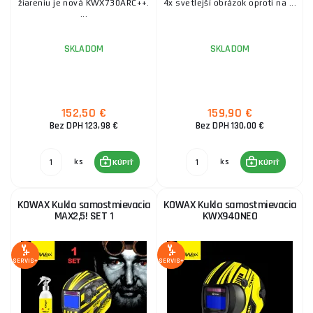
žiareniu je nová KWX730ARC++.
4x svetlejší obrázok oproti na ...
...
SKLADOM
SKLADOM
152,50 €
159,90 €
Bez DPH 123,98 €
Bez DPH 130,00 €
ks
ks
KÚPIŤ
KÚPIŤ
KOWAX Kukla samostmievacia
KOWAX Kukla samostmievacia
MAX2,5! SET 1
KWX940NEO
SERVIS+
SERVIS+