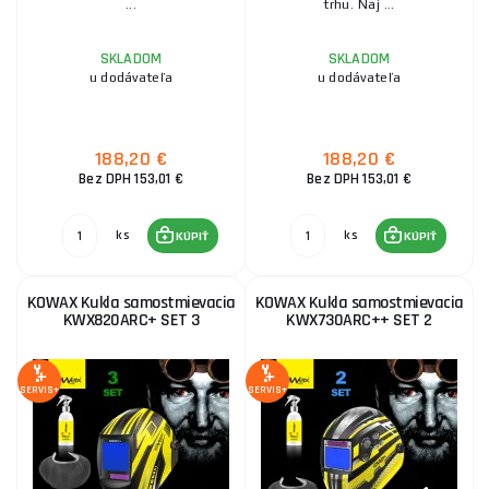
...
trhu. Naj ...
SKLADOM
SKLADOM
u dodávateľa
u dodávateľa
188,20 €
188,20 €
Bez DPH 153,01 €
Bez DPH 153,01 €
ks
ks
KÚPIŤ
KÚPIŤ
KOWAX Kukla samostmievacia
KOWAX Kukla samostmievacia
KWX820ARC+ SET 3
KWX730ARC++ SET 2
SERVIS+
SERVIS+