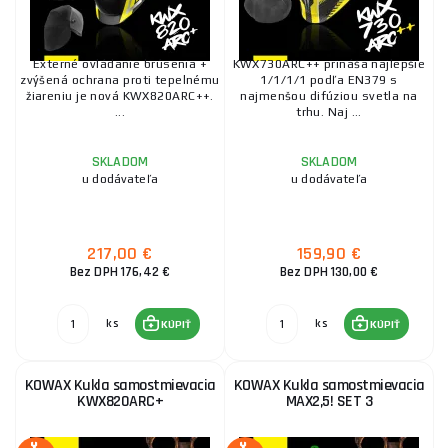
Externé ovládanie brúsenia +
KWX730ARC++ prináša najlepšie
zvýšená ochrana proti tepelnému
1/1/1/1 podľa EN379 s
žiareniu je nová KWX820ARC++.
najmenšou difúziou svetla na
...
trhu. Naj ...
SKLADOM
SKLADOM
u dodávateľa
u dodávateľa
217,00 €
159,90 €
Bez DPH 176,42 €
Bez DPH 130,00 €
ks
ks
KÚPIŤ
KÚPIŤ
KOWAX Kukla samostmievacia
KOWAX Kukla samostmievacia
KWX820ARC+
MAX2,5! SET 3