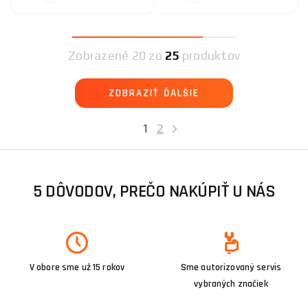
Zobrazené
20 zo
25
produktov
ZOBRAZIŤ ĎALŠIE
1
2
5 DÔVODOV, PREČO NAKÚPIŤ U NÁS
V obore sme už 15 rokov
Sme autorizovaný servis
vybraných značiek