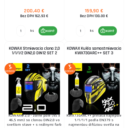
200,40 €
159,90 €
Bez DPH 162,93 €
Bez DPH 130,00 €
ks
ks
KÚPIŤ
KÚPIŤ
KOWAX Stmievacia clona 2,0
KOWAX Kukla samostmievacia
1/1/1/2 DIN2,0 DIN12 SET 2
KWX730ARC++ SET 3
SERVIS+
SERVIS+
KOWAX® 2,0 - zorné pole (95 x
KWX730ARC++ prináša najlepšie
46,5 mm) so clonou DIN2,0 vo
1/1/1/1 podľa EN379 s
svetlom stave + s reálnymi farb
najmenšou difúziou svetla na