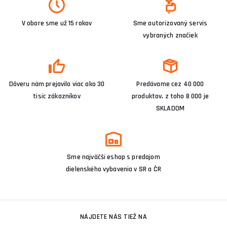
V obore sme už 15 rokov
Sme autorizovaný servis
vybraných značiek
Dôveru nám prejavilo viac ako 30
Predávame cez 40 000
tisíc zákazníkov
produktov, z toho 8 000 je
SKLADOM
Sme najväčší eshop s predajom
dielenského vybavenia v SR a ČR
NÁJDETE NÁS TIEŽ NA