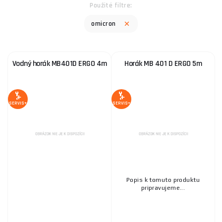
Použité filtre:
omicron
Vodný horák MB401D ERGO 4m
Horák MB 401 D ERGO 5m
SERVIS+
SERVIS+
Popis k tomuto produktu
pripravujeme...