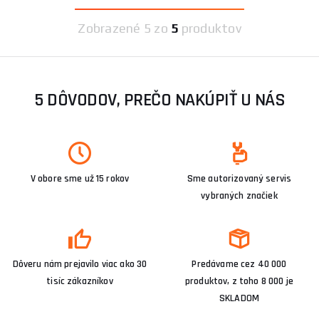
Zobrazené
5 zo
5
produktov
5 DÔVODOV, PREČO NAKÚPIŤ U NÁS
V obore sme už 15 rokov
Sme autorizovaný servis
vybraných značiek
Dôveru nám prejavilo viac ako 30
Predávame cez 40 000
tisíc zákazníkov
produktov, z toho 8 000 je
SKLADOM