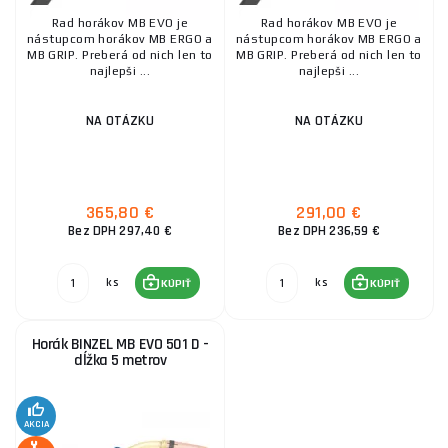
Rad horákov MB EVO je
Rad horákov MB EVO je
nástupcom horákov MB ERGO a
nástupcom horákov MB ERGO a
MB GRIP. Preberá od nich len to
MB GRIP. Preberá od nich len to
najlepši ...
najlepši ...
NA OTÁZKU
NA OTÁZKU
365,80 €
291,00 €
Bez DPH 297,40 €
Bez DPH 236,59 €
ks
ks
KÚPIŤ
KÚPIŤ
Horák BINZEL MB EVO 501 D -
dĺžka 5 metrov
AKCIA