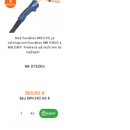
SERVIS+
Rad horákov MB EVO je
nástupcom horákov MB ERGO a
MB GRIP. Preberá od nich len to
najlepši ...
NA OTÁZKU
365,80 €
Bez DPH 297,40 €
ks
KÚPIŤ