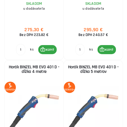
SKLADOM
SKLADOM
u dodávateľa
u dodávateľa
275,30 €
295,90 €
Bez DPH 223,82 €
Bez DPH 240,57 €
ks
ks
KÚPIŤ
KÚPIŤ
Horák BINZEL MB EVO 401 D -
Horák BINZEL MB EVO 401 D -
dĺžka 4 metre
dĺžka 5 metrov
SERVIS+
SERVIS+