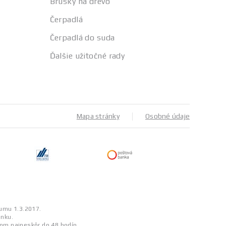
Brúsky na drevo
Čerpadlá
Čerpadlá do suda
Ďalšie užitočné rady
Mapa stránky
Osobné údaje
tumu 1.3.2017.
enku.
tom najneskôr do 48 hodín.