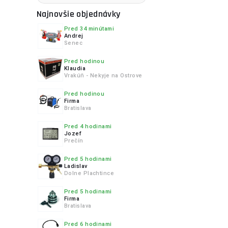
Najnovšie objednávky
Pred 34 minútami
Andrej
Senec
Pred hodinou
Klaudia
Vrakúň - Nekyje na Ostrove
Pred hodinou
Firma
Bratislava
Pred 4 hodinami
Jozef
Prečín
Pred 5 hodinami
Ladislav
Dolne Plachtince
Pred 5 hodinami
Firma
Bratislava
Pred 6 hodinami