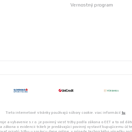
Vernostný program
Tieto internetové stránky používajú súbory cookie. viac informácií
tu
.
roje a vybavenie s.r.o. je povinný viesť tržby podľa zákona o EET a to od dá
a zákona o evidencii tržieb je predávajúci povinný vystaviť kupujúcemu účt
ovať prijatú tržbu u správcu dane online, v prípade technického výpadku po