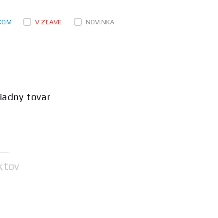
KOM
V ZĽAVE
NOVINKA
iadny tovar
ktov