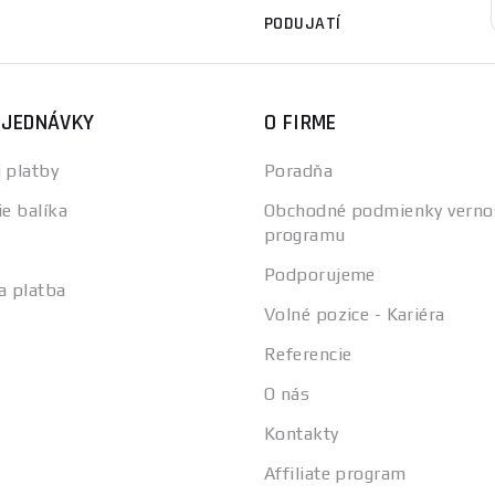
PODUJATÍ
BJEDNÁVKY
O FIRME
 platby
Poradňa
ie balíka
Obchodné podmienky verno
programu
Podporujeme
a platba
Volné pozice - Kariéra
Referencie
O nás
Kontakty
Affiliate program