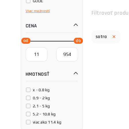
GÜDE
Könner & Söhnen
Viac
možností
Filtrovať produ
Procraft
CENA
TOPDON
Telwin
satra
Unicraft®
HMOTNOSŤ
x - 0.8 kg
0.9 - 2 kg
2.1 - 5 kg
5.2 - 10.8 kg
viac ako 11.4 kg