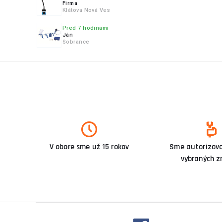
Firma
Klátova Nová Ves
Pred 7 hodinami
Ján
Sobrance
V obore sme už 15 rokov
Sme autorizova
vybraných z