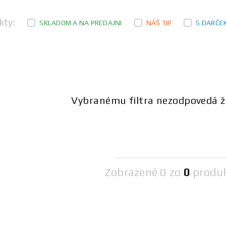
kty:
SKLADOM A NA PREDAJNI
NÁŠ TIP
S DARČE
Vybranému filtra nezodpovedá ž
Zobrazené
0 zo
0
produ