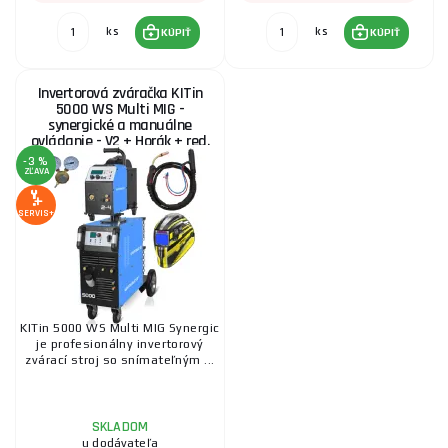
ks
ks
KÚPIŤ
KÚPIŤ
Invertorová zváračka KITin
5000 WS Multi MIG -
synergické a manuálne
ovládanie - V2 + Horák + red.
Ventil + Kukla
-3 %
ZĽAVA
SERVIS+
KITin 5000 WS Multi MIG Synergic
je profesionálny invertorový
zvárací stroj so snímateľným ...
SKLADOM
u dodávateľa