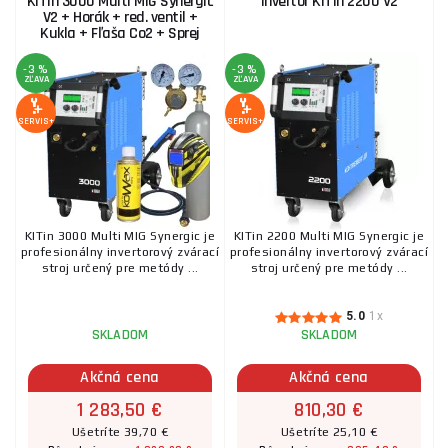
KITin 3000 Multi MIG Synergic
Invertor KITin 2200 V2
V2 + Horák + red. ventil +
Kukla + Fľaša Co2 + Sprej
-3 %
-3 %
ZĽAVA
ZĽAVA
SERVIS+
SERVIS+
KITin 3000 Multi MIG Synergic je
KITin 2200 Multi MIG Synergic je
profesionálny invertorový zvárací
profesionálny invertorový zvárací
stroj určený pre metódy ...
stroj určený pre metódy ...
5.0
1x
SKLADOM
SKLADOM
Akčná cena
Akčná cena
1 283,50 €
810,30 €
Ušetríte 39,70 €
Ušetríte 25,10 €