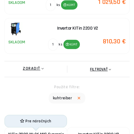
1 029,50 €
SKLADOM
ks
KÚPIŤ
Invertor KITin 2200 V2
810,30 €
SKLADOM
ks
KÚPIŤ
ZORADIŤ
FILTROVAŤ
Použité filtre:
kuhtreiber
Pre náročných