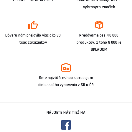
V obore sme už 15 rokov
Sme autorizovaný servis
vybraných značiek
Dôveru nám prejavilo viac ako 30
Predávame cez 40 000
tisíc zákazníkov
produktov, z toho 8 000 je
SKLADOM
Sme najväčší eshop s predajom
dielenského vybavenia v SR a ČR
NÁJDETE NÁS TIEŽ NA