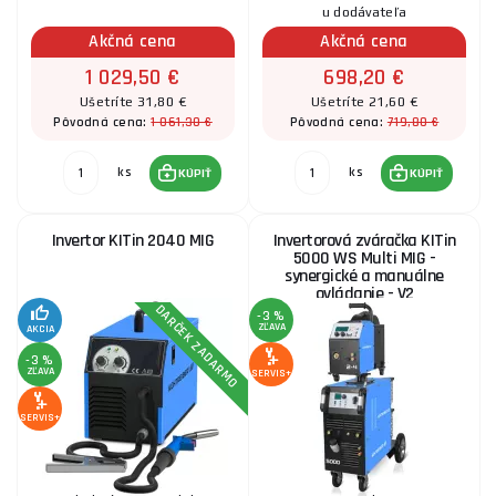
u dodávateľa
Akčná cena
Akčná cena
1 029,50 €
698,20 €
Ušetríte 31,80 €
Ušetríte 21,60 €
1 061,30 €
719,80 €
Pôvodná cena:
Pôvodná cena:
ks
ks
KÚPIŤ
KÚPIŤ
Invertor KITin 2040 MIG
Invertorová zváračka KITin
5000 WS Multi MIG -
synergické a manuálne
ovládanie - V2
DARČEK ZADARMO
-3 %
ZĽAVA
AKCIA
-3 %
ZĽAVA
SERVIS+
SERVIS+