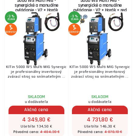
5000 WS Multi MIG -
5000 WS Multi MIG -
synergické a manuálne
synergické a manuálne
ovládanie - V2 + Horák
ovládanie - V2 + Horák + red
ventil
-3 %
-3 %
ZĽAVA
ZĽAVA
SERVIS+
SERVIS+
KITin 5000 WS Multi MIG Synergic
KITin 5000 WS Multi MIG Synergic
je profesionálny invertorový
je profesionálny invertorový
zvárací stroj so snímateľným ...
zvárací stroj so snímateľným ...
SKLADOM
SKLADOM
u dodávateľa
u dodávateľa
Akčná cena
Akčná cena
4 349,80 €
4 731,80 €
Ušetríte 134,50 €
Ušetríte 146,30 €
4 484,30 €
4 878,10 €
Pôvodná cena:
Pôvodná cena: