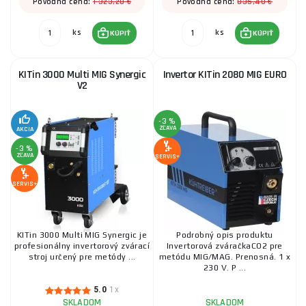
1 323,20 €
835,40 €
Pôvodná cena:
Pôvodná cena:
ks
ks
KÚPIŤ
KÚPIŤ
KITin 3000 Multi MIG Synergic
Invertor KITin 2080 MIG EURO
V2
-3 %
ZĽAVA
AKCIA
-3 %
ZĽAVA
SERVIS+
SERVIS+
KITin 3000 Multi MIG Synergic je
Podrobný opis produktu
profesionálny invertorový zvárací
Invertorová zváračkaCO2 pre
stroj určený pre metódy ...
metódu MIG/MAG. Prenosná. 1 x
230 V. P ...
5.0
1x
SKLADOM
SKLADOM