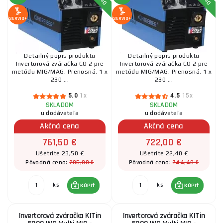
SERVIS+
SERVIS+
Detailný popis produktu
Detailný popis produktu
Invertorová zváračka CO 2 pre
Invertorová zváračka CO 2 pre
metódu MIG/MAG. Prenosná. 1 x
metódu MIG/MAG. Prenosná. 1 x
230 ...
230 ...
5.0
1x
4.5
15x
SKLADOM
SKLADOM
u dodávateľa
u dodávateľa
Akčná cena
Akčná cena
761,50 €
722,00 €
Ušetríte 23,50 €
Ušetríte 22,40 €
785,00 €
744,40 €
Pôvodná cena:
Pôvodná cena:
ks
ks
KÚPIŤ
KÚPIŤ
Invertorová zváračka KITin
Invertorová zváračka KITin