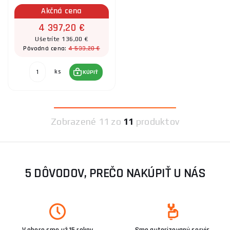
Akčná cena
4 397,20 €
Ušetríte 136,00 €
4 533,20 €
Pôvodná cena:
ks
KÚPIŤ
Zobrazené
11 zo
11
produktov
5 DÔVODOV, PREČO NAKÚPIŤ U NÁS