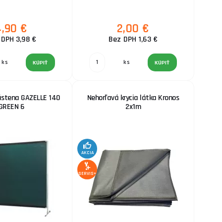
4,90 €
2,00 €
 DPH 3,98 €
Bez DPH 1,63 €
ks
ks
KÚPIŤ
KÚPIŤ
ástena GAZELLE 140
Nehorľavá krycia látka Kronos
GREEN 6
2x1m
AKCIA
SERVIS+