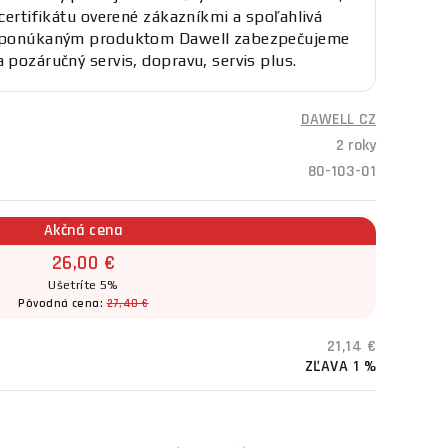
 certifikátu overené zákazníkmi a spoľahlivá
K ponúkaným produktom Dawell zabezpečujeme
a pozáručný servis, dopravu, servis plus.
DAWELL CZ
2 roky
80-103-01
Akčná cena
26,00 €
Ušetríte 5%
Pôvodná cena:
27,40 €
21,14 €
ZĽAVA 1 %