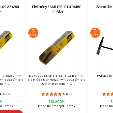
 121 2.5x350
Elektródy ESAB E-B 121 3.2x450
Zváračské 
kg
mm 6kg
SERVIS+
SERVIS+
21 2.5x350 mm.
Elektródy ESAB E-B 121 3.2x450 mm.
Zváračské 
nym použitím pre
Elektróda s univerzálnym použitím pre
e n ...
zváranie značne n ...
4.5
21x
5.0
2x
OM
SKLADOM
S
ni Rožnov
ihneď na predajni Rožnov
ihneď na