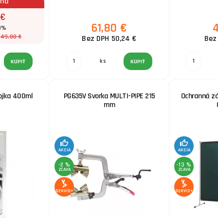
ena
 €
61,80 €
 8%
49,80 €
:
Bez DPH 50,24 €
Bez
ks
KÚPIŤ
KÚPIŤ
vojka 400ml
PG635V Svorka MULTI-PIPE 215
Ochranná z
mm
AKCIA
AKCIA
-2 %
-13 %
ZĽAVA
ZĽAVA
SERVIS+
SERVIS+