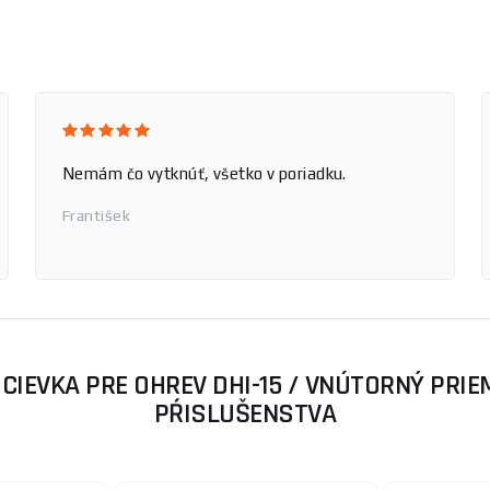
OK
Jozef
CIEVKA PRE OHREV DHI-15 / VNÚTORNÝ PRIE
PŔISLUŠENSTVA