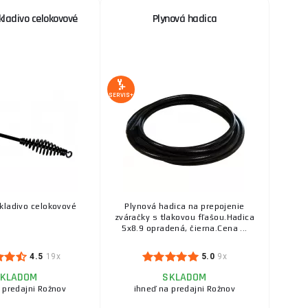
kladivo celokovové
Plynová hadica
SERVIS+
kladivo celokovové
Plynová hadica na prepojenie
zváračky s tlakovou fľašou.Hadica
5x8.9 opradená, čierna.Cena ...
4.5
19x
5.0
9x
KLADOM
SKLADOM
 predajni Rožnov
ihneď na predajni Rožnov