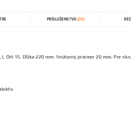
TRE
PRÍSLUŠENSTVO
(20)
REC
LL DH-15. Dĺžka 220 mm. Vnútorný priemer 20 mm. Pre skr
oduktu