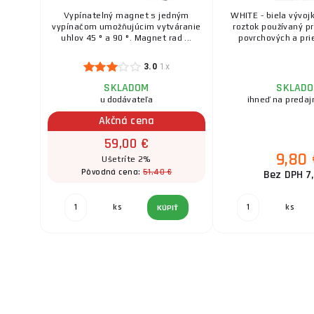
Vypínatelný magnet s jedným
WHITE - biela vývo
vypínačom umožňujúcim vytváranie
roztok používaný pr
uhlov 45 ° a 90 °. Magnet rad ...
povrchových a prie
3.0
1x
SKLADOM
SKLAD
u dodávateľa
ihneď na predaj
Akčná cena
59,00 €
9,80
Ušetríte 2%
51,40 €
Pôvodná cena:
Bez DPH 7
ks
ks
KÚPIŤ