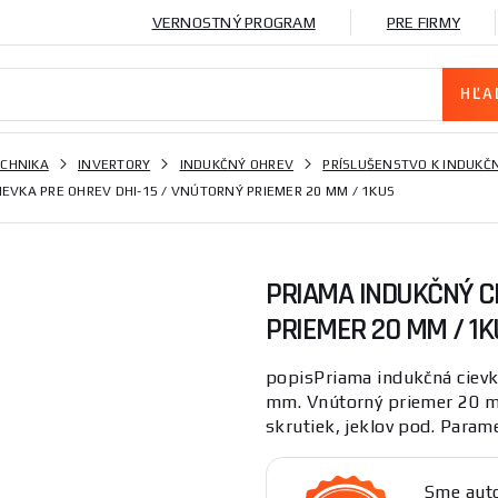
VERNOSTNÝ PROGRAM
PRE FIRMY
ECHNIKA
INVERTORY
INDUKČNÝ OHREV
PRÍSLUŠENSTVO K INDUK
IEVKA PRE OHREV DHI-15 / VNÚTORNÝ PRIEMER 20 MM / 1KUS
PRIAMA INDUKČNÝ CI
PRIEMER 20 MM / 1
popisPriama indukčná ciev
mm. Vnútorný priemer 20 mm
skrutiek, jeklov pod. Parame
Sme auto