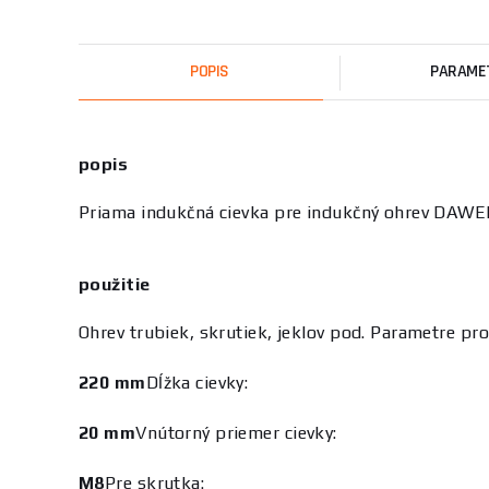
POPIS
PARAME
popis
Priama indukčná cievka pre indukčný ohrev DAWE
použitie
Ohrev trubiek, skrutiek, jeklov pod. Parametre pr
220 mm
Dĺžka cievky:
20 mm
Vnútorný priemer cievky:
M8
Pre skrutka: