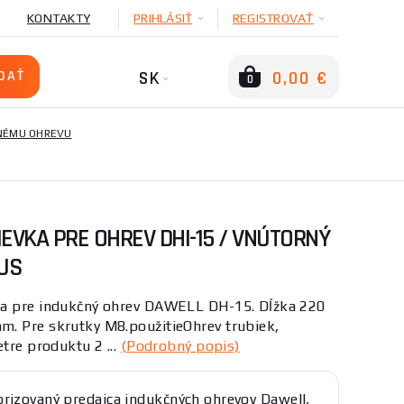
KONTAKTY
PRIHLÁSIŤ
REGISTROVAŤ
SK
0,00 €
0
ČNÉMU OHREVU
EVKA PRE OHREV DHI-15 / VNÚTORNÝ
KUS
ka pre indukčný ohrev DAWELL DH-15. Dĺžka 220
. Pre skrutky M8.použitieOhrev trubiek,
tre produktu 2 ...
(Podrobný popis)
rizovaný predajca indukčných ohrevov Dawell,