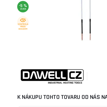
-5 %
ZĽAVA
KONTROLA
PRED
DODANÍM
K NÁKUPU TOHTO TOVARU OD NÁS N