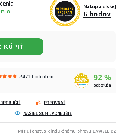
čenia:
Nakup a získej
3. 8.
6 bodov
KÚPIŤ
92 %
2471 hodnotení
odporúča
ODPORUČIŤ
POROVNAŤ
NAŠIEL SOM LACNEJŠIE
Príslušenstvo k indukčnému ohrevu DAWELL CZ