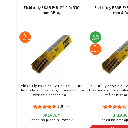
Elektródy ESAB E-B 121 2.0x300
Elektródy ESAB E-B
mm 3.5 kg
mm 4.3
-8 %
ZĽAVA
SERVIS+
SERVIS+
Elektródy ESAB EB 121 2.0x300 mm.
Elektródy ESAB E-B 1
Elektróda s univerzálnym použitím pre
Elektróda s univerzál
zváranie značne na ...
zváranie značn
5.0
17x
SKLADOM
SKLAD
ihneď na predajni Rožnov
ihneď na predaj