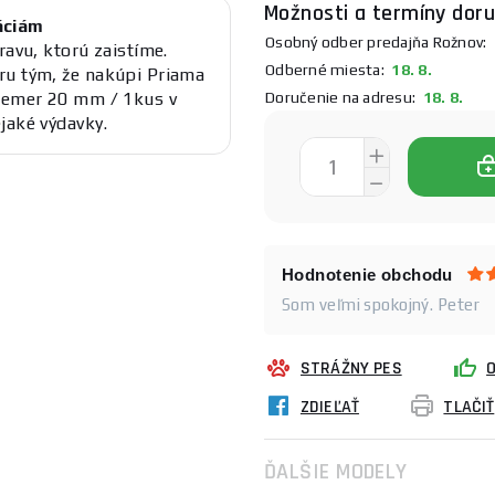
Možnosti a termíny doru
áciám
Osobný odber predajňa Rožnov:
1
ravu, ktorú zaistíme.
Odberné miesta:
18. 8.
ru tým, že nakúpi Priama
Doručenie na adresu:
18. 8.
riemer 20 mm / 1kus v
jaké výdavky.
Hodnotenie obchodu
Som veľmi spokojný. Peter
STRÁŽNY PES
ZDIEĽAŤ
TLAČIŤ
ĎALŠIE MODELY