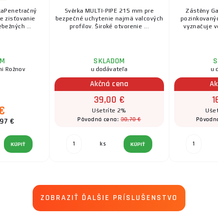
jkaPenetračný
Svěrka MULTI-PIPE 215 mm pre
Zástěny Ga
e zisťovanie
bezpečné uchytenie najmä valcových
pozinkovanýc
bežných ...
profilov. Široké otvorenie ...
vyznačuje v
OM
SKLADOM
S
ni Rožnov
u dodávateľa
u 
Akčná cena
Ak
39,00 €
1
 €
Ušetríte 2%
Ušet
30,70 €
Pôvodná cena:
Pôvodn
,97 €
ks
KÚPIŤ
KÚPIŤ
ZOBRAZIŤ ĎALŠIE PRÍSLUŠENSTVO