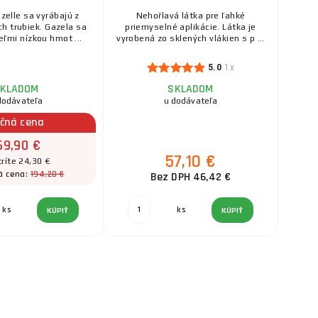
zelle sa vyrábajú z
Nehořlavá látka pre ľahké
h trubiek. Gazela sa
priemyselné aplikácie. Látka je
eľmi nízkou hmot ...
vyrobená zo sklených vlákien s p ...
5.0
1x
KLADOM
SKLADOM
dodávateľa
u dodávateľa
čná cena
69,90 €
57,10 €
ríte 24,30 €
194,20 €
á cena:
Bez DPH 46,42 €
ks
ks
KÚPIŤ
KÚPIŤ