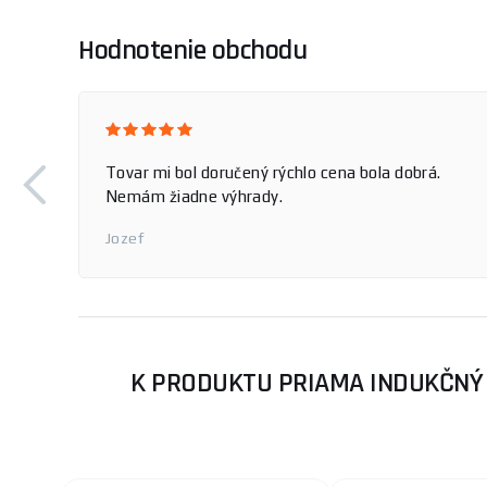
Hodnotenie obchodu
o vytknúť, všetko v poriadku.
Rýchlosť
k
Jozef
K PRODUKTU PRIAMA INDUKČNÝ 