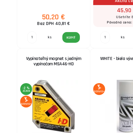
Akčná c
45,90
50,20 €
Ušetríte
Pôvodná cena
Bez DPH 40,81 €
ks
ks
KÚPIŤ
Vypínateľný magnet s jedným
WHITE - biela vý
vypínačom MSA46-HD
-2 %
ZĽAVA
SERVIS+
SERVIS+