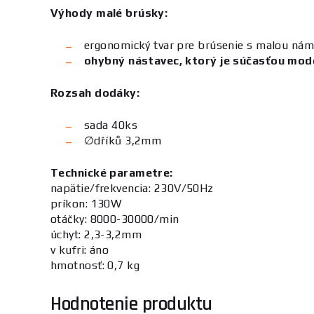
Výhody malé brúsky:
ergonomický tvar pre brúsenie s malou ná
ohybný nástavec, ktorý je súčasťou mod
Rozsah dodáky:
sada 40ks
∅dříků 3,2mm
Technické parametre:
napätie/frekvencia: 230V/50Hz
príkon: 130W
otáčky: 8000-30000/min
úchyt: 2,3-3,2mm
v kufri: áno
hmotnosť: 0,7 kg
Hodnotenie produktu