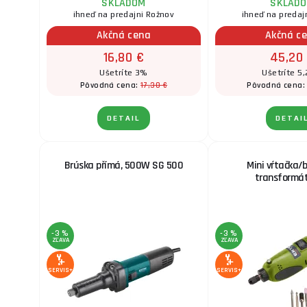
SKLADOM
SKLAD
ihneď na predajni Rožnov
ihneď na predaj
Akčná cena
Akčná c
16,80 €
45,20
Ušetríte 3%
Ušetríte 5,
17,30 €
Pôvodná cena:
Pôvodná cena
DETAIL
DETAI
Brúska přímá, 500W SG 500
Mini vŕtačka/
transformá
-3 %
-3 %
ZĽAVA
ZĽAVA
SERVIS+
SERVIS+