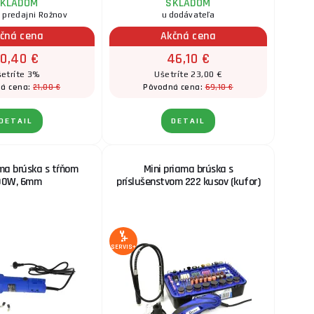
KLADOM
SKLADOM
 predajni Rožnov
u dodávateľa
čná cena
Akčná cena
0,40 €
46,10 €
etríte 3%
Ušetríte 23,00 €
21,00 €
69,10 €
á cena:
Pôvodná cena:
DETAIL
DETAIL
ma brúska s tŕňom
Mini priama brúska s
00W, 6mm
príslušenstvom 222 kusov (kufor)
SERVIS+