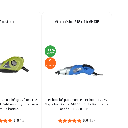
Gravírka
Minibrúska 218 dílů AKCIE
-33 %
ZĽAVA
SERVIS+
lektrické gravírovacie
Technické parametre : Príkon: 170W
 k ľahkému, rýchlemu a
Napätie: 220 - 240 V, 50 Hz Regulácia
mu písanie, ...
otáčok: 8000 - 35 ...
5.0
1x
5.0
12x