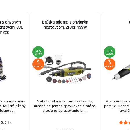
a s ohybným
Brúska priama s ohybným
šenstvom, 300
nástavcom, 210ks, 135W
81220
-3 %
-3 %
ZĽAVA
ZĽAVA
SERVIS+
SERVIS+
k s kompletným
Malá brúska s radom nástavcov,
Mikrobodové e
s. Multifunkčný
určená na jemné gravírovacie práce,
pero je určené
etnou ...
precízne opracovanie dr ...
trvalé
5.0
1x