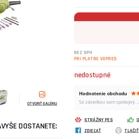
BEZ DPH
PRI PLATBE VOPRED
nedostupné
Hodnotenie obchodu
So zásielkou som spokojný . 
OTVORIŤ GALÉRIU
STRÁŽNY PES
AVYŠE DOSTANETE:
ZDIEĽAŤ
TLAČIŤ