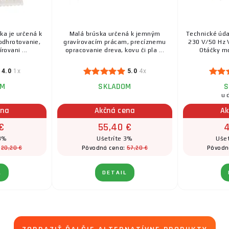
ka je určená k
Malá brúska určená k jemným
Technické úda
odhrotovanie,
gravírovacím prácam, precíznemu
230 V/50 Hz 
rovani ...
opracovanie dreva, kovu či pla ...
Otáčky mo
4.0
1x
5.0
4x
OM
SKLADOM
S
u 
ena
Akčná cena
Ak
€
55,40 €
4
 3%
Ušetríte 3%
Ušet
20,20 €
57,20 €
:
Pôvodná cena:
Pôvodn
L
DETAIL