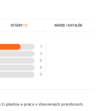
OTÁZKY
(1)
NÁVOD / KATALÓG
7
2
0
0
0
 či plastov a prácu v stiesnených priestoroch.