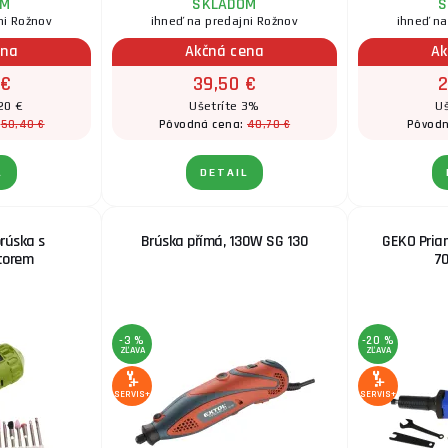
OM
SKLADOM
S
ni Rožnov
ihneď na predajni Rožnov
ihneď na
ena
Akčná cena
Ak
 €
39,50 €
2
20 €
Ušetríte 3%
Uš
50,40 €
40,70 €
:
Pôvodná cena:
Pôvodn
L
DETAIL
brúska s
Brúska přímá, 130W SG 130
GEKO Pria
torem
7
-3 %
-20 %
ZĽAVA
ZĽAVA
SERVIS+
SERVIS+