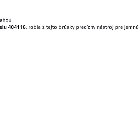
mahou
elu 404116,
robia z tejto brúsky precízny nástroj pre jemn