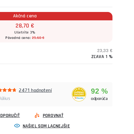
Akčná cena
28,70 €
Ušetríte 3%
Pôvodná cena:
29,60 €
23,33 €
ZĽAVA 1 %
92 %
2471 hodnotení
Július
odporúča
ODPORUČIŤ
POROVNAŤ
NAŠIEL SOM LACNEJŠIE