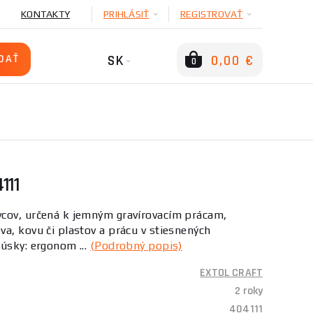
KONTAKTY
PRIHLÁSIŤ
REGISTROVAŤ
SK
0,00 €
0
111
cov, určená k jemným gravírovacím prácam,
a, kovu či plastov a prácu v stiesnených
úsky: ergonom ...
(Podrobný popis)
EXTOL CRAFT
2 roky
404111