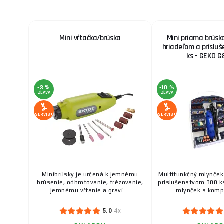
Mini vŕtačka/brúska
Mini priama brúsk
hriadeľom a príslu
ks - GEKO G
-3 %
-10 %
ZĽAVA
ZĽAVA
SERVIS+
SERVIS+
Minibrúsky je určená k jemnému
Multifunkčný mlynče
brúsenie, odhrotovanie, frézovanie,
príslušenstvom 300 k
jemnému vŕtanie a graví ...
mlynček s kompl
5.0
4x