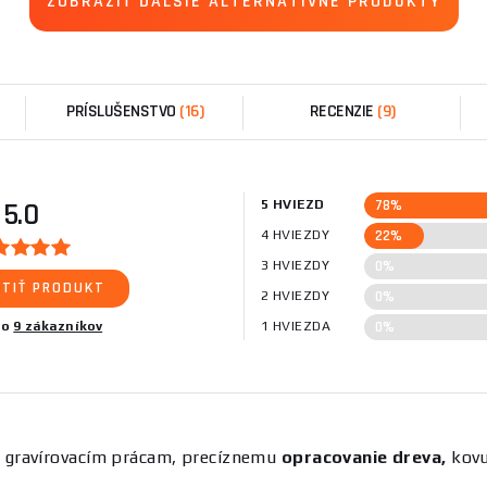
ZOBRAZIŤ ĎALŠIE ALTERNATÍVNE PRODUKTY
PRÍSLUŠENSTVO
(16)
RECENZIE
(9)
78%
5.0
5 HVIEZD
22%
4 HVIEZDY
0%
3 HVIEZDY
TIŤ PRODUKT
0%
2 HVIEZDY
0%
lo
9 zákazníkov
1 HVIEZDA
 gravírovacím prácam, precíznemu
opracovanie dreva,
kovu