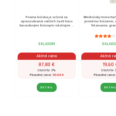
Priama brúska je určená na
Minibrúsky/minivrtač
opracovávanie väčších častí kovu
jemnému brúsenie, 
korundovými brúsnymi nástrojmi ...
frézovanie, graví
SKLADOM
SKLAD
Akčná cena
Akčná c
87,80 €
19,60 
Ušetríte 3%
Ušetríte
90,50 €
Pôvodná cena:
Pôvodná cena
DETAIL
DETAI