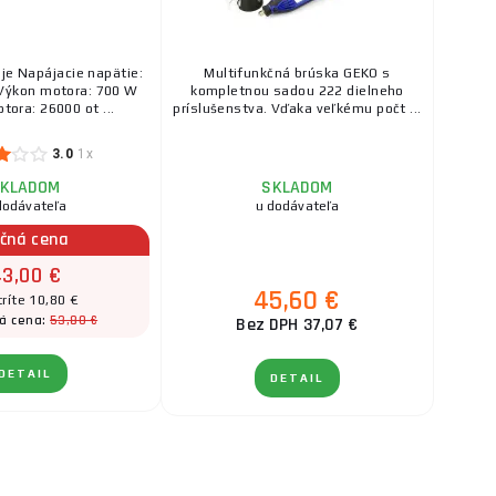
je Napájacie napätie:
Multifunkčná brúska GEKO s
Výkon motora: 700 W
kompletnou sadou 222 dielneho
tora: 26000 ot ...
príslušenstva. Vďaka veľkému počt ...
3.0
1x
KLADOM
SKLADOM
dodávateľa
u dodávateľa
čná cena
3,00 €
45,60 €
ríte 10,80 €
53,80 €
á cena:
Bez DPH 37,07 €
DETAIL
DETAIL