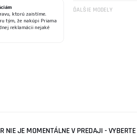
áciám
ĎALŠIE MODELY
ravu, ktorú zaistíme.
ru tým, že nakúpi Priama
nej reklamácii nejaké
R NIE JE MOMENTÁLNE V PREDAJI - VYBERTE