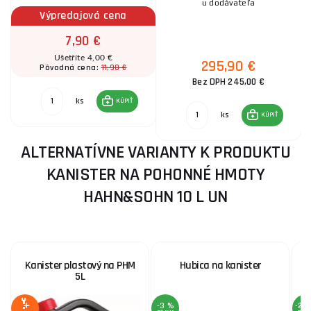
u dodávateľa
Výpredajová cena
7,90 €
Ušetříte 4,00 €
295,90 €
11,90 €
Pôvodná cena:
Bez DPH 245,00 €
ks
KÚPIŤ
ks
KÚPIŤ
ALTERNATÍVNE VARIANTY K PRODUKTU
KANISTER NA POHONNÉ HMOTY
HAHN&SOHN 10 L UN
Kanister plastový na PHM
Hubica na kanister
U
5L
-3 %
-26