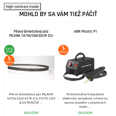
High-contrast mode
MOHLO BY SA VÁM TIEŽ PÁČIŤ
Pílový bimetalový pás
ABR Plastic P1
PILANA 1470x13x0.65/8-12z
34 %
1
ZĽAVA
Z
SERVIS+
SERVIS+
SE
a
Pílový bimetalový pás PILANA
Profesionálne kompaktné
,
1470x13x0.65/8-12z FOTO LEN
elektrické zariadenie určené na
ILUSTRAČNÉ ...
opravu prasklín v plastových
mater ...
SKLADOM
SKLADOM