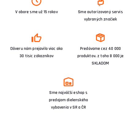
V obore sme už 15 rokov
Sme autorizovaný servis
vybraných značiek
Dôveru nám prejavilo viac ako
Predávame cez 40 000
30 tisíc zákazníkov
produktov, z toho 8 000 je
SKLADOM
Sme najväčší eshop s
predajom dielenského
vybavenia v SR a ČR