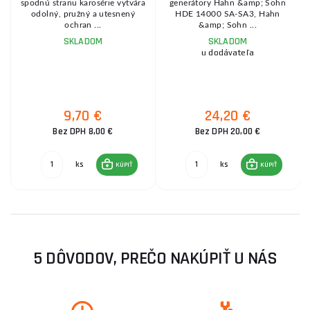
ž
spodnú stranu karosérie vytvára
generátory Hahn &amp; Sohn
odolný, pružný a utesnený
HDE 14000 SA-SA3, Hahn
ochran ...
&amp; Sohn ...
SKLADOM
SKLADOM
u dodávateľa
9,70 €
24,20 €
Bez DPH 8,00 €
Bez DPH 20,00 €
ks
ks
KÚPIŤ
KÚPIŤ
5 DÔVODOV, PREČO NAKÚPIŤ U NÁS