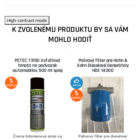
High-contrast mode
K ZVOLENÉMU PRODUKTU BY SA VÁM
MOHLO HODIŤ
PETEC 73150 Asfaltová
Palivový filter pre Hahn &
hmota na podvozok
Sohn Dieselové Generátory
automobilov, 500 ml sprej
HDE 14000
SERVIS+
AKCIA
SE
SERVIS+
é
Čierna bitúmenová zmes na
Palivový filter pre dieselové