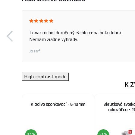
Tovar mi bol doručený rýchlo cena bola dobrá.
Nemám žiadne výhrady.
Jozef
High-contrast mode
K 
 kliešte
Kladivo sponkovací - 6-10mm
Skrutková svork
leštená
rukoväťou - 
ukoväť,
37 %
31 %