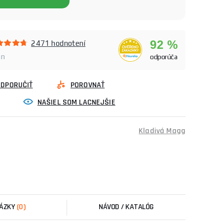
92 %
2471 hodnotení
an
odporúča
ODPORUČIŤ
POROVNAŤ
NAŠIEL SOM LACNEJŠIE
Kladivá Magg
ÁZKY
(0)
NÁVOD / KATALÓG