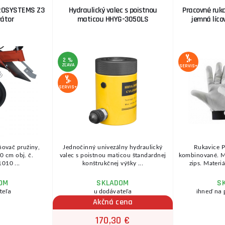
ROSYSTEMS Z3
Hydraulický valec s poistnou
Pracovné ruk
vátor
maticou HHYG-3050LS
jemná lícov
2 %
ZĽAVA
SERVIS+
SERVIS+
ovač pružiny,
Jednočinný univezálny hydraulický
Rukavice 
0 cm obj. č.
valec s poistnou maticou štandardnej
kombinované. M
010 ...
konštrukčnej výšky ...
zips. Materiá
OM
SKLADOM
S
teľa
u dodávateľa
ihneď na 
Akčná cena
170,30 €