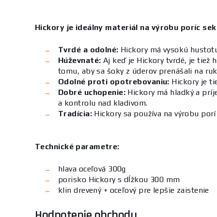
Hickory je ideálny materiál na výrobu poríc se
Tvrdé a odolné:
Hickory má vysokú hustotu 
Húževnaté:
Aj keď je Hickory tvrdé, je tiež
tomu, aby sa šoky z úderov prenášali na ruk
Odolné proti opotrebovaniu:
Hickory je ti
Dobré uchopenie:
Hickory má hladký a príj
a kontrolu nad kladivom.
Tradícia:
Hickory sa používa na výrobu porí 
Technické parametre:
hlava oceľová 300g
porisko Hickory s dĺžkou 300 mm
klin drevený + oceľový pre lepšie zaistenie
Hodnotenie obchodu