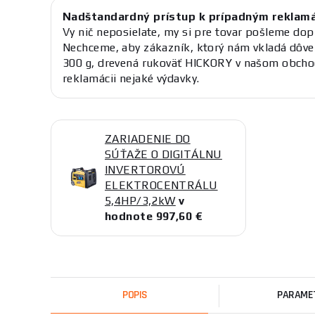
Nadštandardný prístup k prípadným reklam
Vy nič neposielate, my si pre tovar pošleme dop
Nechceme, aby zákazník, ktorý nám vkladá dôver
300 g, drevená rukoväť HICKORY v našom obchod
reklamácii nejaké výdavky.
ZARIADENIE DO
SÚŤAŽE O DIGITÁLNU
INVERTOROVÚ
ELEKTROCENTRÁLU
5,4HP/3,2kW
v
hodnote 997,60 €
POPIS
PARAME