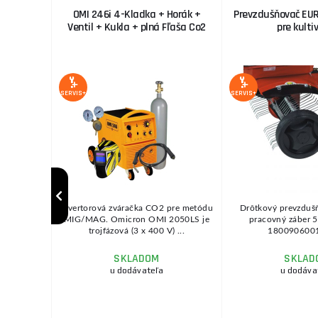
LEXVOLT
OMI 246i 4-Kladka + Horák +
Prevzdušňovač EU
T2
Ventil + Kukla + plná Fľaša Co2
pre kulti
SERVIS+
SERVIS+
POKOSOVÁ
Invertorová zváračka CO2 pre metódu
Drôtkový prevzdušň
10palcový
MIG/MAG. Omicron OMI 2050LS je
pracovný záber 5
íla D ...
trojfázová (3 x 400 V) ...
1800906001
SKLADOM
SKLAD
u dodávateľa
u dodáva