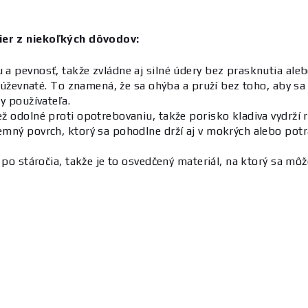
kier z niekoľkých dôvodov:
a pevnosť, takže zvládne aj silné údery bez prasknutia aleb
 húževnaté. To znamená, že sa ohýba a pruží bez toho, aby sa 
y používateľa.
ež odolné proti opotrebovaniu, takže porisko kladiva vydrží
emný povrch, ktorý sa pohodlne drží aj v mokrých alebo potr
po stáročia, takže je to osvedčený materiál, na ktorý sa mô