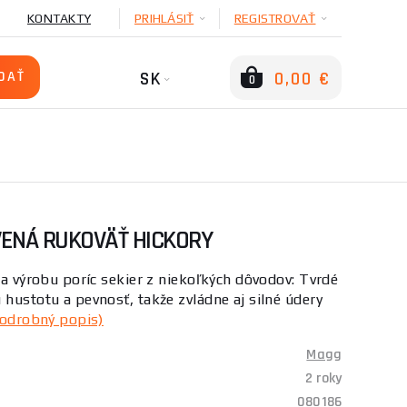
KONTAKTY
PRIHLÁSIŤ
REGISTROVAŤ
SK
0,00 €
0
EVENÁ RUKOVÄŤ HICKORY
na výrobu poríc sekier z niekoľkých dôvodov: Tvrdé
 hustotu a pevnosť, takže zvládne aj silné údery
odrobný popis)
Magg
2 roky
080186