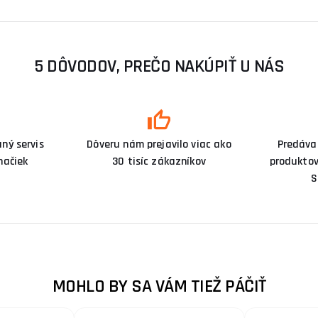
5 DÔVODOV, PREČO NAKÚPIŤ U NÁS
ný servis
Dôveru nám prejavilo viac ako
Predáva
načiek
30 tisíc zákazníkov
produktov
S
MOHLO BY SA VÁM TIEŽ PÁČIŤ