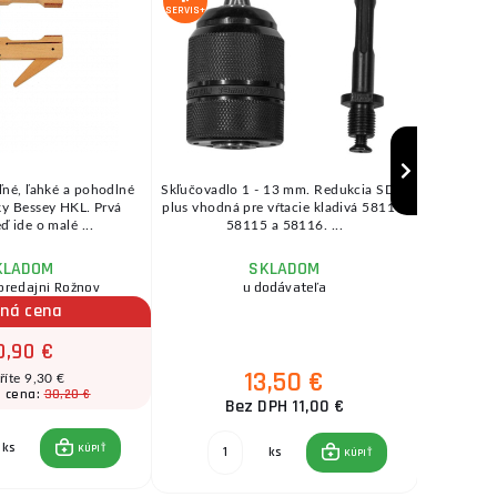
ZĽAVA
SERVIS+
SERVIS+
ľné, ľahké a pohodlné
Skľučovadlo 1 - 13 mm. Redukcia SDS-
Koza d
ky Bessey HKL. Prvá
plus vhodná pre vŕtacie kladivá 58114,
77x85x
ď ide o malé ...
58115 a 58116. ...
zloženia 
KLADOM
SKLADOM
predajni Rožnov
u dodávateľa
čná cena
0,90 €
13,50 €
říte 9,30 €
30,20 €
 cena:
Pô
Bez DPH 11,00 €
ks
KÚPIŤ
ks
KÚPIŤ