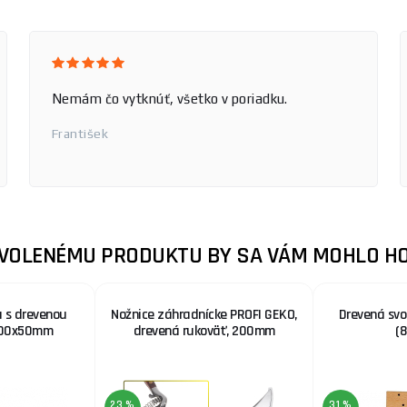
Nemám čo vytknúť, všetko v poriadku.
František
ZVOLENÉMU PRODUKTU BY SA VÁM MOHLO HO
a s drevenou
Nožnice záhradnícke PROFI GEKO,
Drevená svo
200x50mm
drevená rukoväť, 200mm
(
23 %
31 %