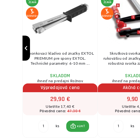
ZĽAVA
ZĽAVA
SERVIS+
SERVIS+
vedení. ...
Sponkovací kladivo od značky EXTOL
Skrutková svorka
PREMIUM pre spony EXTOL.
rukoväťou od značky
Technické parametry: 6-10 mm ...
robustná svorka z
SKLADOM
SKLAD
ihneď na predajni Rožnov
ihneď na preda
Výpredajová cena
Akčná 
29,90 €
9,90
Ušetříte 17,40 €
Ušetříte 4
0 €
47,30 €
Pôvodná cena:
Pôvodná cen
ks
ks
KÚPIŤ
KÚPIŤ