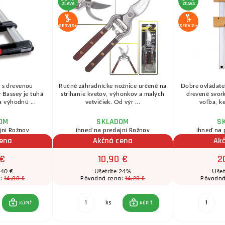
ZĽAVA
ZĽAVA
SERVIS+
SERVIS+
 s drevenou
Ručné záhradnícke nožnice určené na
Dobre ovládate
 Bassey je tuhá
strihanie kvetov, výhonkov a malých
drevené svor
a výhodnú ...
vetvičiek. Od výr ...
voľba, ke
OM
SKLADOM
S
jni Rožnov
ihneď na predajni Rožnov
ihneď na 
cena
Akčná cena
Ak
 €
10,90 €
2
,40 €
Ušetríte 24%
Ušet
14,30 €
14,20 €
a:
Pôvodná cena:
Pôvodná
ks
KÚPIŤ
KÚPIŤ