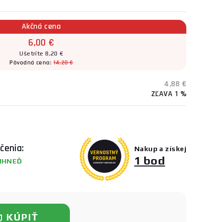
Akčná cena
6,00 €
Ušetríte 8,20 €
Pôvodná cena:
14,20 €
4,88 €
ZĽAVA 1 %
čenia:
Nakup a získej
1 bod
IHNEĎ
KÚPIŤ