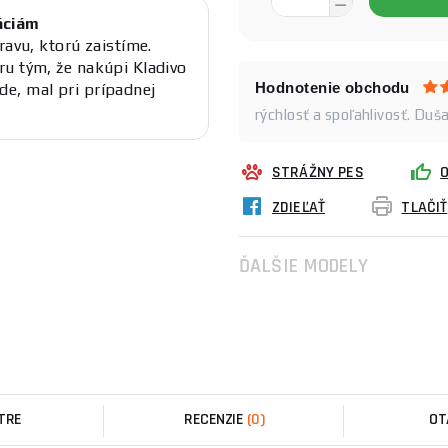
áciám
ravu, ktorú zaistíme.
u tým, že nakúpi Kladivo
Hodnotenie obchodu
e, mal pri prípadnej
rýchlosť a spoľahlivosť. Duš
STRÁŽNY PES
ZDIEĽAŤ
TLAČIŤ
ĎALŠIE MODELY
TRE
RECENZIE
(0)
OT