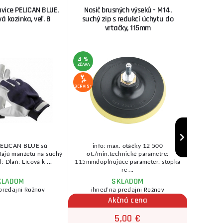
avice PELICAN BLUE,
Nosič brusných výseků - M14,
vazelín
á kozinka, veľ. 8
suchý zip s redukcí úchytu do
vrtačky, 115mm
4 %
ZĽAVA
SERVIS+
SERVIS+
PELICAN BLUE sú
info: max. otáčky 12 500
Vysokote
ajú manžetu na suchý
ot./min.technické parametre:
všetky typ
l: Dlaň: Lícová k ...
115mmdoplňujúce parameter: stopka
Do
re ...
KLADOM
SKLADOM
predajni Rožnov
ihneď na predajni Rožnov
Akčná cena
5,00 €