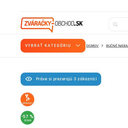
VYBRAŤ KATEGÓRIU
DOMOV
RUČNÉ NÁRA
Práve si prezerajú 3 zákazníci
SERVIS+
-57 %
ZĽAVA