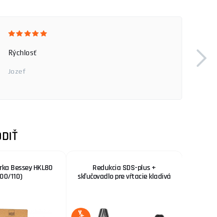
Rýchlosť
Jozef
DIŤ
rka Bessey HKL80
Redukcia SDS-plus +
PINIE -
800/110)
skľučovadlo pre vŕtacie kladivá
d
29 %