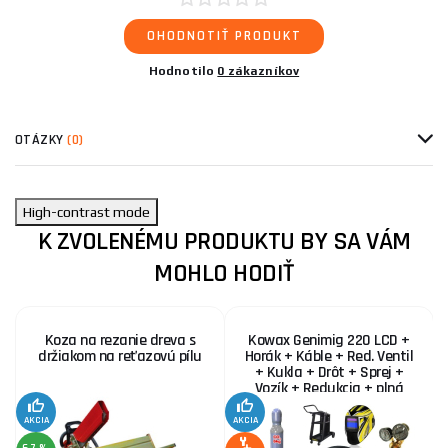
OHODNOTIŤ PRODUKT
Hodnotilo
0 zákazníkov
OTÁZKY
(0)
High-contrast mode
K ZVOLENÉMU PRODUKTU BY SA VÁM
MOHLO HODIŤ
Koza na rezanie dreva s
Kowax Genimig 220 LCD +
držiakom na reťazovú pílu
Horák + Káble + Red. Ventil
+ Kukla + Drôt + Sprej +
Vozík + Redukcia + plná
Fľaša Co2
AKCIA
AKCIA
SE