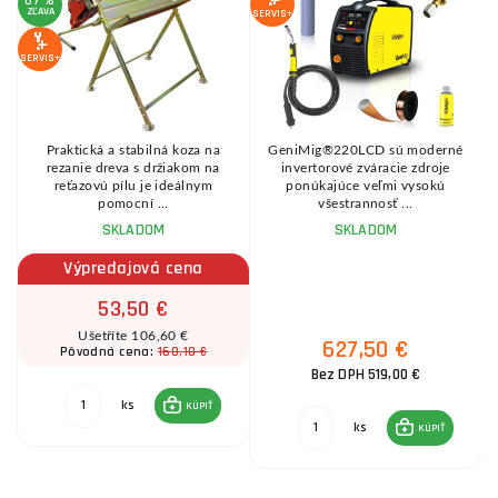
67 %
ZĽAVA
SERVIS+
SERVIS+
Praktická a stabilná koza na
GeniMig®220LCD sú moderné
8
rezanie dreva s držiakom na
invertorové zváracie zdroje
reťazovú pílu je ideálnym
ponúkajúce veľmi vysokú
pomocní ...
všestrannosť ...
SKLADOM
SKLADOM
Výpredajová cena
53,50 €
Ušetříte 106,60 €
627,50 €
160,10 €
Pôvodná cena:
Bez DPH 519,00 €
ks
KÚPIŤ
ks
KÚPIŤ