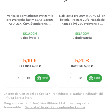
Vonkajší polykarbonátový zorník
Nabíjačka pre 20V ATA-40 Li-ion
pre zváračské kukly ESAB Savage
batéria Procraft 20/1 Napájacie
A50 LUX. Číry. Štandardné. ...
napätie (V) 230 Frekvencia ...
SKLADOM
SKLADOM
u dodávateľa
u dodávateľa
5,10 €
6,20 €
Bez DPH 4,00 €
Bez DPH 5,00 €
ks
ks
KÚPIŤ
KÚPIŤ
Chcete doručit zboží do Česka? Prohlédněte si
Garland náhradní díl -
Příruba karburátoru
Magyarországra történő kiszállításért tekintse meg ezt a
termékoldalt:
Garland pótalkatrész - karburátor karima