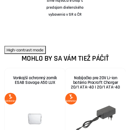
Sme najväčší eshop s
predajom dielenského
vybavenia v SR a ČR
High-contrast mode
MOHLO BY SA VÁM TIEŽ PÁČIŤ
Vonkajší ochranný zorník
Nabíjačka pre 20V Li-ion
ESAB Savage A50 LUX
batéria Procraft Charger
20/1 ATA-40 | 20/1 ATA-40
SERVIS+
SERVIS+
A
4
Z
SE