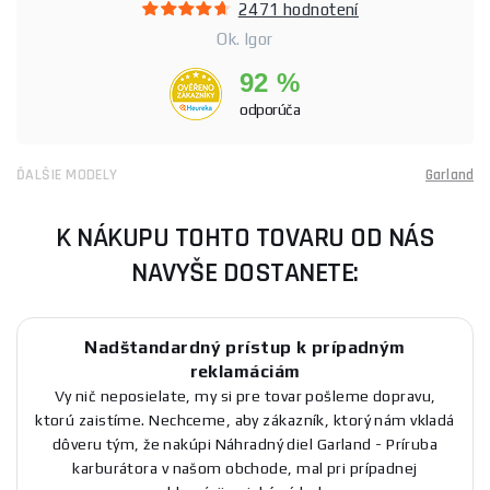
2471 hodnotení
Ok. Igor
92 %
odporúča
ĎALŠIE MODELY
Garland
K NÁKUPU TOHTO TOVARU OD NÁS
NAVYŠE DOSTANETE:
Nadštandardný prístup k prípadným
reklamáciám
Vy nič neposielate, my si pre tovar pošleme dopravu,
ktorú zaistíme. Nechceme, aby zákazník, ktorý nám vkladá
dôveru tým, že nakúpi Náhradný diel Garland - Príruba
karburátora v našom obchode, mal pri prípadnej