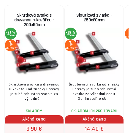
Skrutková svorka s
Skrutková zvierka -
G
drevenou rukoväťou -
250x80mm
200x50mm
-31 %
-29 %
ZĽAVA
ZĽAVA
SERV
SERVIS+
SERVIS+
Skrutková svorka s drevenou
Šroubovací svorka od značky
rukoväťou od značky Bassey
Bessey je tuhá robustná
p
je tuhá robustná svorka za
svorka za výhodnú cenu.
výhodnú ...
Odnímateľné ob ...
SKLADOM
SKLADOM LEN 2KS TOVARU
Akčná cena
Akčná cena
9,90 €
14,40 €