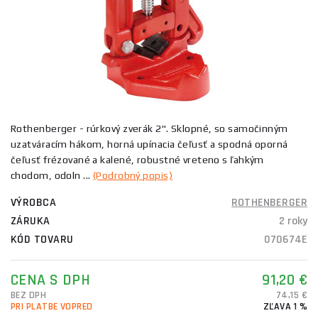
Rothenberger - rúrkový zverák 2". Sklopné, so samočinným
uzatváracím hákom, horná upínacia čeľusť a spodná oporná
čeľusť frézované a kalené, robustné vreteno s ľahkým
chodom, odoln ...
(Podrobný popis)
VÝROBCA
ROTHENBERGER
ZÁRUKA
2 roky
KÓD TOVARU
070674E
CENA S DPH
91,20 €
BEZ DPH
74,15 €
PRI PLATBE VOPRED
ZĽAVA 1 %