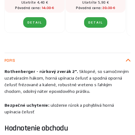
Ušetríte 4,40 €
Ušetríte 5,90 €
14,30 €
20,30 €
Pôvodná cena:
Pôvodná cena:
DETAIL
DETAIL
POPIS
Rothenberger - rúrkový zverák 2".
Sklopné, so samočinným
uzatváracím hákom, horná upínacia čeľusť a spodná oporná
čeľusť frézované a kalené, robustné vreteno s ľahkým
chodom, odolný náter epoxidového prášku.
Bezpečné uchytenie:
uloženie rúrok a pohyblivá horná
upínacia čeľusť
Hodnotenie obchodu