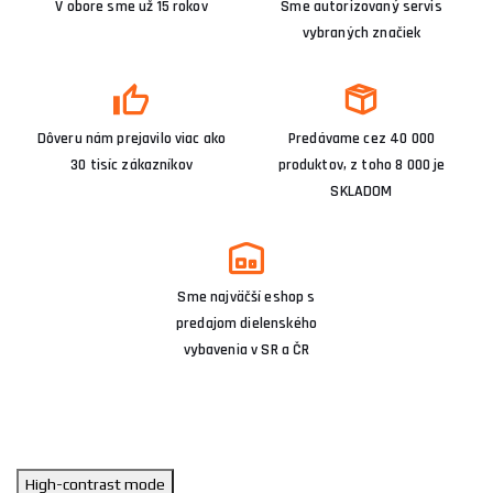
V obore sme už 15 rokov
Sme autorizovaný servis
vybraných značiek
Dôveru nám prejavilo viac ako
Predávame cez 40 000
30 tisíc zákazníkov
produktov, z toho 8 000 je
SKLADOM
Sme najväčší eshop s
predajom dielenského
vybavenia v SR a ČR
High-contrast mode