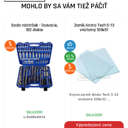
MOHLO BY SA VÁM TIEŽ PÁČIŤ
Sada nástrčiek - lisovacie,
Zorník Aristo Tech 5-13
182 dielov
vnútorný 108x51
SERVIS+
AKCIA
SE
83 %
ZĽAVA
SERVIS+
Krycie zorník Aristo Tech 5-13
vnútorné 108x51 ...
.
SKLADOM
SKLADOM
u dodávateľa
Výpredajová cena