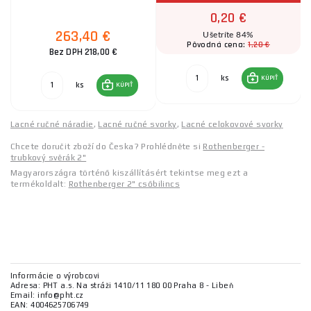
0,20 €
263,40 €
Ušetríte 84%
1,20 €
Pôvodná cena:
Bez DPH 218,00 €
ks
KÚPIŤ
ks
KÚPIŤ
Lacné ručné náradie
,
Lacné ručné svorky
,
Lacné celokovové svorky
Chcete doručit zboží do Česka? Prohlédněte si
Rothenberger -
trubkový svěrák 2"
Magyarországra történő kiszállításért tekintse meg ezt a
termékoldalt:
Rothenberger 2" csőbilincs
Informácie o výrobcovi
Adresa: PHT a.s. Na stráži 1410/11 180 00 Praha 8 - Libeň
Email: info@pht.cz
EAN: 4004625706749