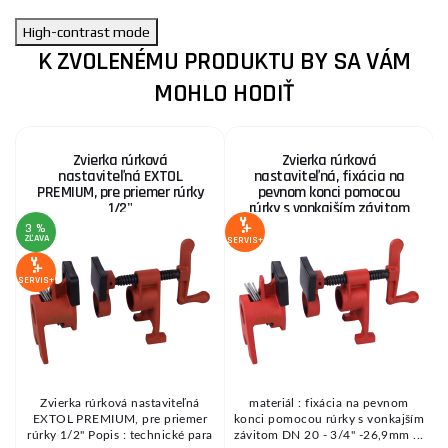
High-contrast mode
K ZVOLENÉMU PRODUKTU BY SA VÁM
MOHLO HODIŤ
Zvierka rúrková
Zvierka rúrková
nastaviteľná EXTOL
nastaviteľná, fixácia na
PREMIUM, pre priemer rúrky
pevnom konci pomocou
1/2"
rúrky s vonkajším závitom
DN 20 - 3/4" -26,9mm
3 %
1
ZĽAVA
Z
SERVIS+
SERVIS+
SE
Zvierka rúrková nastaviteľná
materiál : fixácia na pevnom
t
EXTOL PREMIUM, pre priemer
konci pomocou rúrky s vonkajším
z
rúrky 1/2" Popis : technické para
závitom DN 20 - 3/4" -26,9mm ...