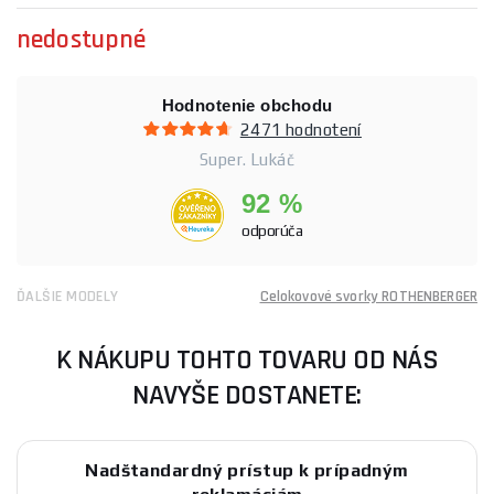
nedostupné
Hodnotenie obchodu
2471 hodnotení
Super. Lukáč
92 %
odporúča
ĎALŠIE MODELY
Celokovové svorky ROTHENBERGER
K NÁKUPU TOHTO TOVARU OD NÁS
NAVYŠE DOSTANETE:
Nadštandardný prístup k prípadným