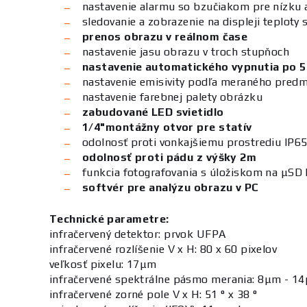
nastavenie alarmu so bzučiakom pre nízku 
sledovanie a zobrazenie na displeji teploty
prenos obrazu v reálnom čase
nastavenie jasu obrazu v troch stupňoch
nastavenie automatického vypnutia po 5t
nastavenie emisivity podľa meraného pred
nastavenie farebnej palety obrázku
zabudované LED svietidlo
1/4"montážny otvor pre statív
odolnosť proti vonkajšiemu prostrediu IP6
odolnosť proti pádu z výšky 2m
funkcia fotografovania s úložiskom na μSD 
softvér pre analýzu obrazu v PC
Technické parametre:
infračervený detektor: prvok UFPA
infračervené rozlíšenie V x H: 80 x 60 pixelov
veľkosť pixelu: 17μm
infračervené spektrálne pásmo merania: 8μm - 1
infračervené zorné pole V x H: 51 ° x 38 °