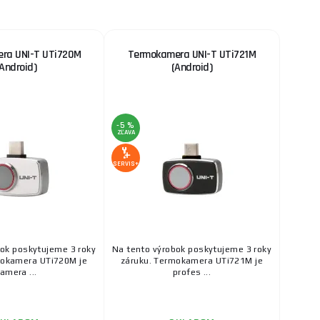
ra UNI-T UTi720M
Termokamera UNI-T UTi721M
(Android)
(Android)
-5 %
ZĽAVA
SERVIS+
bok poskytujeme 3 roky
Na tento výrobok poskytujeme 3 roky
mokamera UTi720M je
záruku. Termokamera UTi721M je
amera ...
profes ...