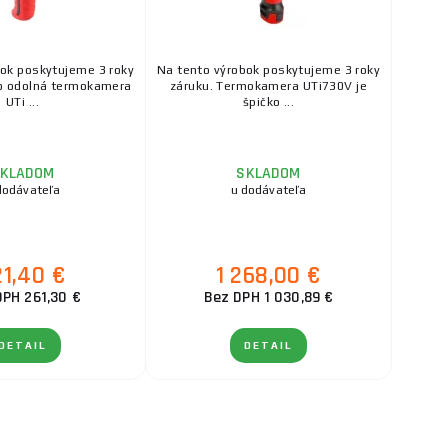
bok poskytujeme 3 roky
Na tento výrobok poskytujeme 3 roky
o odolná termokamera
záruku. Termokamera UTi730V je
UTi ...
špičko ...
KLADOM
SKLADOM
dodávateľa
u dodávateľa
21,40 €
1 268,00 €
DPH 261,30 €
Bez DPH 1 030,89 €
DETAIL
DETAIL