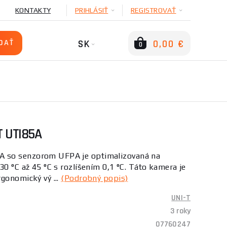
KONTAKTY
PRIHLÁSIŤ
REGISTROVAŤ
SK
0,00 €
0
 UTI85A
 so senzorom UFPA je optimalizovaná na
30 °C až 45 °C s rozlíšením 0,1 °C. Táto kamera je
gonomický vý ...
(Podrobný popis)
UNI-T
3 roky
07760247