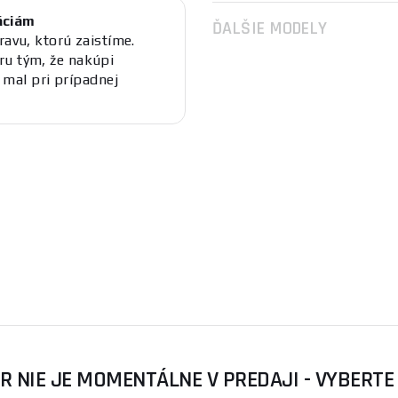
áciám
ĎALŠIE MODELY
ravu, ktorú zaistíme.
ru tým, že nakúpi
al pri prípadnej
R NIE JE MOMENTÁLNE V PREDAJI - VYBERTE