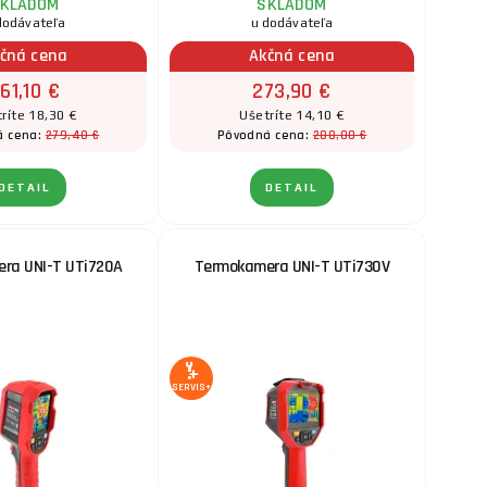
KLADOM
SKLADOM
dodávateľa
u dodávateľa
čná cena
Akčná cena
61,10 €
273,90 €
ríte 18,30 €
Ušetríte 14,10 €
279,40 €
288,00 €
á cena:
Pôvodná cena:
DETAIL
DETAIL
ra UNI-T UTi720A
Termokamera UNI-T UTi730V
SERVIS+