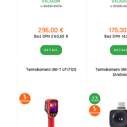
SKLADOM
SKLAD
u dodávateľa
u dodávat
296,00 €
175,30
Bez DPH 240,65 €
Bez DPH 14
DETAIL
DETAI
Termokamera UNI-T UTi712S
Termokamera UNI
(Androi
-5 %
ZĽAVA
SERVIS+
SERVIS+