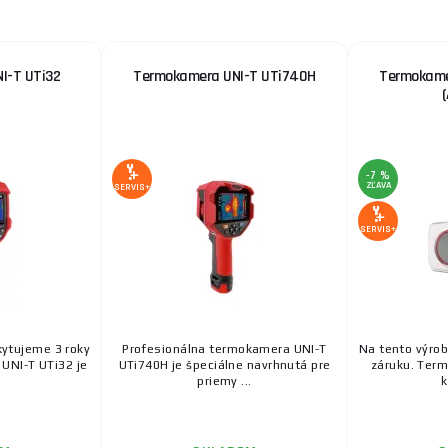
I-T UTi32
Termokamera UNI-T UTi740H
Termokame
-7 %
ZĽAVA
SERVIS+
SERVIS+
kytujeme 3 roky
Profesionálna termokamera UNI-T
Na tento výro
UNI-T UTi32 je
UTi740H je špeciálne navrhnutá pre
záruku. Ter
priemy ...
k