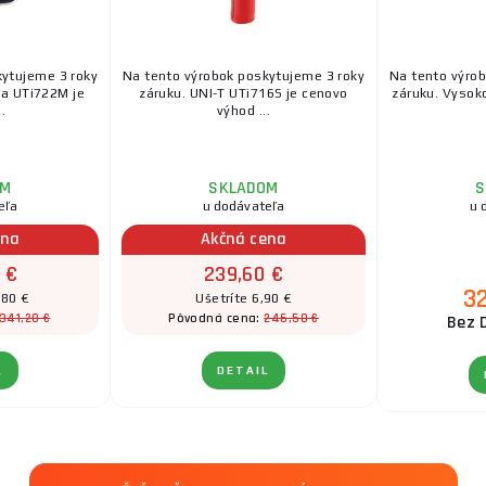
kytujeme 3 roky
Na tento výrobok poskytujeme 3 roky
Na tento výro
a UTi722M je
záruku. UNI-T UTi716S je cenovo
záruku. Vysok
.
výhod ...
OM
SKLADOM
S
eľa
u dodávateľa
u 
ena
Akčná cena
 €
239,60 €
3
,80 €
Ušetríte 6,90 €
341,20 €
246,50 €
Pôvodná cena:
Bez 
L
DETAIL