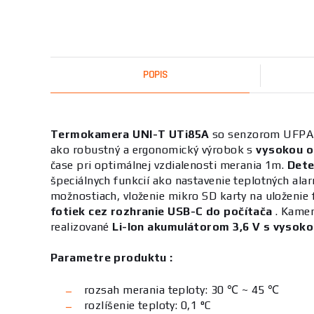
POPIS
Termokamera UNI-T UTi85A
so senzorom UFPA je
ako robustný a ergonomický výrobok s
vysokou o
čase pri optimálnej vzdialenosti merania 1m.
Dete
špeciálnych funkcií ako nastavenie teplotných al
možnostiach, vloženie mikro SD karty na uloženie 
fotiek cez rozhranie USB-C do počítača
. Kamer
realizované
Li-Ion akumulátorom 3,6 V s vysoko
Parametre produktu :
rozsah merania teploty: 30 ℃ ~ 45 ℃
rozlíšenie teploty: 0,1 °C