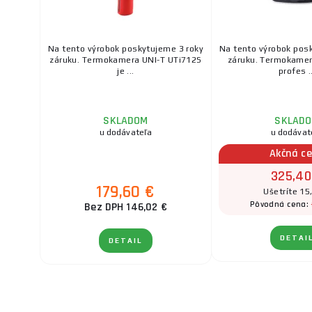
Na tento výrobok poskytujeme 3 roky
Na tento výrobok pos
záruku. Termokamera UNI-T UTi712S
záruku. Termokamer
je ...
profes ..
SKLADOM
SKLAD
u dodávateľa
u dodávat
Akčná c
325,40
179,60 €
Ušetríte 15
Pôvodná cena:
Bez DPH 146,02 €
DETAI
DETAIL