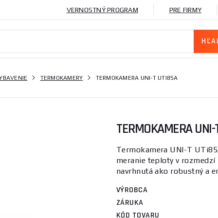
VERNOSTNÝ PROGRAM
PRE FIRMY
VYBAVENIE
TERMOKAMERY
TERMOKAMERA UNI-T UTI85A
TERMOKAMERA UNI-T
Termokamera UNI-T UTi85A
meranie teploty v rozmedzí 
navrhnutá ako robustný a er
VÝROBCA
ZÁRUKA
KÓD TOVARU