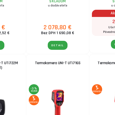
OM
SKLADOM
S
eľa
u dodávateľa
u 
Ak
2
 €
2 078,80 €
Ušet
Pôvodn
2,52 €
Bez DPH 1 690,08 €
L
DETAIL
-T UTi722M
Termokamera UNI-T UTi716S
Termokame
d)
-3 %
ZĽAVA
SERVIS+
SERVIS+