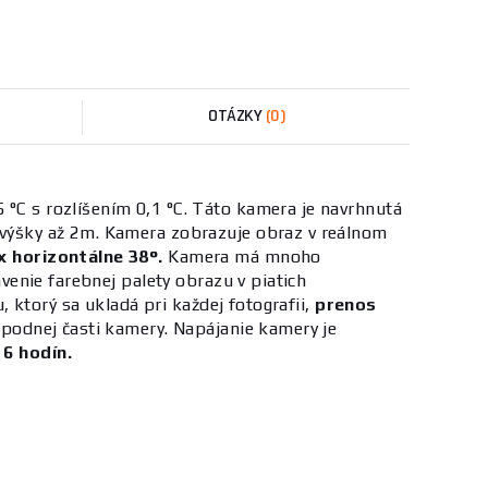
OTÁZKY
(0)
°C s rozlíšením 0,1 °C. Táto kamera je navrhnutá
 výšky až 2m. Kamera zobrazuje obraz v reálnom
 horizontálne 38°.
Kamera má mnoho
enie farebnej palety obrazu v piatich
 ktorý sa ukladá pri každej fotografii,
prenos
podnej časti kamery. Napájanie kamery je
6 hodín.