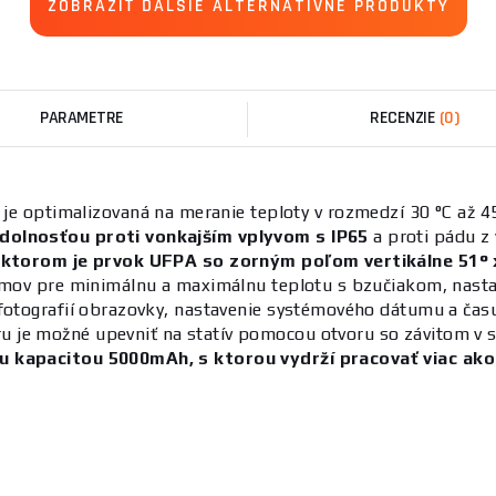
ZOBRAZIŤ ĎALŠIE ALTERNATÍVNE PRODUKTY
PARAMETRE
RECENZIE
(0)
 optimalizovaná na meranie teploty v rozmedzí 30 °C až 45 
dolnosťou proti vonkajším vplyvom s IP65
a proti pádu z
ktorom je prvok UFPA so zorným poľom vertikálne 51° x
armov pre minimálnu a maximálnu teplotu s bzučiakom, nastav
fotografií obrazovky, nastavenie systémového dátumu a času,
u je možné upevniť na statív pomocou otvoru so závitom v s
u kapacitou 5000mAh, s ktorou vydrží pracovať viac ako 