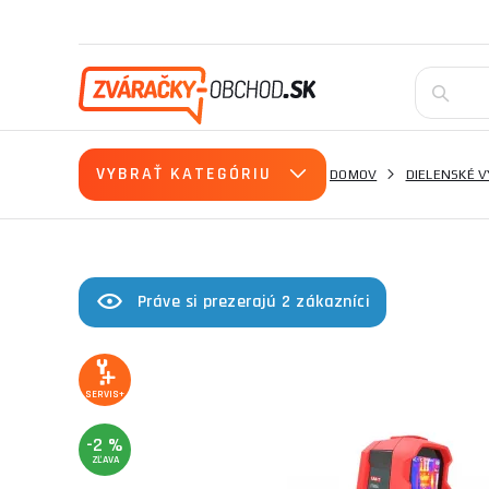
VYBRAŤ KATEGÓRIU
DOMOV
DIELENSKÉ 
Práve si prezerajú 2 zákazníci
SERVIS+
-2 %
ZĽAVA