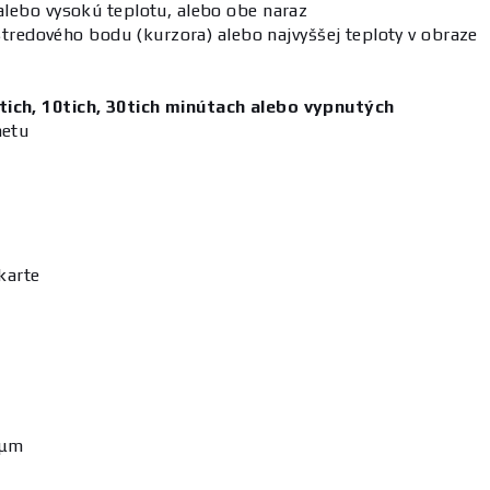
alebo vysokú teplotu, alebo obe naraz
 stredového bodu (kurzora) alebo najvyššej teploty v obraze
ich, 10tich, 30tich minútach alebo vypnutých
metu
5
karte
4μm