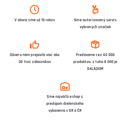
V obore sme už 15 rokov
Sme autorizovaný servis
vybraných značiek
Dôveru nám prejavilo viac ako
Predávame cez 40 000
30 tisíc zákazníkov
produktov, z toho 8 000 je
SKLADOM
Sme najväčší eshop s
predajom dielenského
vybavenia v SR a ČR