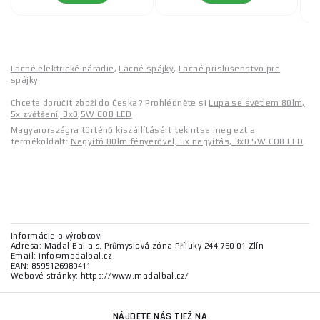
Lacné elektrické náradie
,
Lacné spájky
,
Lacné príslušenstvo pre
spájky
Chcete doručit zboží do Česka? Prohlédněte si
Lupa se světlem 80lm,
5x zvětšení, 3x0,5W COB LED
Magyarországra történő kiszállításért tekintse meg ezt a
termékoldalt:
Nagyító 80lm fényerővel, 5x nagyítás, 3x0.5W COB LED
Informácie o výrobcovi
Adresa: Madal Bal a.s. Průmyslová zóna Příluky 244 760 01 Zlín
Email: info@madalbal.cz
EAN: 8595126989411
Webové stránky: https://www.madalbal.cz/
NÁJDETE NÁS TIEŽ NA