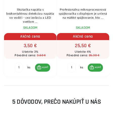
y
Skúšačka napätia s
Profesionálna mikroprocesorová
bezkontaktnou detekciou napätia
spájkovačka s displejom je určená
vo vodiči - cez izoláciu a LED
na mäkké spájkovanie, kto ...
svetlom ...
SKLADOM
SKLADOM
Akčná cena
Akčná cena
3,50 €
25,50 €
Ušetríte 3%
Ušetríte 4%
3,60 €
26,30 €
Pôvodná cena:
Pôvodná cena:
ks
ks
KÚPIŤ
KÚPIŤ
5 DÔVODOV, PREČO NAKÚPIŤ U NÁS