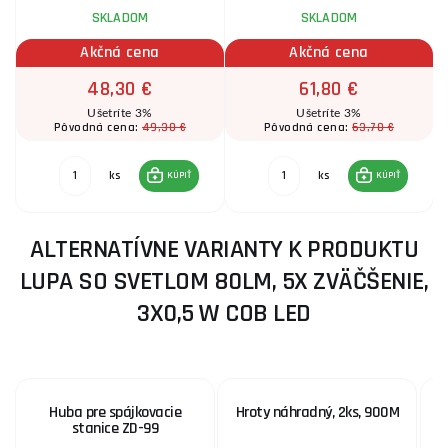
SKLADOM
SKLADOM
Akčná cena
Akčná cena
48,30 €
61,80 €
Ušetríte 3%
Ušetríte 3%
49,30 €
63,70 €
Pôvodná cena:
Pôvodná cena:
ks
ks
KÚPIŤ
KÚPIŤ
ALTERNATÍVNE VARIANTY K PRODUKTU
LUPA SO SVETLOM 80LM, 5X ZVÄČŠENIE,
3X0,5 W COB LED
Huba pre spájkovacie
Hroty náhradný, 2ks, 900M
stanice ZD-99