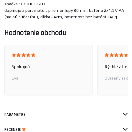
značka : EXTOL LIGHT
doplňujúci parameter: priemer lupy 80mm, batéria 2x1,5V AA
(nie sú súčasťou), dĺžka 24cm, hmotnosť bez batérií 148g
Hodnotenie obchodu
Spokojná
Rýchle a bez
Eva
Overený zákaz
PARAMETRE
RECENZIE
(0)