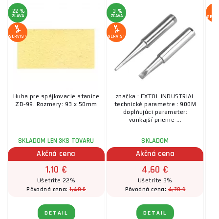
-22 %
-3 %
ZĽAVA
ZĽAVA
SERV
SERVIS+
SERVIS+
Huba pre spájkovacie stanice
značka : EXTOL INDUSTRIAL
ZD-99. Rozmery: 93 x 50mm
technické parametre : 900M
doplňujúci parameter:
a
vonkajší prieme ...
SKLADOM LEN 3KS TOVARU
SKLADOM
PO
Akčná cena
Akčná cena
1,10 €
4,60 €
Ušetríte 22%
Ušetríte 3%
1,40 €
4,70 €
Pôvodná cena:
Pôvodná cena:
DETAIL
DETAIL