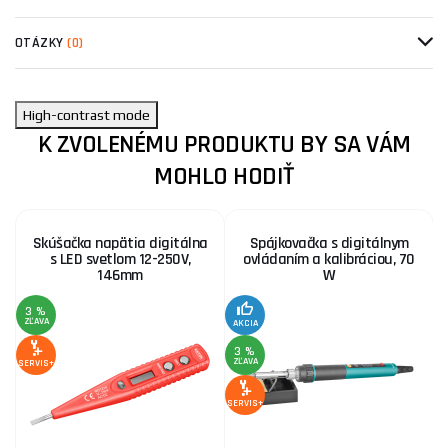
OTÁZKY
(0)
High-contrast mode
K ZVOLENÉMU PRODUKTU BY SA VÁM
MOHLO HODIŤ
Skúšačka napätia digitálna
Spájkovačka s digitálnym
s LED svetlom 12-250V,
ovládaním a kalibráciou, 70
146mm
W
3 %
1
ZĽAVA
Z
AKCIA
3 %
ZĽAVA
SERVIS+
SE
SERVIS+