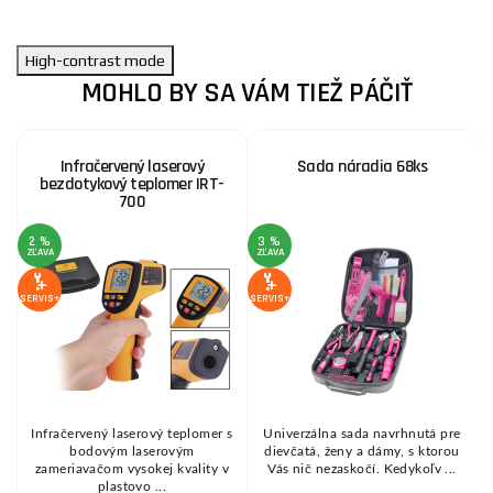
High-contrast mode
MOHLO BY SA VÁM TIEŽ PÁČIŤ
Infračervený laserový
Sada náradia 68ks
bezdotykový teplomer IRT-
700
2 %
3 %
ZĽAVA
ZĽAVA
SE
SERVIS+
SERVIS+
Infračervený laserový teplomer s
Univerzálna sada navrhnutá pre
bodovým laserovým
dievčatá, ženy a dámy, s ktorou
.
zameriavačom vysokej kvality v
Vás nič nezaskočí. Kedykoľv ...
plastovo ...