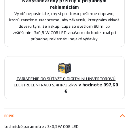
Nadštandardný prístup k prípadným
reklamáciám
Vy nič neposielate, my si pre tovar pošleme dopravu,
ktorú zaistíme. Nechceme, aby zákazník, ktorý nám vkladá
dôveru tým, že nakúpi Lupa so svetlom 80lm, 5x
zväčšenie, 3x0,5 W COB LED v našom obchode, mal pri
prípadnej reklamácii nejaké výdavky.
ZARIADENIE DO SÚŤAŽE O DIGITÁLNU INVERTOROVÚ
v hodnote 997,60
ELEKTROCENTRÁLU 5,4HP/3,2kW
€
POPIS
technické parametre : 3x0,5W COB LED