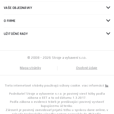
VAŠE OBJEDNÁVKY
O FIRME
UŽITOČNÉ RADY
© 2008 - 2026 Stroje a vybavení s.r.o.
Mapa stránky
Osobné údaje
Tieto internetové stránky používajú súbory cookie. viac informácií
tu
.
Podnikateľ Stroje a vybavenie s.r.o. je povinný viesť tržby podľa
zákona o EET a to od dátumu 1.3.2017.
Podľa zákona o evidencii tržieb je predávajúci povinný vystaviť
kupujúcemu účtenku.
Zároveň je povinný zaevidovať prijatú tržbu u správcu dane online, v
prípade technického výpadku potom najneskôr do 48 hodín.