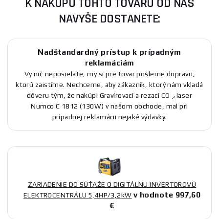
K NÁKUPU TOHTO TOVARU OD NÁS
NAVYŠE DOSTANETE:
Nadštandardný prístup k prípadným
reklamáciám
Vy nič neposielate, my si pre tovar pošleme dopravu,
ktorú zaistíme. Nechceme, aby zákazník, ktorý nám vkladá
dôveru tým, že nakúpi Gravírovací a rezací CO
laser
2
Numco C 1812 (130W) v našom obchode, mal pri
prípadnej reklamácii nejaké výdavky.
ZARIADENIE DO SÚŤAŽE O DIGITÁLNU INVERTOROVÚ
v hodnote 997,60
ELEKTROCENTRÁLU 5,4HP/3,2kW
€