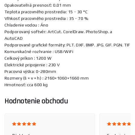
Opakovateľná presnosť: 0.01 mm
Teplota pracovného prostredia: 15 - 30 °C
Vlhkosť pracovného prostredia : 35 - 70 %
Chladenie vodou : Áno
Podporovaný softvér: ArtCut. CorelDraw. PhotoShop. a
AutoCAD
Podporované grafické formáty: PLT. DXF. BMP. JPG. GIF. PGN. TIF
Komunikačné rozhranie : USB/WiFi
Celkový príkon : 1200 W
Elektrické pripojenie : 230 V
Pracovná výška: 0-280mm
Rozmery (š × v × h) : 2160×1060×1660 mm
Hmotnosť: cca 600 kg
Hodnotenie obchodu