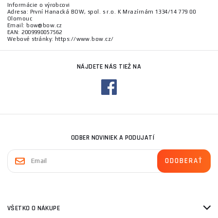
Informácie o výrobcovi
Adresa: První Hanacká BOW, spol. s r.o. K Mrazírnám 1334/14 779 00
Olomouc
Email: bow@bow.cz
EAN: 2009990057562
Webové stránky: https://www.bow.cz/
NÁJDETE NÁS TIEŽ NA
ODBER NOVINIEK A PODUJATÍ
VŠETKO O NÁKUPE