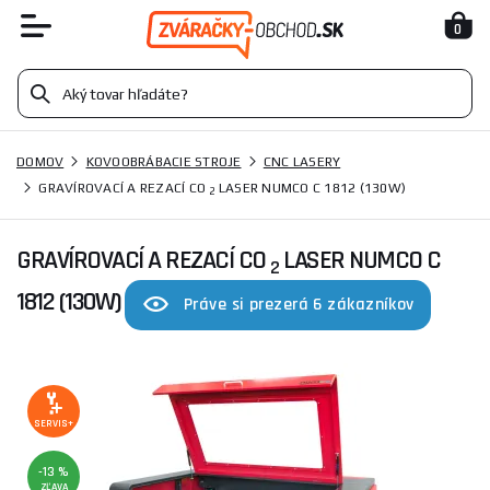
0
DOMOV
KOVOOBRÁBACIE STROJE
CNC LASERY
GRAVÍROVACÍ A REZACÍ CO
LASER NUMCO C 1812 (130W)
2
GRAVÍROVACÍ A REZACÍ CO
LASER NUMCO C
2
1812 (130W)
Práve si prezerá 6 zákazníkov
SERVIS+
-13 %
ZĽAVA