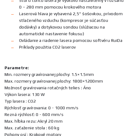
Stôl u tohto lasera je výškovo nastaviteľný v rozsahu
0 – 280 mm pomocou krokového motora
Laserová hlava je vybavená 2,5" šošovkou, prívodom
stlačeného vzduchu (kompresor je súčasťou
dodávky) a dotykovou sondou (slúžiacou na
automatické nastavenie fokusu)
Ovládanie a riadenie lasera pomocou softvéru RuiDa
Príklady použitia CO2 laserov
Parametre:
Min. rozmery gravírovanej plochy: 1.5×1.5mm
Max. rozmery gravírovanej plochy: 1800×1200mm
Možnosť gravírovania rotačných telies : Áno
Výkon lasera: 130 W
Typ lasera : CO2
Rýchlosť gravírovania: 0 - 1000 mm/s
Rezná rýchlosť: 0 - 600 mm/s
Max. hĺbka rezu: Akryl 20 mm
Max. zaťaženie stola : 60 kg
Pohony osí : Krokové motory