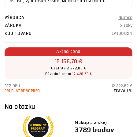
osloviť, vyhotovíme Vám nabíkdu šitú na mieru.
VÝROBCA
Numco
ZÁRUKA
2 roky
KÓD TOVARU
LA100024
Akčná cena
15 156,70 €
Ušetríte 2 272,00 €
Pôvodná cena:
17 428,70 €
BEZ DPH
12 322,52 €
PRI PLATBE VOPRED
ZĽAVA 1 %
Na otázku
Nakup a získej
3789 bodov