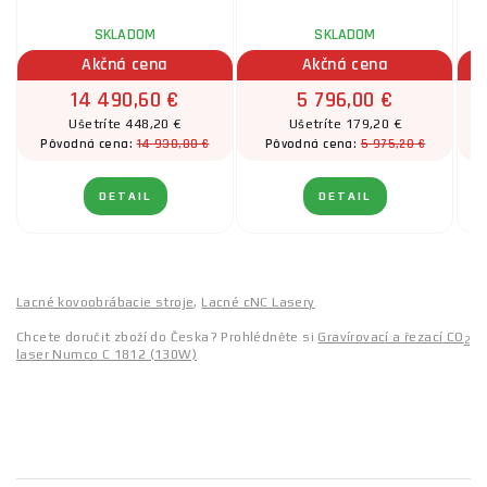
SKLADOM
SKLADOM
Akčná cena
Akčná cena
14 490,60 €
5 796,00 €
Ušetríte 448,20 €
Ušetríte 179,20 €
14 938,80 €
5 975,20 €
Pôvodná cena:
Pôvodná cena:
DETAIL
DETAIL
Lacné kovoobrábacie stroje
,
Lacné cNC Lasery
Chcete doručit zboží do Česka? Prohlédněte si
Gravírovací a řezací CO
2
laser Numco C 1812 (130W)