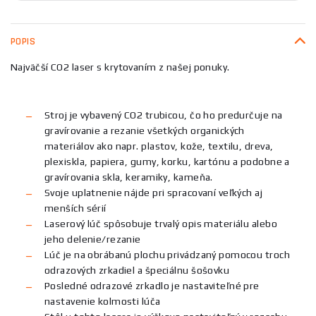
POPIS
Najväčší CO2 laser s krytovaním z našej ponuky.
Stroj je vybavený CO2 trubicou, čo ho predurčuje na
gravírovanie a rezanie všetkých organických
materiálov ako napr. plastov, kože, textilu, dreva,
plexiskla, papiera, gumy, korku, kartónu a podobne a
gravírovania skla, keramiky, kameňa.
Svoje uplatnenie nájde pri spracovaní veľkých aj
menších sérií
Laserový lúč spôsobuje trvalý opis materiálu alebo
jeho delenie/rezanie
Lúč je na obrábanú plochu privádzaný pomocou troch
odrazových zrkadiel a špeciálnu šošovku
Posledné odrazové zrkadlo je nastaviteľné pre
nastavenie kolmosti lúča