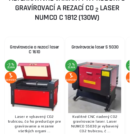
GRAVÍROVACÍ A REZACÍ CO
LASER
2
NUMCO C 1812 (130W)
Gravírovacie a rezací laser
Gravírovacie laser S 5030
G
C 1610
-3 %
-3 %
-3 
ZĽAVA
ZĽAVA
ZĽA
SERVIS+
SERVIS+
SERV
Laser e vybavený CO2
Kvalitné CNC riadený CO2
trubicou, čo ho predurčuje pre
gravírovacie laser. Laser
gravírovanie a rezanie
NUMCO S5030 je vybavený
všetkých organi ...
CO2 trubicou, č ...
n