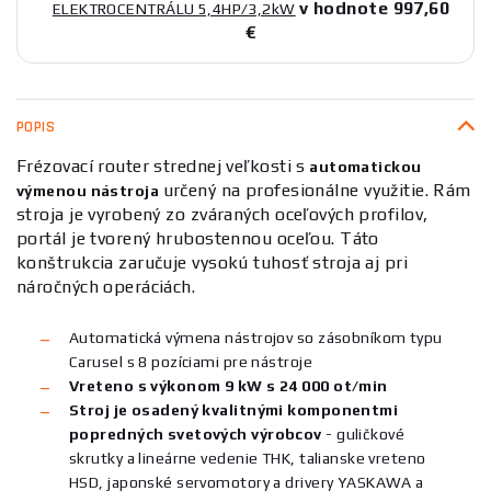
v hodnote 997,60
ELEKTROCENTRÁLU 5,4HP/3,2kW
€
POPIS
Frézovací router strednej veľkosti s
automatickou
určený na profesionálne využitie. Rám
výmenou nástroja
stroja je vyrobený zo zváraných oceľových profilov,
portál je tvorený hrubostennou oceľou. Táto
konštrukcia zaručuje vysokú tuhosť stroja aj pri
náročných operáciách.
Automatická výmena nástrojov so zásobníkom typu
Carusel s 8 pozíciami pre nástroje
Vreteno s výkonom 9 kW s 24 000 ot/min
Stroj je osadený kvalitnými komponentmi
popredných svetových výrobcov
- guličkové
skrutky a lineárne vedenie THK, talianske vreteno
HSD, japonské servomotory a drivery YASKAWA a