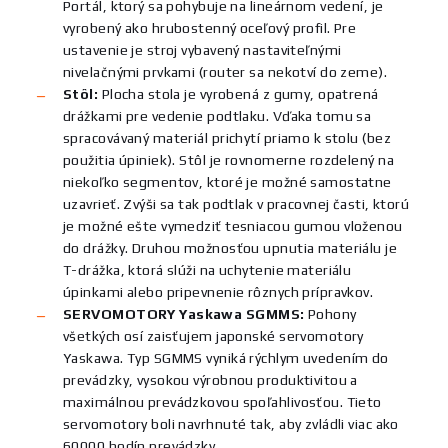
Portál, ktorý sa pohybuje na lineárnom vedení, je
vyrobený ako hrubostenný oceľový profil. Pre
ustavenie je stroj vybavený nastaviteľnými
nivelačnými prvkami (router sa nekotví do zeme).
Stôl:
Plocha stola je vyrobená z gumy, opatrená
drážkami pre vedenie podtlaku. Vďaka tomu sa
spracovávaný materiál prichytí priamo k stolu (bez
použitia úpiniek). Stôl je rovnomerne rozdelený na
niekoľko segmentov, ktoré je možné samostatne
uzavrieť. Zvýši sa tak podtlak v pracovnej časti, ktorú
je možné ešte vymedziť tesniacou gumou vloženou
do drážky. Druhou možnosťou upnutia materiálu je
T-drážka, ktorá slúži na uchytenie materiálu
úpinkami alebo pripevnenie rôznych prípravkov.
SERVOMOTORY Yaskawa SGMMS:
Pohony
všetkých osí zaisťujem japonské servomotory
Yaskawa. Typ SGMMS vyniká rýchlym uvedením do
prevádzky, vysokou výrobnou produktivitou a
maximálnou prevádzkovou spoľahlivosťou. Tieto
servomotory boli navrhnuté tak, aby zvládli viac ako
60000 hodín prevádzky.