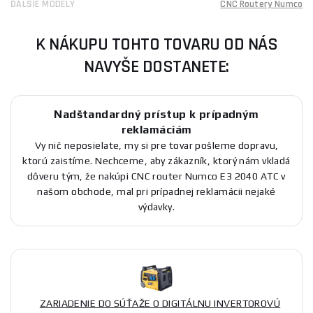
ĎALŠIE MODELY
CNC Routery Numco
K NÁKUPU TOHTO TOVARU OD NÁS
NAVYŠE DOSTANETE:
Nadštandardný prístup k prípadným
reklamáciám
Vy nič neposielate, my si pre tovar pošleme dopravu,
ktorú zaistíme. Nechceme, aby zákazník, ktorý nám vkladá
dôveru tým, že nakúpi CNC router Numco E3 2040 ATC v
našom obchode, mal pri prípadnej reklamácii nejaké
výdavky.
ZARIADENIE DO SÚŤAŽE O DIGITÁLNU INVERTOROVÚ