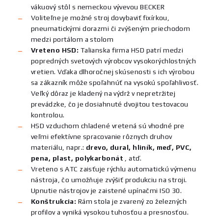
vákuový stôl s nemeckou vývevou BECKER
Voliteľne je možné stroj dovybaviť fixírkou,
pneumatickými dorazmi či zvýšeným priechodom
medzi portálom a stolom
Vreteno HSD:
Talianska firma HSD patrí medzi
popredných svetových výrobcov vysokorýchlostných
vretien. Vďaka dlhoročnej skúsenosti s ich výrobou
sa zákazník môže spoľahnúť na vysokú spoľahlivosť.
Veľký dôraz je kladený na výdrž v nepretržitej
prevádzke, čo je dosiahnuté dvojitou testovacou
kontrolou.
HSD vzduchom chladené vretená sú vhodné pre
veľmi efektívne spracovanie rôznych druhov
materiálu, napr.:
drevo, dural, hliník, meď, PVC,
pena, plast, polykarbonát
, atď.
Vreteno s ATC zaisťuje rýchlu automatickú výmenu
nástroja, čo umožňuje zvýšiť produkciu na stroji.
Upnutie nástrojov je zaistené upínačmi ISO 30.
Konštrukcia:
Rám stola je zvarený zo železných
profilov a vyniká vysokou tuhosťou a presnosťou.