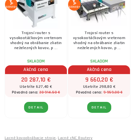
SERVIS+
SERVIS+
Trojosí router s
Trojosí router s
vysokootáčkovým vretenom
vysokootáčkovým vretenom
vhodný na obrábanie zliatin
vhodný na obrábanie zliatin
neželezných kovov, p ...
neželezných kovov, p ...
SKLADOM
SKLADOM
Akčná cena
Akčná cena
20 287,10 €
9 660,20 €
Ušetríte 627,40 €
Ušetríte 298,80 €
20 914,50 €
9 959,00 €
Pôvodná cena:
Pôvodná cena:
DETAIL
DETAIL
Lacné kovoobrábacie stroje
,
Lacné cNC Routery