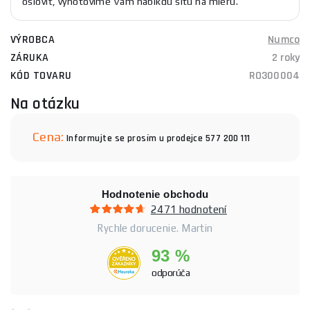
osloviť, vyhotovíme Vám nabíkdu šitú na mieru.
VÝROBCA
Numco
ZÁRUKA
2 roky
KÓD TOVARU
RO300004
Na otázku
Cena:
Informujte se prosím u prodejce 577 200 111
Hodnotenie obchodu
2471 hodnotení
Rychle dorucenie. Martin
93 %
odporúča