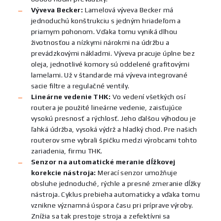
Výveva Becker:
Lamelová výveva Becker má
jednoduchú konštrukciu s jedným hriadeľom a
priamym pohonom. Vďaka tomu vyniká dlhou
životnosťou a nízkymi nárokmi na údržbu a
prevádzkovými nákladmi. Výveva pracuje úplne bez
oleja, jednotlivé komory sú oddelené grafitovými
lamelami. Už v štandarde má výveva integrované
sacie filtre a regulačné ventily.
Lineárne vedenie THK:
Vo vedení všetkých osí
routera je použité lineárne vedenie, zaisťujúce
vysokú presnosť a rýchlosť. Jeho ďalšou výhodou je
ľahká údržba, vysoká výdrž a hladký chod. Pre našich
routerov sme vybrali špičku medzi výrobcami tohto
zariadenia, firmu THK.
Senzor na automatické meranie dĺžkovej
korekcie nástroja:
Merací senzor umožňuje
obsluhe jednoduché, rýchle a presné zmeranie dĺžky
nástroja. Cyklus prebieha automaticky a vďaka tomu
vznikne významná úspora času pri príprave výroby.
Znížia sa tak prestoje stroja a zefektívni sa