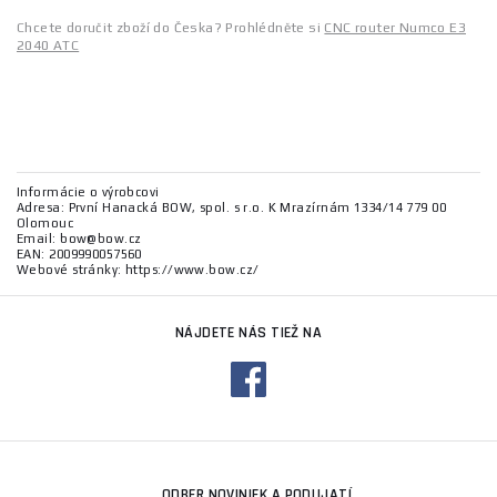
Chcete doručit zboží do Česka? Prohlédněte si
CNC router Numco E3
2040 ATC
Informácie o výrobcovi
Adresa: První Hanacká BOW, spol. s r.o. K Mrazírnám 1334/14 779 00
Olomouc
Email: bow@bow.cz
EAN: 2009990057560
Webové stránky: https://www.bow.cz/
NÁJDETE NÁS TIEŽ NA
ODBER NOVINIEK A PODUJATÍ