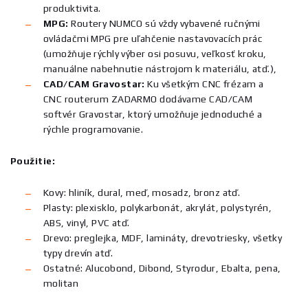
produktivita.
MPG:
Routery NUMCO sú vždy vybavené ručnými
ovládačmi MPG pre uľahčenie nastavovacích prác
(umožňuje rýchly výber osi posuvu, veľkosť kroku,
manuálne nabehnutie nástrojom k materiálu, atď.),
CAD/CAM Gravostar:
Ku všetkým CNC frézam a
CNC routerum ZADARMO dodávame CAD/CAM
softvér Gravostar, ktorý umožňuje jednoduché a
rýchle programovanie.
Použitie:
Kovy: hliník, dural, meď, mosadz, bronz atď.
Plasty: plexisklo, polykarbonát, akrylát, polystyrén,
ABS, vinyl, PVC atď.
Drevo: preglejka, MDF, lamináty, drevotriesky, všetky
typy drevín atď.
Ostatné: Alucobond, Dibond, Styrodur, Ebalta, pena,
molitan