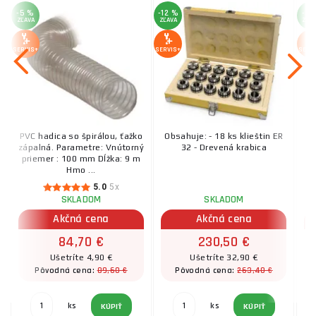
-5 %
-12 %
-3 
ZĽAVA
ZĽAVA
ZĽA
SERVIS+
SERVIS+
SERV
PVC hadica so špirálou, ťažko
Obsahuje: - 18 ks klieštin ER
zápalná. Parametre: Vnútorný
32 - Drevená krabica
priemer : 100 mm Dĺžka: 9 m
Hmo ...
5.0
5x
SKLADOM
SKLADOM
Akčná cena
Akčná cena
84,70 €
230,50 €
Ušetríte 4,90 €
Ušetríte 32,90 €
89,60 €
263,40 €
Pôvodná cena:
Pôvodná cena:
ks
ks
KÚPIŤ
KÚPIŤ