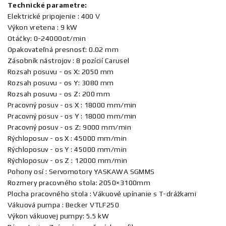
Technické parametre:
Elektrické pripojenie : 400 V
Výkon vretena : 9 kW
Otáčky: 0-24000ot/min
Opakovateľná presnosť: 0.02 mm
Zásobník nástrojov : 8 pozícií Carusel
Rozsah posuvu - os X: 2050 mm
Rozsah posuvu - os Y: 3080 mm
Rozsah posuvu - os Z: 200 mm
Pracovný posuv - os X : 18000 mm/min
Pracovný posuv - os Y : 18000 mm/min
Pracovný posuv - os Z: 9000 mm/min
Rýchloposuv - os X : 45000 mm/min
Rýchloposuv - os Y : 45000 mm/min
Rýchloposuv - os Z : 12000 mm/min
Pohony osí : Servomotory YASKAWA SGMMS
Rozmery pracovného stola: 2050×3100mm
Plocha pracovného stola : Vákuové upínanie s T-drážkami
Vákuová pumpa : Becker VTLF250
Výkon vákuovej pumpy: 5.5 kW