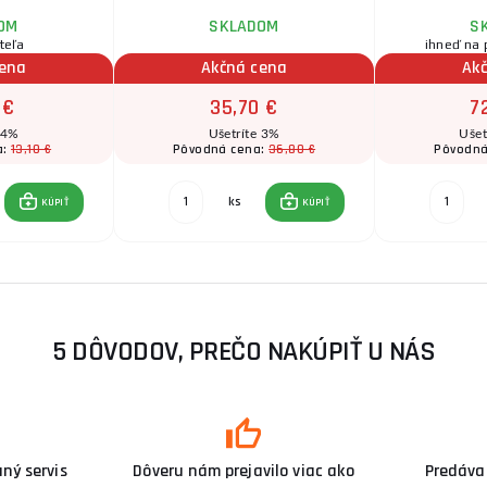
OM
SKLADOM
S
teľa
ihneď na 
cena
Akčná cena
Ak
 €
35,70 €
7
 4%
Ušetríte 3%
Ušet
13,10 €
36,80 €
a:
Pôvodná cena:
Pôvodná
ks
KÚPIŤ
KÚPIŤ
5 DÔVODOV, PREČO NAKÚPIŤ U NÁS
ný servis
Dôveru nám prejavilo viac ako
Predáva