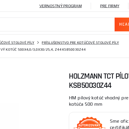
VERNOSTNÝ PROGRAM
PRE FIRMY
ÚČOVÉ STOLOVÉ PÍLY
PRÍSLUŠENSTVO PRE KOTÚČOVÉ STOLOVÉ PÍLY
VÝ KOTÚČ 500X4,0/3,0X30/25,4, Z44 KSB50030Z44
HOLZMANN TCT PÍLOV
KSB50030Z44
HM pílový kotúč vhodný pr
kotúča 500 mm
Sme ofic
certifik