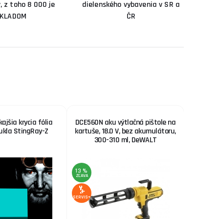
, z toho 8 000 je
dielenského vybavenia v SR a
KLADOM
ČR
jšia krycia fólia
DCE560N aku výtlačná pištole na
Di
kukla StingRay-Z
kartuše, 18.0 V, bez akumulátoru,
trojdot
300-310 ml, DeWALT
125-1
13 %
3 %
ZĽAVA
ZĽAVA
SERVIS+
SERVIS+