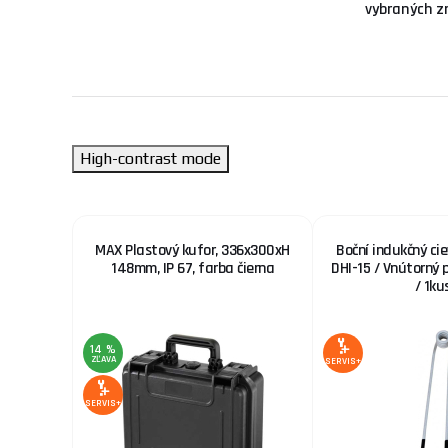
vybraných z
High-contrast mode
nný nôž
MAX Plastový kufor, 336x300xH
Boční indukčný ci
 3/ploché
148mm, IP 67, farba čierna
DHI-15 / Vnútorný
82
/ 1ku
14 %
ZĽAVA
SERVIS+
SERVIS+