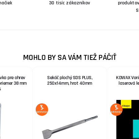
načiek
30 tisíc zákazníkov
produktov
S
MOHLO BY SA VÁM TIEŽ PÁČIŤ
evka pre ohrev
Sekáč plochý SDS PLUS,
KOWAX Vonka
 priemer 38 mm
250x14mm, hrot 40mm
laserová 
s
SERVIS+
SERVIS+