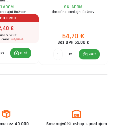
nes ...
KLADOM
SKLADOM
predajni Rožnov
ihneď na predajni Rožnov
čná cena
2,40 €
64,70 €
říte 9,90 €
82,30 €
 cena:
Bez DPH 53,00 €
ks
KÚPIŤ
ks
KÚPIŤ
me cez 40 000
Sme najväčší eshop s predajom