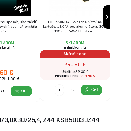
lepší spôsob, ako zničiť
DCE560N aku výtlačná pištoľ na
Digitáln
ovoliť, aby naň pristála
kartuše, 18.0 V, bez akumulátora, 300-
(dutinom
orúca ...
310 ml, DeWALT táto v ...
mm, D
KLADOM
SKLADOM
odávateľa
u dodávateľa
Akčná cena
260,60 €
,60 €
Ušetříte 39,30 €
299,90 €
Pôvodná cena:
Pôv
DPH 1,00 €
ks
KÚPIŤ
ks
KÚPIŤ
/3,0X30/25,4, Z44 KSB50030Z44