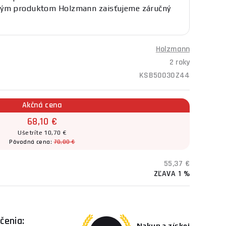
ým produktom Holzmann zaisťujeme záručný
Holzmann
2 roky
KSB50030Z44
Akčná cena
68,10 €
Ušetríte 10,70 €
Pôvodná cena:
78,80 €
55,37 €
ZĽAVA 1 %
čenia:
Nakup a získej