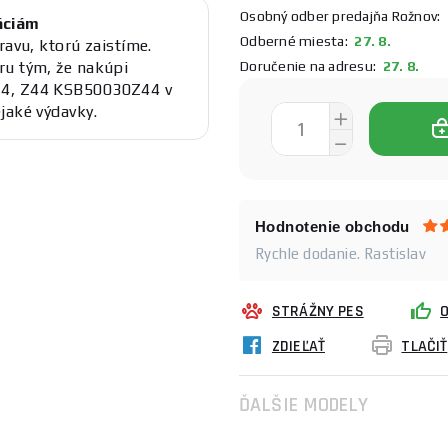
Osobný odber predajňa Rožnov:
2
áciám
Odberné miesta:
27. 8.
ravu, ktorú zaistíme.
Doručenie na adresu:
27. 8.
ru tým, že nakúpi
,4, Z44 KSB50030Z44 v
jaké výdavky.
Hodnotenie obchodu
Rychle dodanie. Rastislav
STRÁŽNY PES
ZDIEĽAŤ
TLAČIŤ
ĎALŠIE MODELY