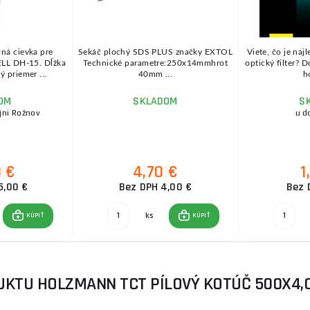
ná cievka pre
Sekáč plochý SDS PLUS značky EXTOL
Viete, čo je naj
LL DH-15. Dĺžka
Technické parametre:250x14mmhrot
optický filter? D
 priemer ...
40mm ...
h
OM
SKLADOM
S
jni Rožnov
u d
0 €
4,70 €
1
5,00 €
Bez DPH 4,00 €
Bez 
ks
KÚPIŤ
KÚPIŤ
UKTU HOLZMANN TCT PÍLOVÝ KOTÚČ 500X4,0