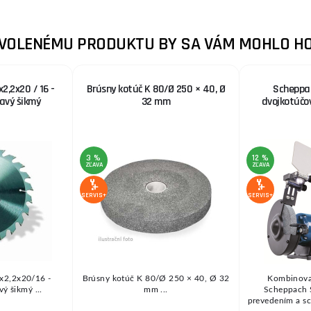
ZVOLENÉMU PRODUKTU BY SA VÁM MOHLO HO
x2,2x20 / 16 -
Brúsny kotúč K 80/Ø 250 × 40, Ø
Scheppac
avý šikmý
32 mm
dvojkotúčo
3 %
12 %
ZĽAVA
ZĽAVA
SERVIS+
SERVIS+
0x2,2x20/16 -
Brúsny kotúč K 80/Ø 250 × 40, Ø 32
Kombinova
ý šikmý ...
mm ...
Scheppach 
prevedením a s