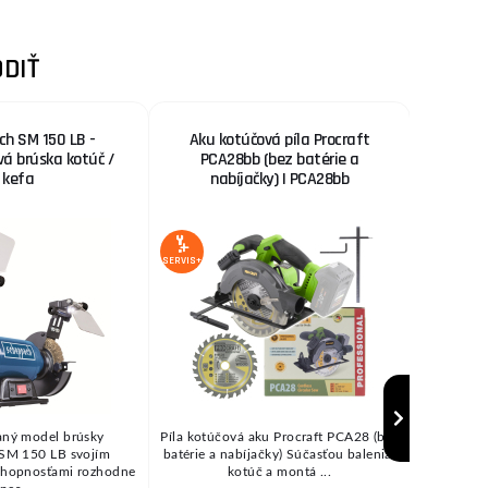
DIŤ
h SM 150 LB -
Aku kotúčová píla Procraft
Stoln
vá brúska kotúč /
PCA28bb (bez batérie a
kefa
nabíjačky) | PCA28bb
SERVIS+
SERVIS+
ný model brúsky
Píla kotúčová aku Procraft PCA28 (bez
Malá s
SM 150 LB svojím
batérie a nabíjačky) Súčasťou balenia:
kovoobr
chopnosťami rozhodne
kotúč a montá ...
nabrús