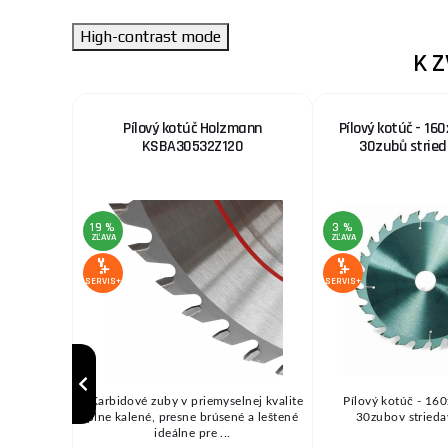
High-contrast mode
K 
 pás
Pílový kotúč Holzmann
Pílový kotúč - 160
KSBA30532Z120
30zubů stried
19 %
3 %
ZĽAVA
ZĽAVA
SERVIS+
SERVIS+
- Karbidové zuby v priemyselnej kvalite
Pílový kotúč - 16
plne kalené, presne brúsené a leštené
30zubov striedav
ideálne pre ...