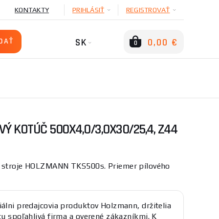
KONTAKTY
PRIHLÁSIŤ
REGISTROVAŤ
SK
0,00 €
0
Ý KOTÚČ 500X4,0/3,0X30/25,4, Z44
e stroje HOLZMANN TKS500s. Priemer pílového
iálni predajcovia produktov Holzmann, držitelia
átu spoľahlivá firma a overené zákazníkmi. K