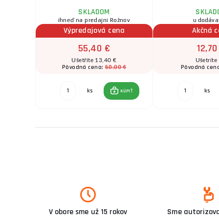
SKLADOM
SKLAD
ožnov
ihneď na predajni Rožnov
u dodáva
na
Výpredajová cena
Akčná 
55,40 €
12,70
Ušetříte 13,40 €
Ušetríte
0 €
68,80 €
Pôvodná cena:
Pôvodná cen
ks
ks
KÚPIŤ
KÚPIŤ
V obore sme už 15 rokov
Sme autorizova