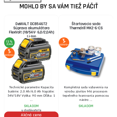
MOHLO BY SA VÁM TIEŽ PÁČIŤ
DeWALT DCB546T2
Štartovacia sada
Súprava akumulátora
Thermdrill MK2-6-CS
FlexVolt (18/54V- 6,0/2,0Ah)
Li-Ion
13 %
ZĽAVA
SERVIS+
SE
SERVIS+
né
Technické parametre Kapacita
Kompletná sada vybavenia na
batérie: 2,0 Ah/6,0 Ah Napätie:
výrobu závitov M6 procesom
.
54V/18V Výška: 90 mm Dĺžka: 1
tepelného tvarovania pomocou
...
nástro ...
SKLADOM
SKLADOM
u dodávateľa
Akčná cena