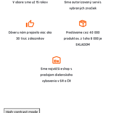
V obore sme už 15 rokov
Sme autorizovaný servis
vybraných značiek
Dôveru nám prejavilo viac ako
Predávame cez 40 000
30 tisíc zákazníkov
produktov, z toho 8 000 je
SKLADOM
Sme najväčší eshop s
predajom dielenského
vybavenia v SR a ČR
High-contrast mode