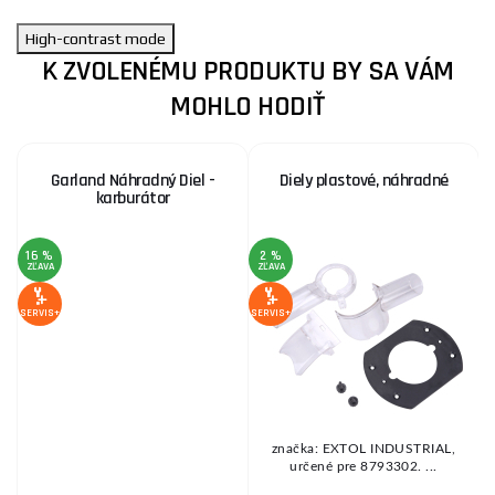
High-contrast mode
K ZVOLENÉMU PRODUKTU BY SA VÁM
MOHLO HODIŤ
Garland Náhradný Diel -
Diely plastové, náhradné
karburátor
16 %
2 %
ZĽAVA
ZĽAVA
SE
SERVIS+
SERVIS+
značka: EXTOL INDUSTRIAL,
určené pre 8793302. ...