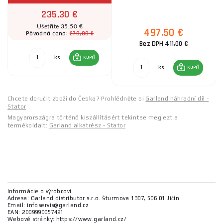
235,30 €
Ušetříte 35,50 €
497,50 €
270,80 €
Pôvodná cena:
Bez DPH 411,00 €
ks
KÚPIŤ
ks
KÚPIŤ
Chcete doručit zboží do Česka? Prohlédněte si
Garland náhradní díl -
Stator
Magyarországra történő kiszállításért tekintse meg ezt a
termékoldalt:
Garland alkatrész - Stator
Informácie o výrobcovi
Adresa: Garland distributor s.r.o. Šturmova 1307, 506 01 Jičín
Email: infoservis@garland.cz
EAN: 2009990057421
Webové stránky: https://www.garland.cz/