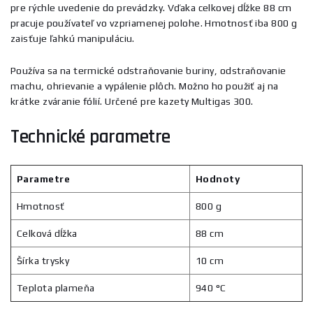
pre rýchle uvedenie do prevádzky. Vďaka celkovej dĺžke 88 cm
pracuje používateľ vo vzpriamenej polohe. Hmotnosť iba 800 g
zaisťuje ľahkú manipuláciu.
Používa sa na termické odstraňovanie buriny, odstraňovanie
machu, ohrievanie a vypálenie plôch. Možno ho použiť aj na
krátke zváranie fólií. Určené pre kazety Multigas 300.
Technické parametre
Parametre
Hodnoty
Hmotnosť
800 g
Celková dĺžka
88 cm
Šírka trysky
10 cm
Teplota plameňa
940 °C