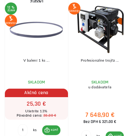
zubov)
12 %
1
ZĽAVA
Z
SERVIS+
SERVIS+
SE
V balení 1 ks ...
Profesionálne trojfá ...
SKLADOM
SKLADOM
u dodávateľa
Akčná cena
25,30 €
Ušetríte 13%
7 648,90 €
28,80 €
Pôvodná cena:
Bez DPH 6 321,00 €
ks
KÚPIŤ