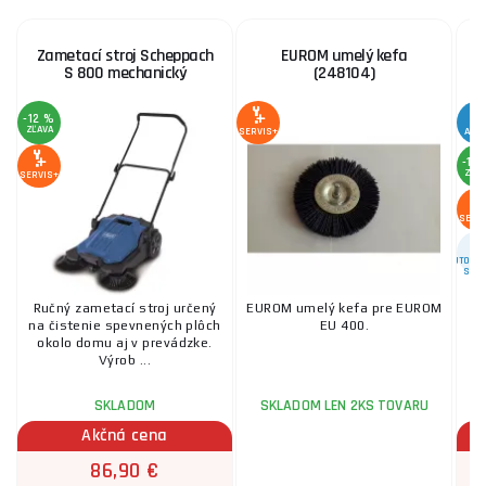
Zametací stroj Scheppach
EUROM umelý kefa
S 800 mechanický
(248104)
k
-12 %
ZĽAVA
SERVIS+
AKC
-10
ZĽA
SERVIS+
SERV
AUTORIZ
SERV
Ručný zametací stroj určený
EUROM umelý kefa pre EUROM
na čistenie spevnených plôch
EU 400.
okolo domu aj v prevádzke.
Výrob ...
SKLADOM
SKLADOM LEN 2KS TOVARU
Akčná cena
86,90 €