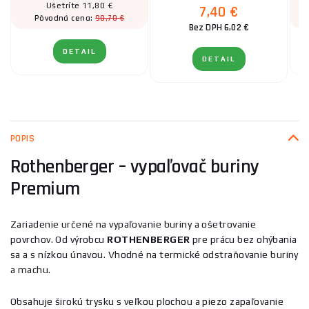
Ušetríte 11,80 €
7,40 €
98,70 €
Pôvodná cena:
Bez DPH 6,02 €
DETAIL
DETAIL
POPIS
Rothenberger – vypaľovač buriny
Premium
Zariadenie určené na vypaľovanie buriny a ošetrovanie
povrchov. Od výrobcu
ROTHENBERGER
pre prácu bez ohýbania
sa a s nízkou únavou. Vhodné na termické odstraňovanie buriny
a machu.
Obsahuje širokú trysku s veľkou plochou a piezo zapaľovanie