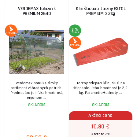
VERDEMAX fóliovník
Klin štiepací torzný EXTOL
PREMIUM 2640
PREMIUM, 2,2kg
3 %
ZĽAVA
Z
SERVIS+
SERVIS+
SE
ý
Verdemax ponúka široký
Torzný štiepací klin, slúži na
sortiment záhradných potrieb.
štiepanie. Jeho hmotnosť je 2,2
e
Prednosťou je nízka hmotnosť,
kg. ParametreHodnoty ...
ergonom ...
SKLADOM
SKLADOM
Akčná cena
10,80 €
Ušetríte 3%