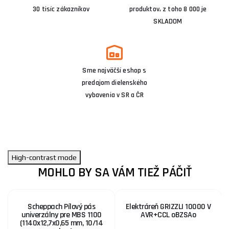
30 tisíc zákazníkov
produktov, z toho 8 000 je
SKLADOM
Sme najväčší eshop s
predajom dielenského
vybavenia v SR a ČR
High-contrast mode
MOHLO BY SA VÁM TIEŽ PÁČIŤ
Scheppach Pílový pás
Elektráreň GRIZZLI 10000 V
univerzálny pre MBS 1100
AVR+CCL oBZSAo
(1140x12,7x0,65 mm, 10/14