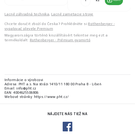
ks
KÚPIŤ
Lacné záhradná technika
,
Lacné zametacie stroje
Chcete doručit zboží do Česka? Prohlédněte si
Rothenberger -
vypalovač plevele Premium
Magyarországra történő kiszállításért tekintse meg ezt a
termékoldalt:
Rothenberger - Prémium gyomirtó
Informácie o výrobcovi
Adresa: PHT a.s. Na stráži 1410/11 180 00 Praha 8 - Libeň
Email: info@pht.cz
EAN: 4004625506806
Webové stránky: https://www.pht.cz/
NÁJDETE NÁS TIEŽ NA