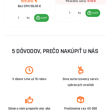
69,60 €
11,10 €
Pôvodná cena:
Bez DPH 58,00 €
ks
KÚPIŤ
ks
KÚPIŤ
5 DÔVODOV, PREČO NAKÚPIŤ U NÁS
V obore sme už 15 rokov
Sme autorizovaný servis
vybraných značiek
Dôveru nám prejavilo viac ako
Predávame cez 40 000