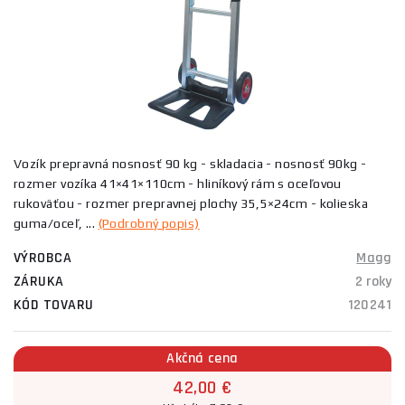
Vozík prepravná nosnosť 90 kg - skladacia - nosnosť 90kg -
rozmer vozíka 41×41×110cm - hliníkový rám s oceľovou
rukoväťou - rozmer prepravnej plochy 35,5×24cm - kolieska
guma/oceľ, ...
(Podrobný popis)
VÝROBCA
Magg
ZÁRUKA
2 roky
KÓD TOVARU
120241
Akčná cena
42,00 €