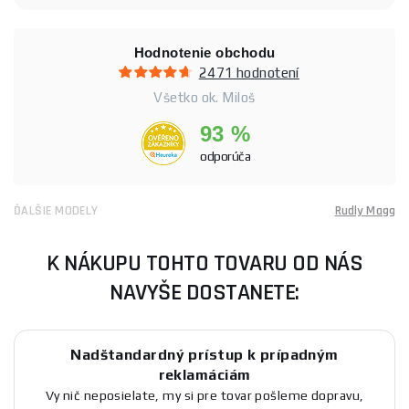
Hodnotenie obchodu
2471 hodnotení
Všetko ok. Miloš
93 %
odporúča
ĎALŠIE MODELY
Rudly Magg
K NÁKUPU TOHTO TOVARU OD NÁS
NAVYŠE DOSTANETE:
Nadštandardný prístup k prípadným
reklamáciám
Vy nič neposielate, my si pre tovar pošleme dopravu,