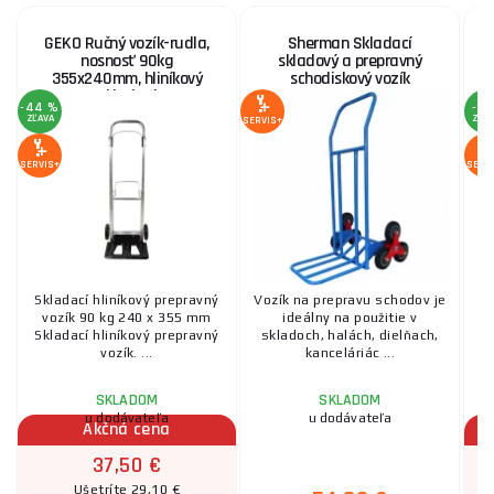
GEKO Ručný vozík-rudla,
Sherman Skladací
nosnosť 90kg
skladový a prepravný
355x240mm, hliníkový
schodiskový vozík
skladací
-44 %
-3 
ZĽAVA
ZĽA
SERVIS+
SERVIS+
SERV
Skladací hliníkový prepravný
Vozík na prepravu schodov je
S
vozík 90 kg 240 x 355 mm
ideálny na použitie v
Skladací hliníkový prepravný
skladoch, halách, dielňach,
k
vozík. ...
kanceláriác ...
SKLADOM
SKLADOM
u dodávateľa
u dodávateľa
Akčná cena
37,50 €
Ušetríte 29,10 €