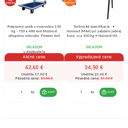
DARČEK
SERVIS+
SE
Prepravný vozík s nosnosťou 150
Technické špecifikácie : •
kg - 730 x 480 mm Možnosť
Nosnosť (MAX) pri zaťažení jednej
..
sklopenia rukoväte. Priemer koli
kozy: cca 100 kg • Nosnosť (M ...
...
SKLADOM
SKLADOM
u dodávateľa
Akčná cena
Výpredajová cena
42,60 €
34,90 €
Ušetříte 17,00 €
Ušetříte 22,40 €
59,60 €
57,30 €
Pôvodná cena:
Pôvodná cena:
ks
ks
KÚPIŤ
KÚPIŤ