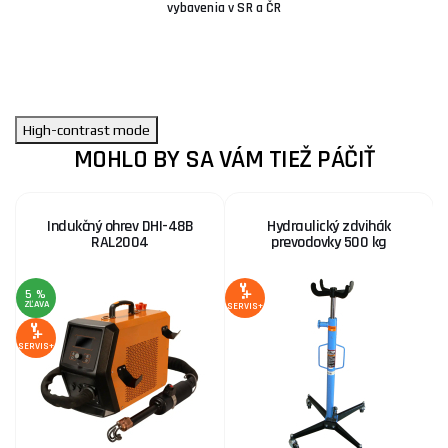
vybavenia v SR a ČR
High-contrast mode
MOHLO BY SA VÁM TIEŽ PÁČIŤ
Indukčný ohrev DHI-48B
Hydraulický zdvihák
RAL2004
prevodovky 500 kg
5 %
6
ZĽAVA
Z
SERVIS+
SERVIS+
SE