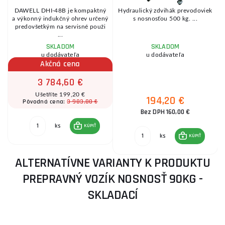
DAWELL DHI-48B je kompaktný
Hydraulický zdvihák prevodoviek
a výkonný indukčný ohrev určený
s nosnosťou 500 kg. ...
predovšetkým na servisné použi
...
SKLADOM
SKLADOM
u dodávateľa
u dodávateľa
Akčná cena
3 784,60 €
Ušetříte 199,20 €
194,20 €
3 983,80 €
Pôvodná cena:
Bez DPH 160,00 €
ks
KÚPIŤ
ks
KÚPIŤ
ALTERNATÍVNE VARIANTY K PRODUKTU
PREPRAVNÝ VOZÍK NOSNOSŤ 90KG -
SKLADACÍ