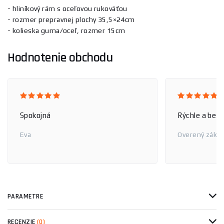
- hliníkový rám s oceľovou rukoväťou
- rozmer prepravnej plochy 35,5×24cm
- kolieska guma/oceľ, rozmer 15cm
Hodnotenie obchodu
Spokojná
Rýchle a bez
Eva
Overený zákaz
PARAMETRE
RECENZIE
(0)