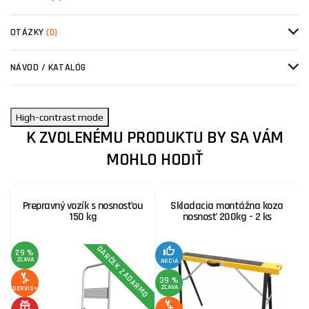
OTÁZKY
(0)
NÁVOD / KATALÓG
High-contrast mode
K ZVOLENÉMU PRODUKTU BY SA VÁM
MOHLO HODIŤ
Prepravný vozík s nosnosťou
Skladacia montážna koza
150 kg
nosnosť 200kg - 2 ks
DARČEK ZADARMO
29 %
ZĽAVA
AKCIA
A
39 %
2
ZĽAVA
Z
SERVIS+