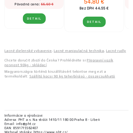
54,80 €
66,60 €
Pôvodná cena:
Bez DPH 44,55 €
DETAIL
DETAIL
Lacné dielenské vybavenie
,
Lacné manipulačná technika
,
Lacné rudly
Chcete doručit zboží do Česka? Prohlédněte si
Přepravní vozík
nosnost 90kg - skládací
Magyarországra történő kiszállításért tekintse meg ezt a
termékoldalt:
Szállító kocsi 90 kg teherbírású - összecsukható
Informácie o výrobcovi
Adresa: PHT a.s. Na stráži 1410/11 180 00 Praha 8 - Libeň
Email: info@pht.cz
EAN: 8591715582407
Webové stránky: https://www.pht.cz/