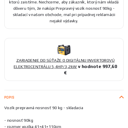
ktorú zaistíme. Nechceme, aby zákazník, ktorý nám vkladá
dôveru tým, že nakúpi Prepravný vozík nosnosť 90kg -
skladací v našom obchode, mal pri prípadnej reklamácii
nejaké výdavky.
ZARIADENIE DO SÚŤAŽE O DIGITÁLNU INVERTOROVÚ
v hodnote 997,60
ELEKTROCENTRÁLU 5,4HP/3,2kW
€
POPIS
Vozík prepravná nosnosť 90 kg - skladacia
- nosnosť 90kg
- rozmer vozíka 41×41×110cm