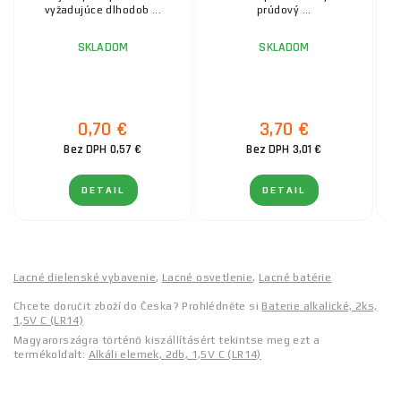
vyžadujúce dlhodob ...
prúdový ...
SKLADOM
SKLADOM
0,70 €
3,70 €
Bez DPH 0,57 €
Bez DPH 3,01 €
DETAIL
DETAIL
Lacné dielenské vybavenie
,
Lacné osvetlenie
,
Lacné batérie
Chcete doručit zboží do Česka? Prohlédněte si
Baterie alkalické, 2ks,
1,5V C (LR14)
Magyarországra történő kiszállításért tekintse meg ezt a
termékoldalt:
Alkáli elemek, 2db, 1,5V C (LR14)