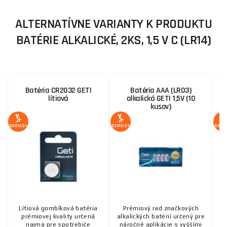
ALTERNATÍVNE VARIANTY K PRODUKTU
BATÉRIE ALKALICKÉ, 2KS, 1,5 V C (LR14)
Batéria CR2032 GETI
Batéria AAA (LR03)
lítiová
alkalická GETI 1,5V (10
kusov)
SERVIS+
SERVIS+
SERV
Lítiová gombíková batéria
Prémiový rad značkových
Š
prémiovej kvality určená
alkalických batérií určený pre
najmä pre spotrebiče
náročné aplikácie s vyššími