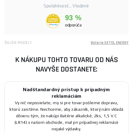
Spoľahlivosť... Vladimír
93 %
odporúča
ĎALŠIE MODELY
Batérie EXTOL ENERGY
K NÁKUPU TOHTO TOVARU OD NÁS
NAVYŠE DOSTANETE:
Nadštandardný prístup k prípadným
reklamáciám
Vy nič neposielate, my si pre tovar pošleme dopravu,
ktorú zaistíme. Nechceme, aby zákazník, ktorý nám vkladá
dôveru tým, že nakúpi Batérie alkalické, 2ks, 1,5 V C
(LR14) v našom obchode, mal pri prípadnej reklamácii
nejaké výdavky.