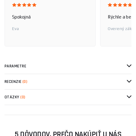
Spokojná
Rýchle a bez
Eva
Overený zákaz
PARAMETRE
RECENZIE
(0)
OTÁZKY
(0)
5 DÔVODOV, PREČO NAKÚPIŤ U NÁS