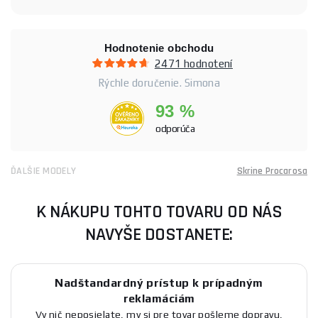
Hodnotenie obchodu
2471 hodnotení
Rýchle doručenie. Simona
93 %
odporúča
ĎALŠIE MODELY
Skrine Procarosa
K NÁKUPU TOHTO TOVARU OD NÁS
NAVYŠE DOSTANETE:
Nadštandardný prístup k prípadným
reklamáciám
Vy nič neposielate, my si pre tovar pošleme dopravu,