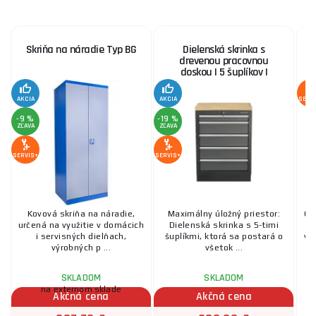
Skriňa na náradie Typ BG
Dielenská skrinka s
drevenou pracovnou
doskou | 5 šuplíkov |
680x465x950 mm
Matabro SET-CA01060
AKCIA
AKCIA
SERV
-9 %
-19 %
ZĽAVA
ZĽAVA
SERVIS+
SERVIS+
Kovová skriňa na náradie,
Maximálny úložný priestor:
Ce
určená na využitie v domácich
Dielenská skrinka s 5-timi
i servisných dielňach,
šuplíkmi, ktorá sa postará o
vy
výrobných p ...
všetok ...
SKLADOM
SKLADOM
na externom sklade
Akčná cena
Akčná cena