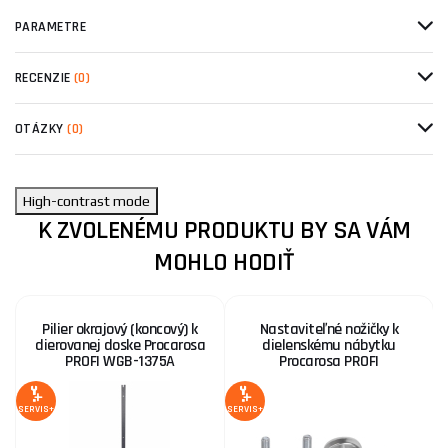
PARAMETRE
RECENZIE
(0)
OTÁZKY
(0)
High-contrast mode
K ZVOLENÉMU PRODUKTU BY SA VÁM
MOHLO HODIŤ
Pilier okrajový (koncový) k
Nastaviteľné nožičky k
dierovanej doske Procarosa
dielenskému nábytku
PROFI WGB-1375A
Procarosa PROFI
SERVIS+
SERVIS+
SE