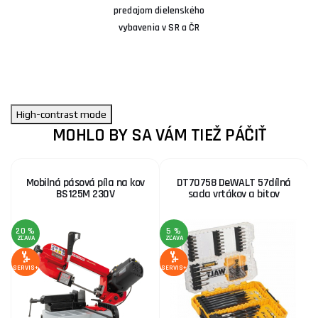
predajom dielenského
vybavenia v SR a ČR
High-contrast mode
MOHLO BY SA VÁM TIEŽ PÁČIŤ
Mobilná pásová píla na kov
DT70758 DeWALT 57dílná
BS125M 230V
sada vrtákov a bitov
20 %
5 %
ZĽAVA
ZĽAVA
Z
SERVIS+
SERVIS+
SE