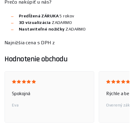
Prečo nakúpiť u nás?
Predĺžená ZÁRUKA
5 rokov
3D
vizualizácia
ZADARMO
Nastaviteľné nožičky
ZADARMO
Najnižšia cena s DPH z
Hodnotenie obchodu
Spokojná
Rýchle a bez
Eva
Overený zákaz