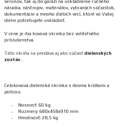
servisov, tak aj do garáží na uskladnenie ručného
náradia, nástrojov, materiálov, vybraných súčiastok,
dokumentácie a mnoho ďalších vecí, ktoré vo Vašej
dielni potrebujete uskladniť.
V cene je iba kovová skrinka bez voliteľného
príslušenstva.
Táto skriňa sa predáva aj ako súčasť
dielenských
zostáv
.
Celokovová dielenská skrinka s dvoma krídlami a
policou.
Nosnosť: 60 kg
Rozmery: 680x458x910 mm
Hmotnosť: 28,5 kg