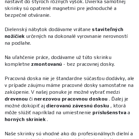
nastaviť do štyroch rôznych výšok. Dvierka samotnej
skrinky sú opatrené magnetmi pre jednoduché a
bezpečné otváranie.
Dielenský nábytok dodávame vrátane
staviteľných
nožičiek
určených na dokonalé vyrovnanie nerovností
na podlahe.
Na uľahčenie práce, dodávame už túto skrinku
kompletne
zmontovanú
- bez pracovnej dosky.
Pracovná doska nie je štandardne súčasťou dodávky, ale
v prípade záujmu máme pracovné dosky samostatne na
zakúpenie. V našej ponuke je možné vybrať medzi
drevenou
či
nerezovou pracovnou doskou
. Ďalej je
možné dokúpiť aj
dierovanú závesnú dosku
, ktorá
môže slúžiť napríklad na umiestnenie
príslušenstva
a
horných skriniek
.
Naše skrinky sú vhodné ako do profesionálnych dielní a