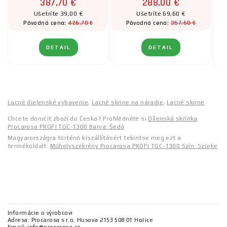
387,70 €
288,00 €
Ušetríte 39,00 €
Ušetríte 69,60 €
426,70 €
357,60 €
Pôvodná cena:
Pôvodná cena:
DETAIL
DETAIL
Lacné dielenské vybavenie
,
Lacné skrine na náradie
,
Lacné skrine
Chcete doručit zboží do Česka? Prohlédněte si
Dílenská skříňka
Procarosa PROFI TGC-1300 Barva: Šedá
Magyarországra történő kiszállításért tekintse meg ezt a
termékoldalt:
Műhelyszekrény Procarosa PROFI TGC-1300 Szín: Szürke
Informácie o výrobcovi
Adresa: Procarosa s.r.o. Husova 2153 508 01 Hořice