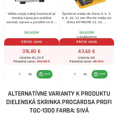
Vďaka svojej nízkej hmotnosti je
Špirálové vrtáky do dreva 3, 4, 5,
vhodná najmä pre mobilné
6, 8, 10, 12 mm Ploché vrtáky do
montáž, opravy a použitie na st ...
dreva EXTREME 12, 14, ...
SKLADOM
SKLADOM
u dodávateľa
Akčná cena
Akčná cena
316,80 €
43,60 €
Ušetříte 81,20 €
Ušetríte 6%
398,00 €
46,10 €
Pôvodná cena:
Pôvodná cena:
ks
ks
KÚPIŤ
KÚPIŤ
ALTERNATÍVNE VARIANTY K PRODUKTU
DIELENSKÁ SKRINKA PROCAROSA PROFI
TGC-1300 FARBA: SIVÁ