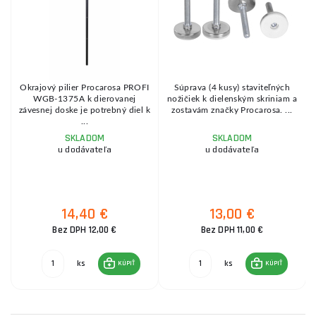
Okrajový pilier Procarosa PROFI
Súprava (4 kusy) staviteľných
WGB-1375A k dierovanej
nožičiek k dielenským skriniam a
závesnej doske je potrebný diel k
zostavám značky Procarosa. ...
...
SKLADOM
SKLADOM
u dodávateľa
u dodávateľa
14,40 €
13,00 €
Bez DPH 12,00 €
Bez DPH 11,00 €
ks
ks
KÚPIŤ
KÚPIŤ