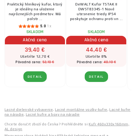
Praktický hliníkový kufor, ktorý
DeWALT Kufor TSTAK II
G
je ideálny na uloženie
DWST83345-1 Nové
pr
najrôznejších predmetov. Má
utesnenie triedy IP54
o 
polstr ...
poskytuje ochranu proti vn ...
5.0
1x
SKLADOM
SKLADOM
Akčná cena
Akčná cena
39,40 €
44,40 €
Ušetríte 12,70 €
Ušetríte 8%
52,10 €
48,10 €
Pôvodná cena:
Pôvodná cena:
DETAIL
DETAIL
Lacné dielenské vybavenie
,
Lacné montážne vozíky-kufre
,
Lacné kufre
na náradie
,
Lacné kufre a boxy na náradie
Chcete doručit zboží do Česka? Prohlédněte si
Kufr 460x330x160mm,
AL design
Magyarországra történő kiszállításért tekintse meg ezt a