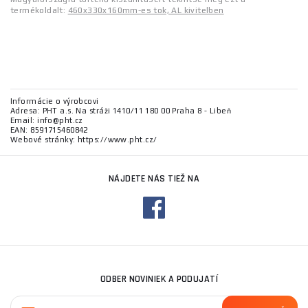
termékoldalt:
460x330x160mm-es tok, AL kivitelben
Informácie o výrobcovi
Adresa: PHT a.s. Na stráži 1410/11 180 00 Praha 8 - Libeň
Email: info@pht.cz
EAN: 8591715460842
Webové stránky: https://www.pht.cz/
NÁJDETE NÁS TIEŽ NA
ODBER NOVINIEK A PODUJATÍ