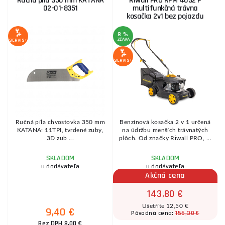
Ručná píla 350 mm KATANA
Riwall PRO RPM 4032 P
02-01-8351
multifunkčná trávna
kosačka 2v1 bez pojazdu
8 %
ZĽAVA
SERVIS+
SE
SERVIS+
Ručná píla chvostovka 350 mm
Benzínová kosačka 2 v 1 určená
e
KATANA: 11TPI, tvrdené zuby,
na údržbu menších trávnatých
3D zub ...
plôch. Od značky Riwall PRO, ...
SKLADOM
SKLADOM
u dodávateľa
u dodávateľa
Akčná cena
143,80 €
Ušetříte 12,50 €
9,40 €
156,30 €
Pôvodná cena:
Bez DPH 8,00 €