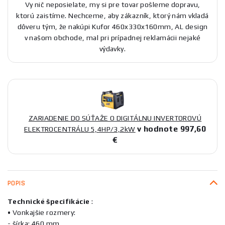
Vy nič neposielate, my si pre tovar pošleme dopravu,
ktorú zaistíme. Nechceme, aby zákazník, ktorý nám vkladá
dôveru tým, že nakúpi Kufor 460x330x160mm, AL design
v našom obchode, mal pri prípadnej reklamácii nejaké
výdavky.
ZARIADENIE DO SÚŤAŽE O DIGITÁLNU INVERTOROVÚ
v hodnote 997,60
ELEKTROCENTRÁLU 5,4HP/3,2kW
€
POPIS
Technické špecifikácie
:
• Vonkajšie rozmery:
- šírka: 460 mm