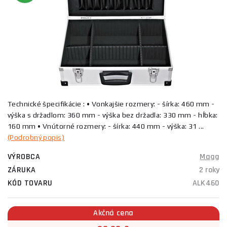
Technické špecifikácie : • Vonkajšie rozmery: - šírka: 460 mm -
výška s držadlom: 360 mm - výška bez držadla: 330 mm - hĺbka:
160 mm • Vnútorné rozmery: - šírka: 440 mm - výška: 31 ...
(Podrobný popis)
VÝROBCA
Magg
ZÁRUKA
2 roky
KÓD TOVARU
ALK460
Akčná cena