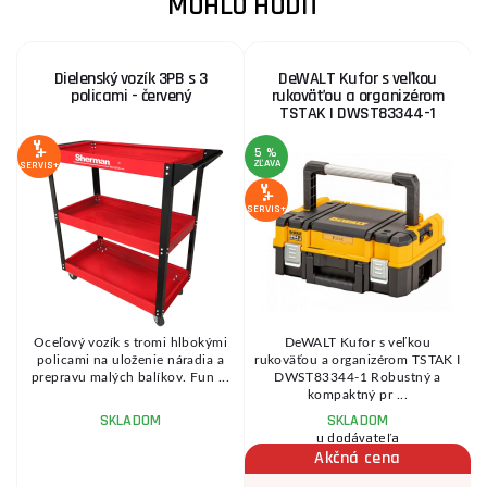
MOHLO HODIŤ
Dielenský vozík 3PB s 3
DeWALT Kufor s veľkou
policami - červený
rukoväťou a organizérom
TSTAK I DWST83344-1
5 %
1
ZĽAVA
Z
SERVIS+
SERVIS+
SE
Oceľový vozík s tromi hlbokými
DeWALT Kufor s veľkou
policami na uloženie náradia a
rukoväťou a organizérom TSTAK I
..
prepravu malých balíkov. Fun ...
DWST83344-1 Robustný a
kompaktný pr ...
SKLADOM
SKLADOM
u dodávateľa
Akčná cena