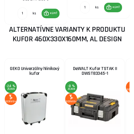
ks
KÚPIŤ
ks
KÚPIŤ
ALTERNATÍVNE VARIANTY K PRODUKTU
KUFOR 460X330X160MM, AL DESIGN
GEKO Univerzálny hliníkový
DeWALT Kufor TSTAK II
H
kufor
DWST83345-1
-24 %
-8 %
ZĽAVA
ZĽAVA
SERV
SERVIS+
SERVIS+