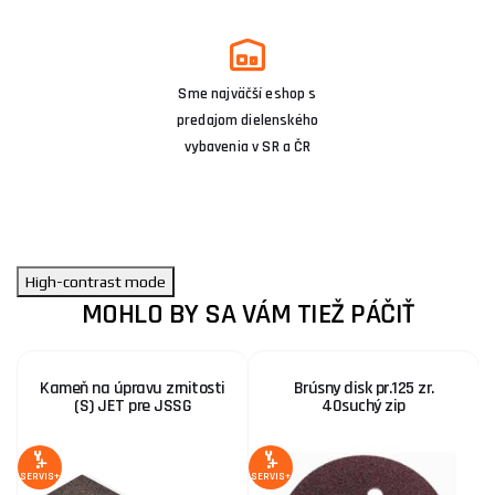
Sme najväčší eshop s
predajom dielenského
vybavenia v SR a ČR
High-contrast mode
MOHLO BY SA VÁM TIEŽ PÁČIŤ
Kameň na úpravu zrnitosti
Brúsny disk pr.125 zr.
(S) JET pre JSSG
40suchý zip
SERVIS+
SERVIS+
SE