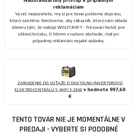
Nadštandardný prístup k prípadným
reklamáciám
Vy nič neposielate, my si pre tovar pošleme dopravu,
ktorú zaistíme. Nechceme, aby zákazník, ktorý nám vkladá
dôveru tým, že nakúpi WOLFCRAFT - frézovací kotúč pre
uhlovú brúsku, O 50mm v našom obchode, mal pri
prípadnej reklamácii nejaké výdavky.
ZARIADENIE DO SÚŤAŽE O DIGITÁLNU INVERTOROVÚ
v hodnote 997,60
ELEKTROCENTRÁLU 5,4HP/3,2kW
€
TENTO TOVAR NIE JE MOMENTÁLNE V
PREDAJI - VYBERTE SI PODOBNÉ