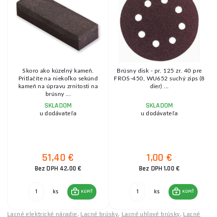
Skoro ako kúzelný kameň.
Brúsny disk - pr. 125 zr. 40 pre
Pritlačíte na niekoľko sekúnd
FROS-450, WU652 suchý zips (8
kameň na úpravu zrnitosti na
dier) ...
brúsny ...
SKLADOM
SKLADOM
u dodávateľa
u dodávateľa
51,40 €
1,00 €
Bez DPH 42,00 €
Bez DPH 1,00 €
ks
ks
KÚPIŤ
KÚPIŤ
Lacné elektrické náradie
,
Lacné brúsky
,
Lacné uhlové brúsky
,
Lacné