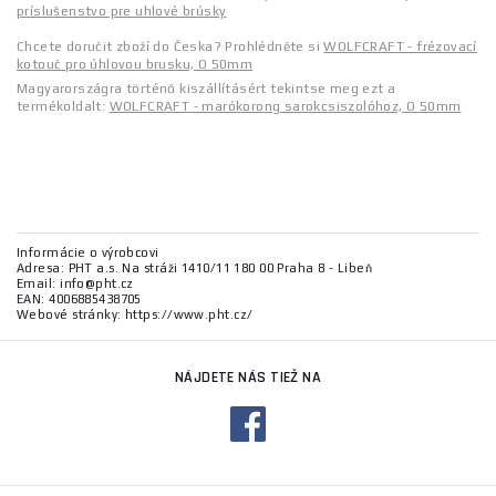
príslušenstvo pre uhlové brúsky
Chcete doručit zboží do Česka? Prohlédněte si
WOLFCRAFT - frézovací
kotouč pro úhlovou brusku, O 50mm
Magyarországra történő kiszállításért tekintse meg ezt a
termékoldalt:
WOLFCRAFT - marókorong sarokcsiszolóhoz, O 50mm
Informácie o výrobcovi
Adresa: PHT a.s. Na stráži 1410/11 180 00 Praha 8 - Libeň
Email: info@pht.cz
EAN: 4006885438705
Webové stránky: https://www.pht.cz/
NÁJDETE NÁS TIEŽ NA