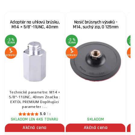
Adaptér na uhlovú brúsku,
Nosič brúsnych výseků -
M14 × 5/8"-11UNC, 40mm
M14, suchý zip, O 125mm
u
-3 %
-3 %
-36
ZĽAVA
ZĽAVA
ZĽA
SERVIS+
SERVIS+
SERV
Technické parametre: M14 ×
St
5/8"-11UNC, 40mm Značka :
b
EXTOL PREMIUM Doplňujúci
parameter : ...
5.0
1x
SKLADOM LEN 4KS TOVARU
SKLADOM
Akčná cena
Akčná cena