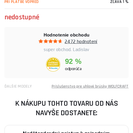
PRI PLATBE VOPRED
ZĽAVA 1 %
nedostupné
Hodnotenie obchodu
2472 hodnotení
super obchod. Ladislav
92 %
odporúča
ĎALŠIE MODELY
Príslušenstvo pre uhlové brúsky WOLFCRAFT
K NÁKUPU TOHTO TOVARU OD NÁS
NAVYŠE DOSTANETE: