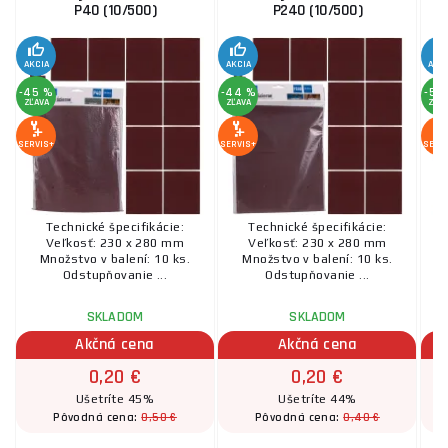
P40 (10/500)
P240 (10/500)
AKCIA
AKCIA
AKC
-45 %
-44 %
-50
ZĽAVA
ZĽAVA
ZĽA
SERVIS+
SERVIS+
SERV
Technické špecifikácie:
Technické špecifikácie:
Veľkosť: 230 x 280 mm
Veľkosť: 230 x 280 mm
Množstvo v balení: 10 ks.
Množstvo v balení: 10 ks.
Odstupňovanie ...
Odstupňovanie ...
SKLADOM
SKLADOM
Akčná cena
Akčná cena
0,20 €
0,20 €
Ušetríte 45%
Ušetríte 44%
0,50 €
0,40 €
Pôvodná cena:
Pôvodná cena: