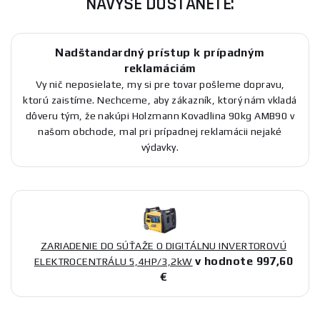
NAVYŠE DOSTANETE:
Nadštandardný prístup k prípadným
reklamáciám
Vy nič neposielate, my si pre tovar pošleme dopravu,
ktorú zaistíme. Nechceme, aby zákazník, ktorý nám vkladá
dôveru tým, že nakúpi Holzmann Kovadlina 90kg AMB90 v
našom obchode, mal pri prípadnej reklamácii nejaké
výdavky.
ZARIADENIE DO SÚŤAŽE O DIGITÁLNU INVERTOROVÚ
v hodnote 997,60
ELEKTROCENTRÁLU 5,4HP/3,2kW
€