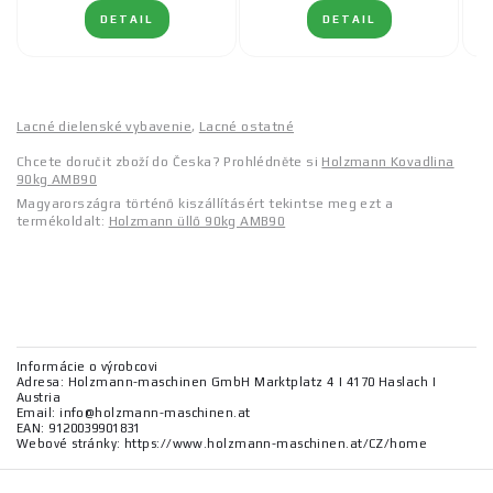
DETAIL
DETAIL
Lacné dielenské vybavenie
,
Lacné ostatné
Chcete doručit zboží do Česka? Prohlédněte si
Holzmann Kovadlina
90kg AMB90
Magyarországra történő kiszállításért tekintse meg ezt a
termékoldalt:
Holzmann üllő 90kg AMB90
Informácie o výrobcovi
Adresa: Holzmann-maschinen GmbH Marktplatz 4 | 4170 Haslach |
Austria
Email: info@holzmann-maschinen.at
EAN: 9120039901831
Webové stránky: https://www.holzmann-maschinen.at/CZ/home