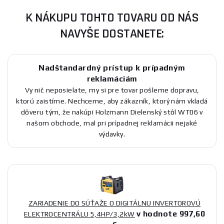
K NÁKUPU TOHTO TOVARU OD NÁS
NAVYŠE DOSTANETE:
Nadštandardný prístup k prípadným
reklamáciám
Vy nič neposielate, my si pre tovar pošleme dopravu,
ktorú zaistíme. Nechceme, aby zákazník, ktorý nám vkladá
dôveru tým, že nakúpi Holzmann Dielenský stôl WT06 v
našom obchode, mal pri prípadnej reklamácii nejaké
výdavky.
ZARIADENIE DO SÚŤAŽE O DIGITÁLNU INVERTOROVÚ
v hodnote 997,60
ELEKTROCENTRÁLU 5,4HP/3,2kW