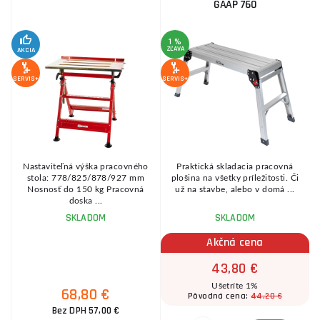
GAAP 760
1 %
ZĽAVA
Z
AKCIA
SERVIS+
SERVIS+
SE
Nastaviteľná výška pracovného
Praktická skladacia pracovná
stola: 778/825/878/927 mm
plošina na všetky príležitosti. Či
Nosnosť do 150 kg Pracovná
už na stavbe, alebo v domá ...
doska ...
SKLADOM
SKLADOM
Akčná cena
43,80 €
Ušetríte 1%
68,80 €
44,20 €
Pôvodná cena:
Bez DPH 57,00 €