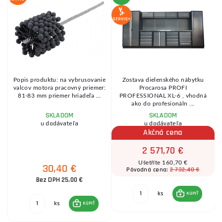
SERVIS+
SE
Popis produktu: na vybrusovanie
Zostava dielenského nábytku
valcov motora pracovný priemer:
Procarosa PROFI
81-83 mm priemer hriadeľa ...
PROFESSIONAL XL-6 , vhodná
ako do profesionáln ...
SKLADOM
SKLADOM
u dodávateľa
u dodávateľa
Akčná cena
2 571,70 €
Ušetříte 160,70 €
30,40 €
2 732,40 €
Pôvodná cena:
Bez DPH 25,00 €
ks
KÚPIŤ
ks
KÚPIŤ