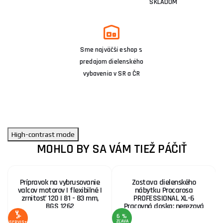
SKLADOM
Sme najväčší eshop s
predajom dielenského
vybavenia v SR a ČR
High-contrast mode
MOHLO BY SA VÁM TIEŽ PÁČIŤ
Prípravok na vybrusovanie
Zostava dielenského
valcov motorov | flexibilné |
nábytku Procarosa
zrnitosť 120 | 81 - 83 mm,
PROFESSIONAL XL-6
BGS 1262
Pracovná doska: nerezová
6 %
6
ZĽAVA
Z
SERVIS+