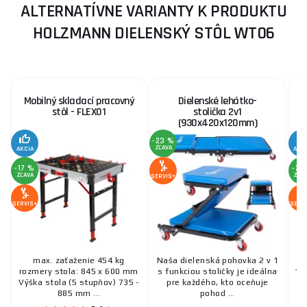
ALTERNATÍVNE VARIANTY K PRODUKTU
HOLZMANN DIELENSKÝ STÔL WT06
Mobilný skladací pracovný
Dielenské lehátko-
stôl - FLEX01
stolička 2v1
(930x420x120mm)
-23 %
ZĽAVA
AKCIA
AKC
-17 %
-21
ZĽAVA
ZĽA
SERVIS+
SERVIS+
SERV
max. zaťaženie 454 kg
Naša dielenská pohovka 2 v 1
rozmery stola: 845 x 600 mm
s funkciou stoličky je ideálna
10
Výška stola (5 stupňov) 735 -
pre každého, kto oceňuje
885 mm ...
pohod ...