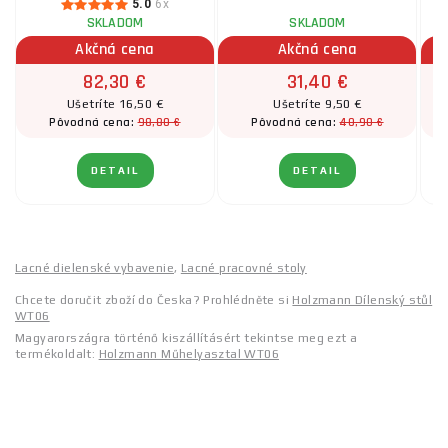
5.0
6x
SKLADOM
SKLADOM
Akčná cena
Akčná cena
82,30 €
31,40 €
Ušetríte 16,50 €
Ušetríte 9,50 €
98,80 €
40,90 €
Pôvodná cena:
Pôvodná cena:
DETAIL
DETAIL
Lacné dielenské vybavenie
,
Lacné pracovné stoly
Chcete doručit zboží do Česka? Prohlédněte si
Holzmann Dílenský stůl
WT06
Magyarországra történő kiszállításért tekintse meg ezt a
termékoldalt:
Holzmann Műhelyasztal WT06