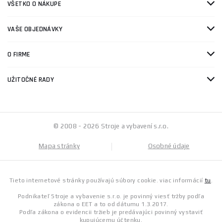
VŠETKO O NÁKUPE
VAŠE OBJEDNÁVKY
O FIRME
UŽITOČNÉ RADY
© 2008 - 2026 Stroje a vybavení s.r.o.
Mapa stránky
Osobné údaje
Tieto internetové stránky používajú súbory cookie. viac informácií
tu
.
Podnikateľ Stroje a vybavenie s.r.o. je povinný viesť tržby podľa
zákona o EET a to od dátumu 1.3.2017.
Podľa zákona o evidencii tržieb je predávajúci povinný vystaviť
kupujúcemu účtenku.