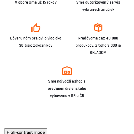
V obore sme už 15 rokov
Sme autorizovaný servis
vybraných značiek
Dôveru nám prejavilo viac ako
Predávame cez 40 000
30 tisíc zákazníkov
produktov, z toho 8 000 je
SKLADOM
Sme najväčší eshop s
predajom dielenského
vybavenia v SR a ČR
High-contrast mode