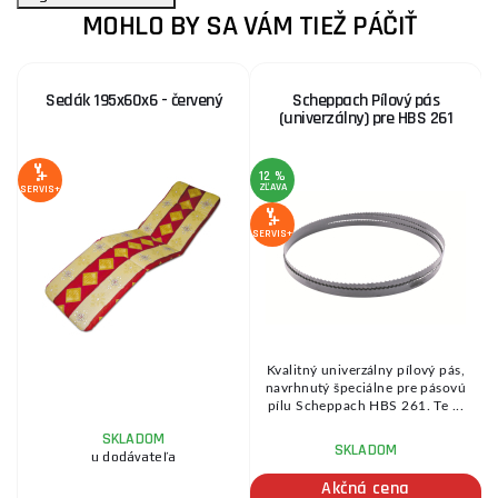
MOHLO BY SA VÁM TIEŽ PÁČIŤ
Sedák 195x60x6 - červený
Scheppach Pílový pás
(univerzálny) pre HBS 261
12 %
1
ZĽAVA
Z
SERVIS+
SERVIS+
SE
al
Kvalitný univerzálny pílový pás,
navrhnutý špeciálne pre pásovú
pílu Scheppach HBS 261. Te ...
SKLADOM
SKLADOM
u dodávateľa
Akčná cena