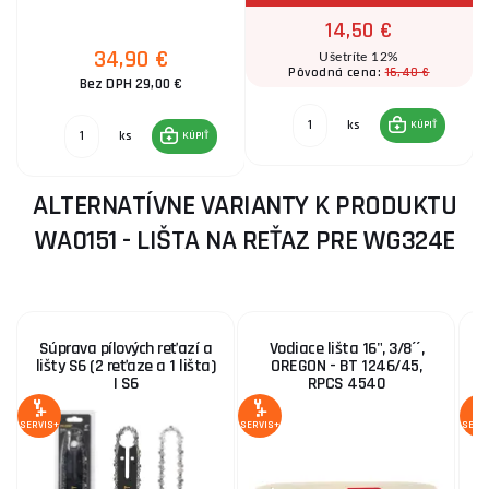
14,50 €
34,90 €
Ušetríte 12%
16,40 €
Pôvodná cena:
Bez DPH 29,00 €
ks
KÚPIŤ
ks
KÚPIŤ
ALTERNATÍVNE VARIANTY K PRODUKTU
WA0151 - LIŠTA NA REŤAZ PRE WG324E
Súprava pílových reťazí a
Vodiace lišta 16", 3/8´´,
lišty S6 (2 reťaze a 1 lišta)
OREGON - BT 1246/45,
| S6
RPCS 4540
SERVIS+
SERVIS+
SERV