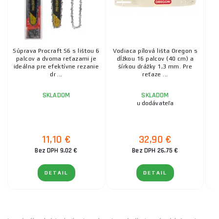
Súprava Procraft S6 s lištou 6
Vodiaca pílová lišta Oregon s
Vo
palcov a dvoma reťazami je
dĺžkou 16 palcov (40 cm) a
d
ideálna pre efektívne rezanie
šírkou drážky 1,3 mm. Pre
dr ...
reťaze ...
SKLADOM
SKLADOM
u dodávateľa
11,10 €
32,90 €
Bez DPH 9,02 €
Bez DPH 26,75 €
DETAIL
DETAIL