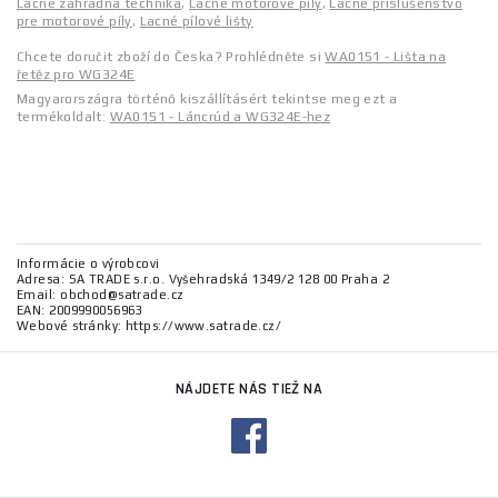
Lacné záhradná technika
,
Lacné motorové píly
,
Lacné príslušenstvo
pre motorové píly
,
Lacné pílové lišty
Chcete doručit zboží do Česka? Prohlédněte si
WA0151 - Lišta na
řetěz pro WG324E
Magyarországra történő kiszállításért tekintse meg ezt a
termékoldalt:
WA0151 - Láncrúd a WG324E-hez
Informácie o výrobcovi
Adresa: SA TRADE s.r.o. Vyšehradská 1349/2 128 00 Praha 2
Email: obchod@satrade.cz
EAN: 2009990056963
Webové stránky: https://www.satrade.cz/
NÁJDETE NÁS TIEŽ NA