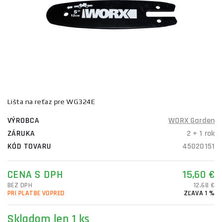
Lišta na reťaz pre WG324E
VÝROBCA
WORX Garden
ZÁRUKA
2 + 1 rok
KÓD TOVARU
45020151
CENA S DPH
15,60 €
BEZ DPH
12,68 €
PRI PLATBE VOPRED
ZĽAVA 1 %
Skladom
len 1 ks