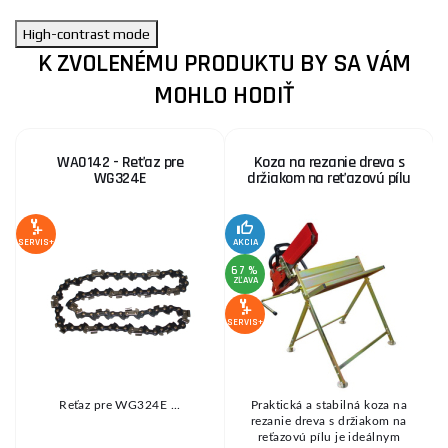
High-contrast mode
K ZVOLENÉMU PRODUKTU BY SA VÁM
MOHLO HODIŤ
WA0142 - Reťaz pre
Koza na rezanie dreva s
WG324E
držiakom na reťazovú pílu
Z
SERVIS+
AKCIA
67 %
ZĽAVA
SE
SERVIS+
K
Reťaz pre WG324E ...
Praktická a stabilná koza na
rezanie dreva s držiakom na
.
reťazovú pílu je ideálnym