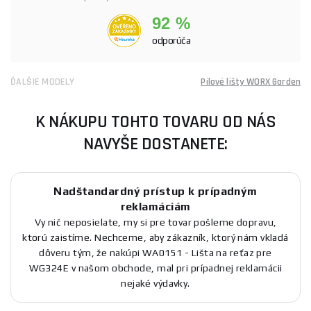
92 %
odporúča
ĎALŠIE MODELY
Pílové lišty WORX Garden
K NÁKUPU TOHTO TOVARU OD NÁS
NAVYŠE DOSTANETE:
Nadštandardný prístup k prípadným
reklamáciám
Vy nič neposielate, my si pre tovar pošleme dopravu,
ktorú zaistíme. Nechceme, aby zákazník, ktorý nám vkladá
dôveru tým, že nakúpi WA0151 - Lišta na reťaz pre
WG324E v našom obchode, mal pri prípadnej reklamácii
nejaké výdavky.