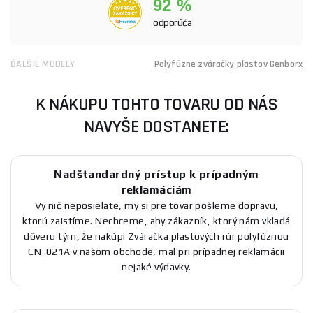
92 %
odporúča
ĎALŠIE MODELY
Polyfúzne zváračky plastov Genborx
K NÁKUPU TOHTO TOVARU OD NÁS
NAVYŠE DOSTANETE:
Nadštandardný prístup k prípadným
reklamáciám
Vy nič neposielate, my si pre tovar pošleme dopravu,
ktorú zaistíme. Nechceme, aby zákazník, ktorý nám vkladá
dôveru tým, že nakúpi Zváračka plastových rúr polyfúznou
CN-021A v našom obchode, mal pri prípadnej reklamácii
nejaké výdavky.