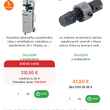
SERVIS+
Pojazdná odsávačka vyjazdeného
na čistenie vnútorných závitov
ť
oleja s priehľadnou nádobkou a
zapaľovacích sviečok v hlave
zásobníkom 30 l. Pripája sa ...
valcov fréza na tesniace sedl ...
SKLADOM
SKLADOM
u dodávateľa
u dodávateľa
Akčná cena
310,50 €
Ušetříte 6,30 €
42,80 €
316,80 €
Pôvodná cena:
Bez DPH 35,00 €
ks
KÚPIŤ
ks
KÚPIŤ