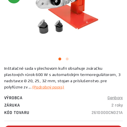
Inštalačné sada v plechovom kufri obsahuje zváračku
plastových rúrok 600 W s automatickým termoregulátorom, 3
nadstavce Ø 20, 25, 32 mm, stojan a príslušenstvo. pre
polyfúzne zv ...
(Podrobný popis)
VÝROBCA
Genborx
ZÁRUKA
2 roky
KÓD TOVARU
2610000CN021A