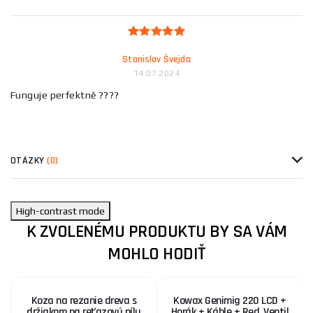
Stanislav Švejda
14.07.2024
Funguje perfektně ????
OTÁZKY
(0)
High-contrast mode
K ZVOLENÉMU PRODUKTU BY SA VÁM
MOHLO HODIŤ
Koza na rezanie dreva s
Kowax Genimig 220 LCD +
držiakom na reťazovú pílu
Horák + Káble + Red. Ventil