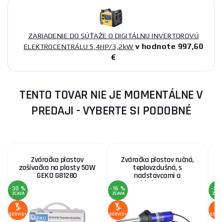
ZARIADENIE DO SÚŤAŽE O DIGITÁLNU INVERTOROVÚ
v hodnote 997,60
ELEKTROCENTRÁLU 5,4HP/3,2kW
€
TENTO TOVAR NIE JE MOMENTÁLNE V
PREDAJI - VYBERTE SI PODOBNÉ
Zváračka plastov
Zváračka plastov ručná,
zošívačka na plasty 50W
teplovzdušná, s
GEKO G81280
nadstavcami a
príslušenstvom
-30 %
-16 %
-21
ZĽAVA
ZĽAVA
ZĽA
SERVIS+
SERVIS+
SERV