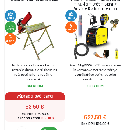
+ Kukla + Drôt + Sprej +
Vozík + Redukcia + plná
Fľaša Co2
AKCIA
AKCIA
SE
67 %
ZĽAVA
SERVIS+
SERVIS+
Praktická a stabilná koza na
GeniMig®220LCD sú moderné
8
rezanie dreva s držiakom na
invertorové zváracie zdroje
reťazovú pílu je ideálnym
ponúkajúce veľmi vysokú
pomocní ...
všestrannosť ...
SKLADOM
SKLADOM
Výpredajová cena
53,50 €
Ušetříte 106,60 €
627,50 €
160,10 €
Pôvodná cena:
Bez DPH 519,00 €