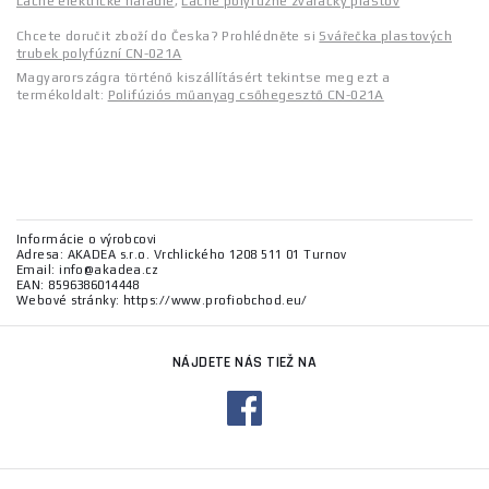
Lacné elektrické náradie
,
Lacné polyfúzne zváračky plastov
Chcete doručit zboží do Česka? Prohlédněte si
Svářečka plastových
trubek polyfúzní CN-021A
Magyarországra történő kiszállításért tekintse meg ezt a
termékoldalt:
Polifúziós műanyag csőhegesztő CN-021A
Informácie o výrobcovi
Adresa: AKADEA s.r.o. Vrchlického 1208 511 01 Turnov
Email: info@akadea.cz
EAN: 8596386014448
Webové stránky: https://www.profiobchod.eu/
NÁJDETE NÁS TIEŽ NA