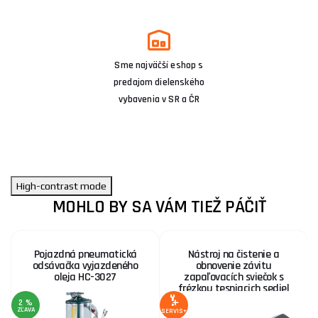
Sme najväčší eshop s
predajom dielenského
vybavenia v SR a ČR
High-contrast mode
MOHLO BY SA VÁM TIEŽ PÁČIŤ
Pojazdná pneumatická
Nástroj na čistenie a
odsávačka vyjazdeného
obnovenie závitu
oleja HC-3027
zapaľovacích sviečok s
frézkou tesniacich sediel
BGS 62608 | M14 x 1,25
2 %
ZĽAVA
SERVIS+
SE