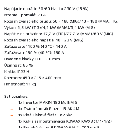
Napájacie napätie 50/60 Hz: 1 x 230 V (15 %)
Istenie - pomalé: 20 A
Rozsah zváracieho prúdu: 50 - 180 (MIG)/10 - 180 (MMA, TIG)
Výkon: 5,8 kW (TIG)/4,5 kW (MMA)/5,1 kW (MIG)
Napätie na prázdno: 17,2 V (TIG)/27,2 V (MMA)/69 V (MIG)
Rozsah zváracieho napätia: 10 - 23 V (MIG)
Zaťažovateľ 100 % (40 °C): 140 A
Zaťažovateľ 60 % (40 °C): 160 A
Osadené kladky: 0,8 - 1,0 mm
Účinnosť: 85 %
Krytie: IP23 H
Rozmery: 450 × 215 × 400 mm
Hmotnosť: 11 kg
Set obsahuje:
1x Invertor MAKIN 180 MultiMIG
1x Zvárací horák Binzel 15 AK 4M
1x Plná Tlaková fľaša Co2 6kg
1x Kukla samostmievacia KOWAX KWX3 (1/1/1/2)
1x Redukčný ventil KOWAX® MINI CO2 profi