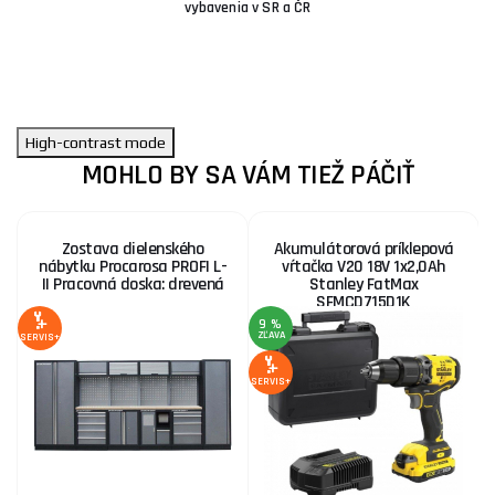
vybavenia v SR a ČR
High-contrast mode
MOHLO BY SA VÁM TIEŽ PÁČIŤ
Zostava dielenského
Akumulátorová príklepová
nábytku Procarosa PROFI L-
vŕtačka V20 18V 1x2,0Ah
II Pracovná doska: drevená
Stanley FatMax
SFMCD715D1K
9 %
ZĽAVA
SERVIS+
SE
SERVIS+