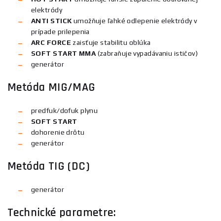
elektródy
ANTI STICK
umožňuje ľahké odlepenie elektródy v
prípade prilepenia
ARC FORCE
zaisťuje stabilitu oblúka
SOFT START MMA
(zabraňuje vypadávaniu ističov)
generátor
Metóda MIG/MAG
predfuk/dofuk plynu
SOFT START
dohorenie drôtu
generátor
Metóda TIG (DC)
generátor
Technické parametre: