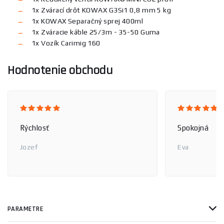
1x Zvárací drôt KOWAX G3Si1 0,8 mm 5 kg
1x KOWAX Separačný sprej 400ml
1x Zváracie káble 25/3m - 35-50 Guma
1x Vozík Carimig 160
Hodnotenie obchodu
Rýchlosť
Spokojná
Jozef
Eva
PARAMETRE