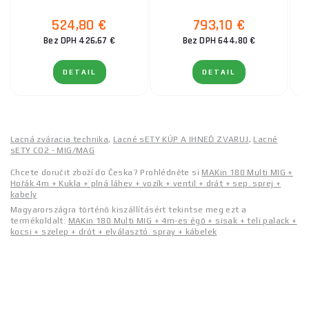
524,80 €
793,10 €
Bez DPH 426,67 €
Bez DPH 644,80 €
DETAIL
DETAIL
Lacná zváracia technika
,
Lacné sETY KÚP A IHNEĎ ZVARUJ
,
Lacné
sETY CO2 - MIG/MAG
Chcete doručit zboží do Česka? Prohlédněte si
MAKin 180 Multi MIG +
Hořák 4m + Kukla + plná láhev + vozík + ventil + drát + sep. sprej +
kabely
Magyarországra történő kiszállításért tekintse meg ezt a
termékoldalt:
MAKin 180 Multi MIG + 4m-es égő + sisak + teli palack +
kocsi + szelep + drót + elválasztó. spray + kábelek