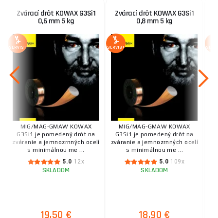
Zvárací drôt KOWAX G3Si1
Zvárací drôt KOWAX G3Si1
0,6 mm 5 kg
0,8 mm 5 kg
SERVIS+
SERVIS+
SERV
MIG/MAG-GMAW KOWAX
MIG/MAG-GMAW KOWAX
G3Si1 je pomedený drôt na
G3Si1 je pomedený drôt na
zváranie a jemnozrnných ocelí
zváranie a jemnozrnných ocelí
s minimálnou me ...
s minimálnou me ...
5.0
12x
5.0
109x
SKLADOM
SKLADOM
19,50 €
18,90 €