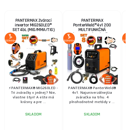
PANTERMAX Zvárací
PANTERMAX
invertor MIG260LED®
PanterWeld®4v1 200
SET4bL (MIG/MMA/TIG)
MULTIFUNKČNÁ
invertorová zváračka
MIG/TIG/MMA/PLAZMA +
SERVIS+
SERVIS+
SERV
Kukla + Red. Ventil + plná
Co2...
⚡️PANTERMAX® MIG260LED -
PANTERMAX® PanterWeld®
U
Tri zváračky v jednej? Nie,
4v1. Najuniverzálnejšia
vlastne štyri! A ešte má
zváračka na trhu. 4
krásny a pre ...
plnohodnotné metódy v ...
SKLADOM
SKLADOM