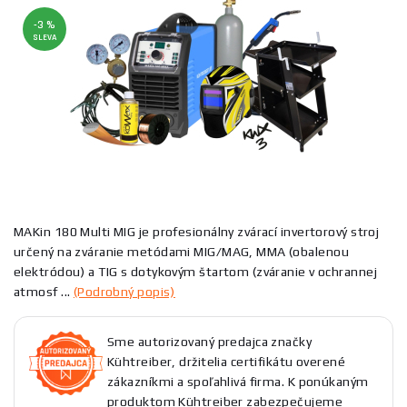
-3 %
SLEVA
MAKin 180 Multi MIG je profesionálny zvárací invertorový stroj
určený na zváranie metódami MIG/MAG, MMA (obalenou
elektródou) a TIG s dotykovým štartom (zváranie v ochrannej
atmosf ...
(Podrobný popis)
Sme autorizovaný predajca značky
Kühtreiber, držitelia certifikátu overené
zákazníkmi a spoľahlivá firma. K ponúkaným
produktom Kühtreiber zabezpečujeme