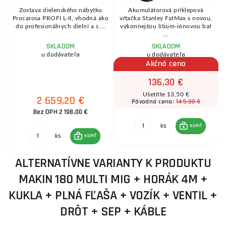
Zostava dielenského nábytku
Akumulátorová príklepová
h
Procarosa PROFI L-II, vhodná ako
vŕtačka Stanley FatMax s novou,
e
do profesionálnych dielní a s ...
výkonnejšou lítium-iónovou bat
...
SKLADOM
SKLADOM
u dodávateľa
u dodávateľa
Akčná cena
136,30 €
Ušetříte 13,50 €
2 659,20 €
149,80 €
Pôvodná cena:
Bez DPH 2 198,00 €
ks
KÚPIŤ
ks
KÚPIŤ
ALTERNATÍVNE VARIANTY K PRODUKTU
MAKIN 180 MULTI MIG + HORÁK 4M +
KUKLA + PLNÁ FĽAŠA + VOZÍK + VENTIL +
DRÔT + SEP + KÁBLE