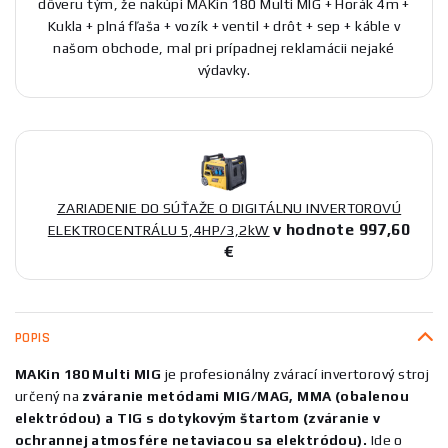
dôveru tým, že nakúpi MAKin 180 Multi MIG + Horák 4m +
Kukla + plná fľaša + vozík + ventil + drôt + sep + káble v
našom obchode, mal pri prípadnej reklamácii nejaké
výdavky.
ZARIADENIE DO SÚŤAŽE O DIGITÁLNU INVERTOROVÚ
v hodnote 997,60
ELEKTROCENTRÁLU 5,4HP/3,2kW
€
POPIS
MAKin 180 Multi MIG
je profesionálny zvárací invertorový stroj
určený na
zváranie metódami MIG/MAG, MMA (obalenou
elektródou) a TIG s dotykovým štartom (zváranie v
ochrannej atmosfére netaviacou sa elektródou).
Ide o