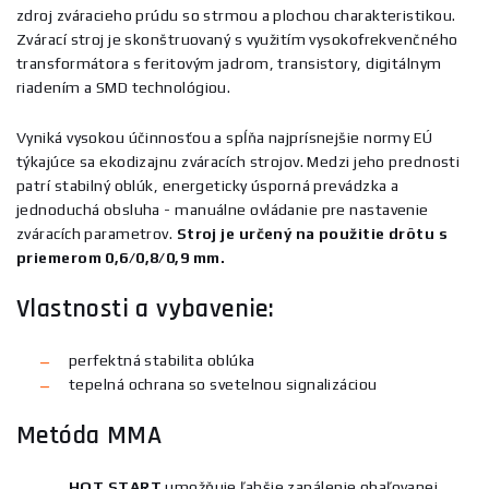
zdroj zváracieho prúdu so strmou a plochou charakteristikou.
Zvárací stroj je skonštruovaný s využitím vysokofrekvenčného
transformátora s feritovým jadrom, transistory, digitálnym
riadením a SMD technológiou.
Vyniká vysokou účinnosťou a spĺňa najprísnejšie normy EÚ
týkajúce sa ekodizajnu zváracích strojov. Medzi jeho prednosti
patrí stabilný oblúk, energeticky úsporná prevádzka a
jednoduchá obsluha - manuálne ovládanie pre nastavenie
zváracích parametrov.
Stroj je určený na použitie drôtu s
priemerom 0,6/0,8/0,9 mm.
Vlastnosti a vybavenie:
perfektná stabilita oblúka
tepelná ochrana so svetelnou signalizáciou
Metóda MMA
HOT START
umožňuje ľahšie zapálenie obaľovanej