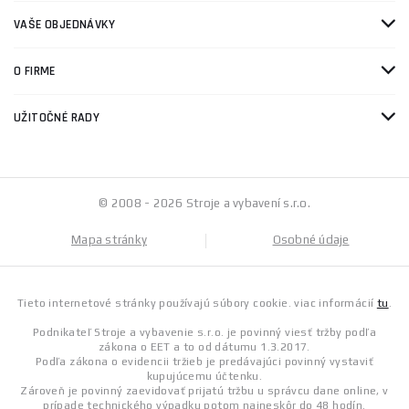
VAŠE OBJEDNÁVKY
O FIRME
UŽITOČNÉ RADY
© 2008 - 2026 Stroje a vybavení s.r.o.
Mapa stránky
Osobné údaje
Tieto internetové stránky používajú súbory cookie. viac informácií
tu
.
Podnikateľ Stroje a vybavenie s.r.o. je povinný viesť tržby podľa
zákona o EET a to od dátumu 1.3.2017.
Podľa zákona o evidencii tržieb je predávajúci povinný vystaviť
kupujúcemu účtenku.
Zároveň je povinný zaevidovať prijatú tržbu u správcu dane online, v
prípade technického výpadku potom najneskôr do 48 hodín.