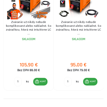
ú
Zváranie už nikdy nebude
Zváranie už nikdy nebude
komplikované alebo nákladné. So
komplikované alebo nákladné. So
h
zváračkou, ktorá má intuitívne LC
zváračkou, ktorá má intuitívne LC
...
...
SKLADOM
SKLADOM
105,90 €
95,00 €
Bez DPH 88,00 €
Bez DPH 79,00 €
ks
ks
KÚPIŤ
KÚPIŤ