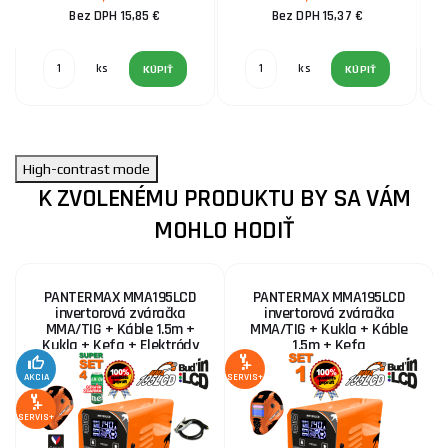
Bez DPH 15,85 €
Bez DPH 15,37 €
ks
ks
KÚPIŤ
KÚPIŤ
High-contrast mode
K ZVOLENÉMU PRODUKTU BY SA VÁM
MOHLO HODIŤ
PANTERMAX MMA195LCD
PANTERMAX MMA195LCD
invertorová zváračka
invertorová zváračka
MMA/TIG + Káble 1.5m +
MMA/TIG + Kukla + Káble
Kukla + Kefa + Elektródy
1.5m + Kefa
2,5kg
AKCIA
SERVIS+
SE
SERVIS+