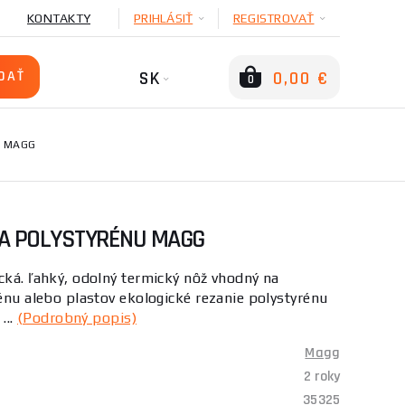
KONTAKTY
PRIHLÁSIŤ
REGISTROVAŤ
SK
0,00 €
0
U MAGG
KA POLYSTYRÉNU MAGG
cká. ľahký, odolný termický nôž vhodný na
rénu alebo plastov ekologické rezanie polystyrénu
...
(Podrobný popis)
Magg
2 roky
35325