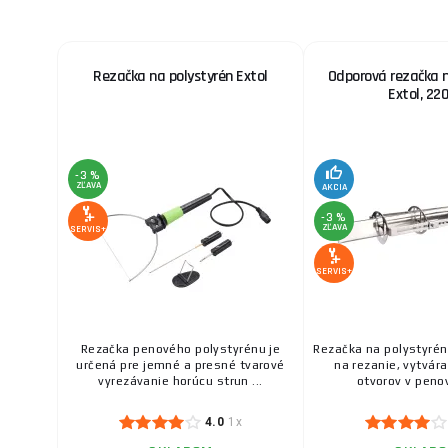
Rezačka na polystyrén Extol
Odporová rezačka n
Extol, 22
-3 %
ZĽAVA
AKCIA
-3 %
ZĽAVA
SERVIS+
SERVIS+
Rezačka penového polystyrénu je
Rezačka na polystyrén 
určená pre jemné a presné tvarové
na rezanie, vytvára
vyrezávanie horúcu strun ...
otvorov v penov
4.0
1x