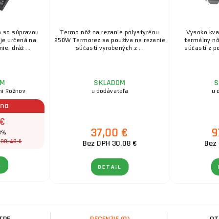
a so súpravou
Termo nôž na rezanie polystyrénu
Vysoko kva
 je určená na
250W Termorez sa používa na rezanie
termálny nô
ie, dráž ...
súčastí vyrobených z ...
súčastí z po
OM
SKLADOM
S
ni Rožnov
u dodávateľa
u 
ena
 €
37,00 €
9
 3%
30,40 €
:
Bez DPH 30,08 €
Bez 
L
DETAIL