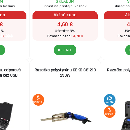
OM
SKLADOM
S
ni Rožnov
ihneď na predajni Rožnov
ihneď na
ena
Akčná cena
Ak
 €
4,60 €
4
 3%
Ušetríte 3%
Uše
37,00 €
4,70 €
:
Pôvodná cena:
Pôvodn
L
DETAIL
nu, odporová
Rezačka polystyrénu GEKO G81210
Rezačka pol
ie cez USB
250W
SERVIS+
AKCIA
SERVIS+