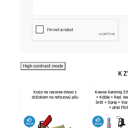
High-contrast mode
K 
agg
Koza na rezanie dreva s
Kowax Genimig 22
držiakom na reťazovú pílu
+ Káble + Red. Ve
Drôt + Sprej + Vo
+ plná Fľa
AKCIA
AKCIA