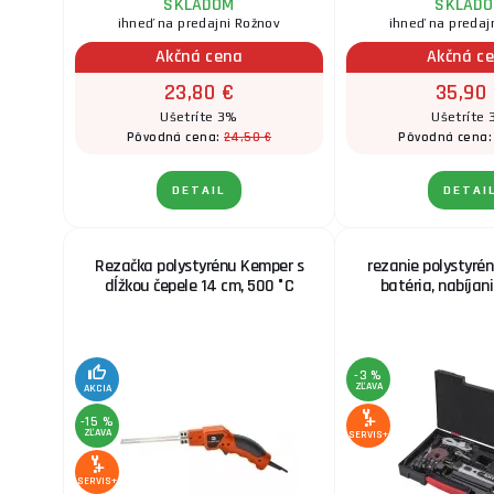
SKLADOM
SKLAD
ihneď na predajni Rožnov
ihneď na predaj
Akčná cena
Akčná c
23,80 €
35,90
Ušetríte 3%
Ušetríte
24,50 €
Pôvodná cena:
Pôvodná cena
DETAIL
DETAI
Rezačka polystyrénu Kemper s
rezanie polystyré
dĺžkou čepele 14 cm, 500 °C
batéria, nabíjan
-3 %
ZĽAVA
AKCIA
-15 %
ZĽAVA
SERVIS+
SERVIS+