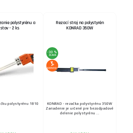
zanie polystyrénu a
Rezací stroj na polystyrén
stov - 2 ks
KONRAD 350W
-30 %
ZĽAVA
SERVIS+
ačku polystyrénu 1810
KONRAD - rezačka polystyrénu 350W
Zariadenie je určené pre bezodpadové
delenie polystyrénu ...