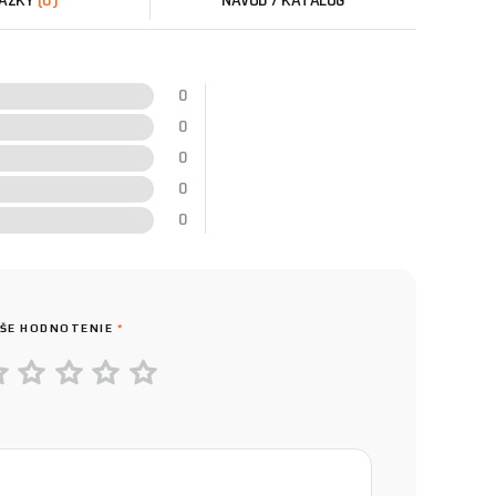
ÁZKY
(0)
NÁVOD / KATALÓG
0
0
0
0
0
ŠE HODNOTENIE
*