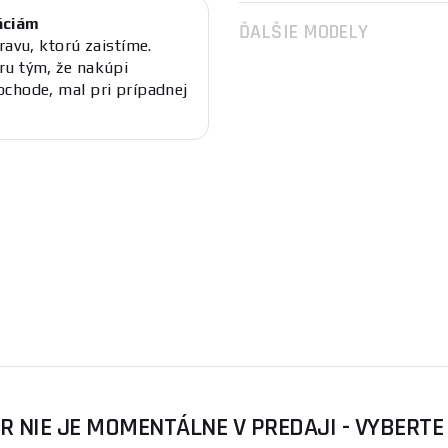
áciám
ĎALŠIE MODELY
ravu, ktorú zaistíme.
ru tým, že nakúpi
bchode, mal pri prípadnej
R NIE JE MOMENTÁLNE V PREDAJI - VYBERTE