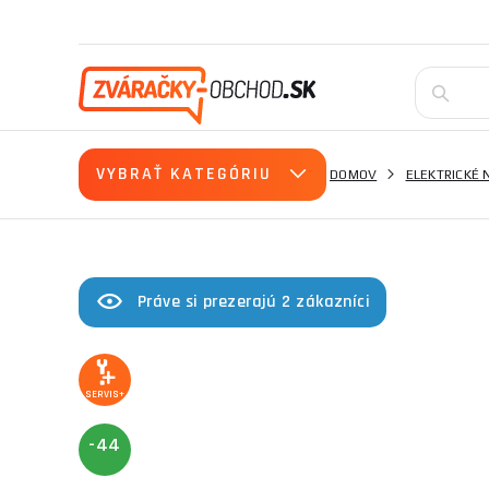
VYBRAŤ KATEGÓRIU
DOMOV
ELEKTRICKÉ 
Práve si prezerajú 2 zákazníci
SERVIS+
-44
%