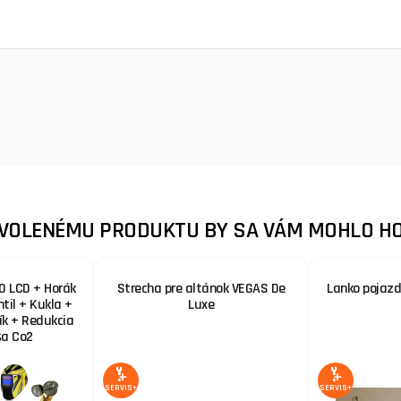
ZVOLENÉMU PRODUKTU BY SA VÁM MOHLO HO
0 LCD + Horák
Strecha pre altánok VEGAS De
Lanko pojaz
ntil + Kukla +
Luxe
zík + Redukcia
ša Co2
SERVIS+
SERVIS+