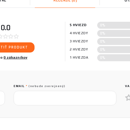
TRE
RECENZIE
(0)
OT
0%
0.0
5 HVIEZD
0%
4 HVIEZDY
0%
3 HVIEZDY
TIŤ PRODUKT
0%
2 HVIEZDY
0%
lo
0 zákazníkov
1 HVIEZDA
EMAIL
*
(nebude zverejnený)
VA