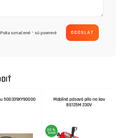
Polia označené
*
sú povinné
DIŤ
du 50G339XY90000
Mobilná pásová píla na kov
Tlako
BS125M 230V
20 %
13 %
ZĽAVA
ZĽAVA