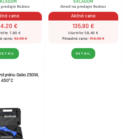
KLADOM
SKLADOM
 predajni Rožnov
ihneď na predajni Rožnov
čná cena
Akčná cena
4,20 €
135,80 €
tríte 7,80 €
Ušetríte 58,40 €
52,00 €
194,20 €
á cena:
Pôvodná cena:
DETAIL
DETAIL
ystyrénu Geko 250W,
450°C