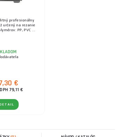
litný profesionálny
ž určený na rezanie
lymérov: PP, PVC ...
KLADOM
dodávateľa
7,30 €
DPH 79,11 €
DETAIL