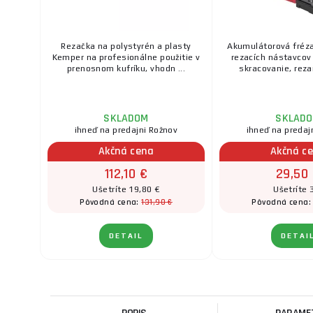
Rezačka na polystyrén a plasty
Akumulátorová fréz
Kemper na profesionálne použitie v
rezacích nástavcov
prenosnom kufríku, vhodn ...
skracovanie, rezan
SKLADOM
SKLAD
ihneď na predajni Rožnov
ihneď na predaj
Akčná cena
Akčná c
112,10 €
29,50
Ušetríte 19,80 €
Ušetríte
131,90 €
Pôvodná cena:
Pôvodná cena
DETAIL
DETAI