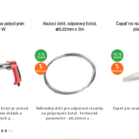
a polystyrén
Rezací drôt, odporový Extol,
Čepeľ na re
0 W
⌀0,22mm x 3m
pla
-3 %
-15 %
ZĽAVA
ZĽAVA
SERVIS+
SERVIS+
Extol je určená
Náhradný drôt pre odporové rezačky
Čepeľ pre rez
nie drážok a
na polystyrén Extol. Technické
ých p ...
parametre : ⌀0,22mm x ...
4.0
1x