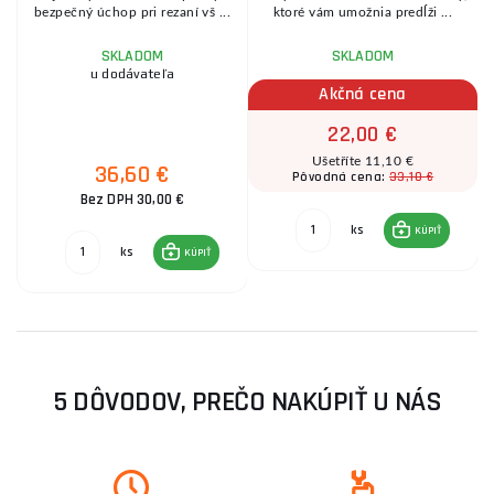
bezpečný úchop pri rezaní vš ...
ktoré vám umožnia predĺži ...
SKLADOM
SKLADOM
u dodávateľa
Akčná cena
22,00 €
Ušetříte 11,10 €
36,60 €
33,10 €
Pôvodná cena:
Bez DPH 30,00 €
ks
KÚPIŤ
ks
KÚPIŤ
5 DÔVODOV, PREČO NAKÚPIŤ U NÁS