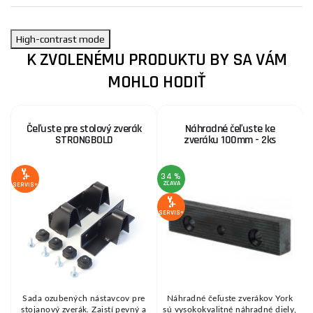
High-contrast mode
K ZVOLENÉMU PRODUKTU BY SA VÁM
MOHLO HODIŤ
Čeľuste pre stolový zverák
Náhradné čeľuste ke
STRONGBOLD
zveráku 100mm - 2ks
34 %
ZĽAVA
Z
SERVIS+
SERVIS+
SE
X
Sada ozubených nástavcov pre
Náhradné čeľuste zverákov York
U
stojanový zverák. Zaistí pevný a
sú vysokokvalitné náhradné diely,