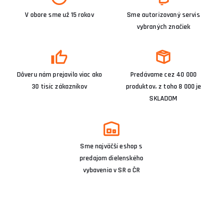
V obore sme už 15 rokov
Sme autorizovaný servis
vybraných značiek
Dôveru nám prejavilo viac ako
Predávame cez 40 000
30 tisíc zákazníkov
produktov, z toho 8 000 je
SKLADOM
Sme najväčší eshop s
predajom dielenského
vybavenia v SR a ČR