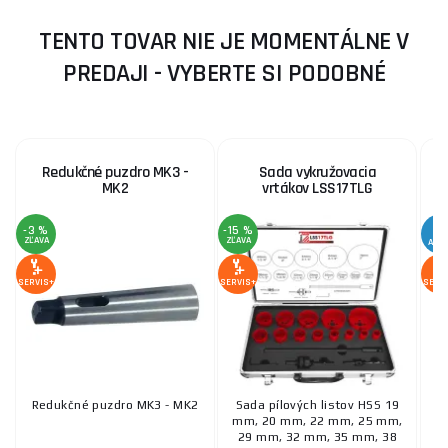
TENTO TOVAR NIE JE MOMENTÁLNE V
PREDAJI - VYBERTE SI PODOBNÉ
Redukčné puzdro MK3 -
Sada vykružovacia
MK2
vrtákov LSS17TLG
-3 %
-15 %
ZĽAVA
ZĽAVA
AKC
SERVIS+
SERVIS+
SERV
Redukčné puzdro MK3 - MK2
Sada pílových listov HSS 19
mm, 20 mm, 22 mm, 25 mm,
29 mm, 32 mm, 35 mm, 38