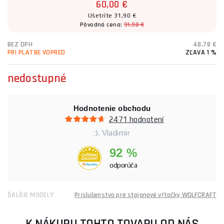
60,00 €
Ušetríte 31,90 €
Pôvodná cena:
91,90 €
BEZ DPH
48,78 €
PRI PLATBE VOPRED
ZĽAVA 1 %
nedostupné
Hodnotenie obchodu
2471 hodnotení
:). Vladimir
92 %
odporúča
ĎALŠIE MODELY
Príslušenstvo pre stojanové vŕtačky WOLFCRAFT
K NÁKUPU TOHTO TOVARU OD NÁS