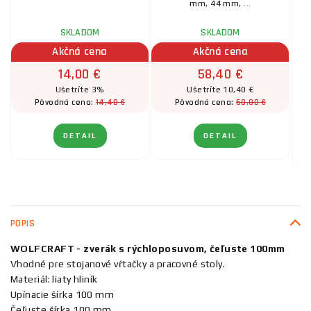
mm, 44 mm, ...
u
SKLADOM
SKLADOM
Akčná cena
Akčná cena
14,00 €
58,40 €
Ušetríte 3%
Ušetríte 10,40 €
14,40 €
68,80 €
Pôvodná cena:
Pôvodná cena:
DETAIL
DETAIL
POPIS
WOLFCRAFT - zverák s rýchloposuvom, čeľuste 100mm
Vhodné pre stojanové vŕtačky a pracovné stoly.
Materiál: liaty hliník
Upínacie šírka 100 mm
Čeľuste šírka 100 mm