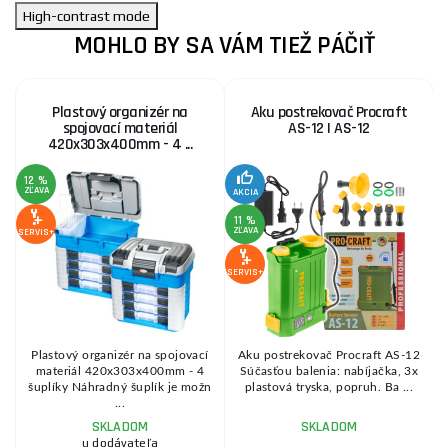
High-contrast mode
MOHLO BY SA VÁM TIEŽ PÁČIŤ
Plastový organizér na
Aku postrekovač Procraft
spojovací materiál
AS-12 | AS-12
420x303x400mm - 4 ...
12 %
ZĽAVA
AKCIA
SE
11 %
ZĽAVA
SERVIS+
SERVIS+
z
Plastový organizér na spojovací
Aku postrekovač Procraft AS-12
materiál 420x303x400mm - 4
Súčasťou balenia: nabíjačka, 3x
m
šuplíky Náhradný šuplík je možn
plastová tryska, popruh. Ba ...
...
SKLADOM
SKLADOM
u dodávateľa