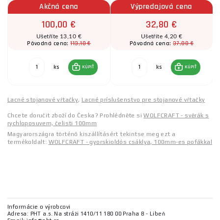
Akčná cena
Výpredajová cena
100,00 €
32,80 €
Ušetříte 13,10 €
Ušetříte 4,20 €
113,10 €
37,00 €
Pôvodná cena:
Pôvodná cena:
ks
ks
KÚPIŤ
KÚPIŤ
Lacné stojanové vŕtačky
,
Lacné príslušenstvo pre stojanové vŕtačky
Chcete doručit zboží do Česka? Prohlédněte si
WOLFCRAFT - svěrák s
rychloposuvem, čelisti 100mm
Magyarországra történő kiszállításért tekintse meg ezt a
termékoldalt:
WOLFCRAFT - gyorskioldós csáklya, 100mm-es pofákkal
Informácie o výrobcovi
Adresa: PHT a.s. Na stráži 1410/11 180 00 Praha 8 - Libeň