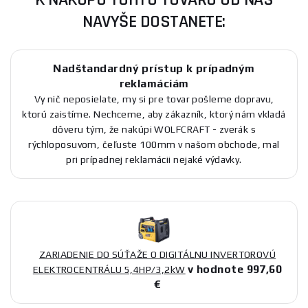
NAVYŠE DOSTANETE:
Nadštandardný prístup k prípadným
reklamáciám
Vy nič neposielate, my si pre tovar pošleme dopravu,
ktorú zaistíme. Nechceme, aby zákazník, ktorý nám vkladá
dôveru tým, že nakúpi WOLFCRAFT - zverák s
rýchloposuvom, čeľuste 100mm v našom obchode, mal
pri prípadnej reklamácii nejaké výdavky.
ZARIADENIE DO SÚŤAŽE O DIGITÁLNU INVERTOROVÚ
v hodnote 997,60
ELEKTROCENTRÁLU 5,4HP/3,2kW
€