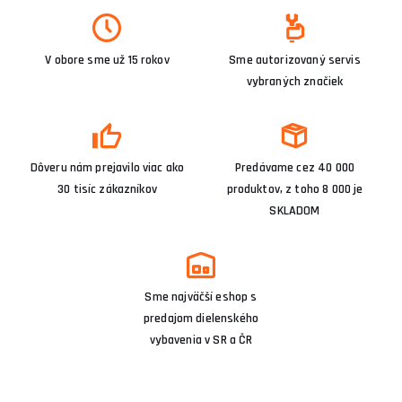
V obore sme už 15 rokov
Sme autorizovaný servis
vybraných značiek
Dôveru nám prejavilo viac ako
Predávame cez 40 000
30 tisíc zákazníkov
produktov, z toho 8 000 je
SKLADOM
Sme najväčší eshop s
predajom dielenského
vybavenia v SR a ČR