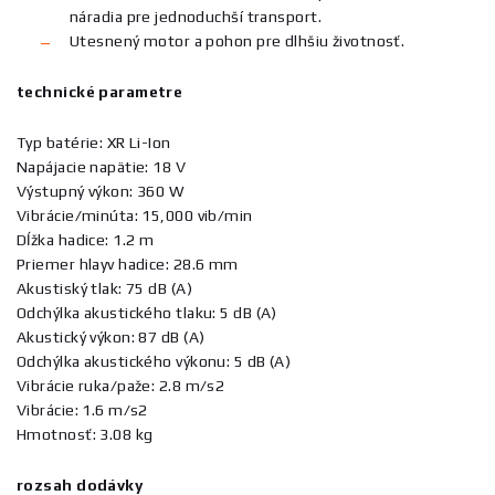
náradia pre jednoduchší transport.
Utesnený motor a pohon pre dlhšiu životnosť.
technické parametre
Typ batérie: XR Li-Ion
Napájacie napätie: 18 V
Výstupný výkon: 360 W
Vibrácie/minúta: 15,000 vib/min
Dĺžka hadice: 1.2 m
Priemer hlayv hadice: 28.6 mm
Akustiský tlak: 75 dB (A)
Odchýlka akustického tlaku: 5 dB (A)
Akustický výkon: 87 dB (A)
Odchýlka akustického výkonu: 5 dB (A)
Vibrácie ruka/paže: 2.8 m/s2
Vibrácie: 1.6 m/s2
Hmotnosť: 3.08 kg
rozsah dodávky