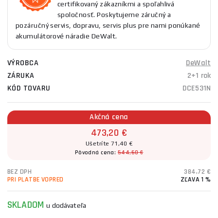
certifikovaný zákazníkmi a spoľahlivá
spoločnosť. Poskytujeme záručný a
pozáručný servis, dopravu, servis plus pre nami ponúkané
akumulátorové náradie DeWalt.
VÝROBCA
DeWalt
ZÁRUKA
2+1 rok
KÓD TOVARU
DCE531N
Akčná cena
473,20 €
Ušetríte 71,40 €
Pôvodná cena:
544,60 €
BEZ DPH
384,72 €
PRI PLATBE VOPRED
ZĽAVA 1 %
SKLADOM
u dodávateľa