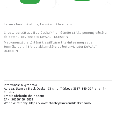
Lacné stavebné stroje
,
Lacné vibrátory betónu
Chcete doručit zboží do Česka? Prohlédněte si
Aku ponorný vibrátor
do betonu 18V bez aku DeWALT DCE531N
Magyarországra történő kiszállításért tekintse meg ezt a
termékoldalt:
18 V-os akkumulátoros betonvibrátor DeWALT
DCE531N
Informácie o výrobcovi
Adresa: Stanley Black Decker CZ s.r.o. Türkova 2317, 149 00 Praha 11-
Chodov
Email: obchod@sbdinc.com
EAN: 5035048648889
Webové stránky: https://www.stanleyblackanddecker.com/