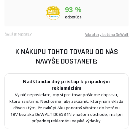
93 %
odporúča
ĎALŠIE MODELY
Vibrátory betónu DeWalt
K NÁKUPU TOHTO TOVARU OD NÁS
NAVYŠE DOSTANETE:
Nadštandardný prístup k prípadným
reklamáciám
Vy nič neposielate, my si pre tovar pošleme dopravu,
ktorú zaistíme. Nechceme, aby zákazník, ktorý nám vkladá
dôveru tým, že nakúpi Aku ponorný vibrátor do betónu
18V bez aku DeWALT DCE531N v našom obchode, mal pri
prípadnej reklamácii nejaké výdavky.