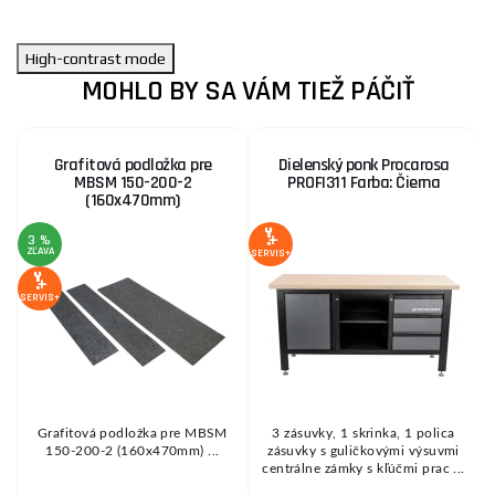
High-contrast mode
MOHLO BY SA VÁM TIEŽ PÁČIŤ
Grafitová podložka pre
Dielenský ponk Procarosa
MBSM 150-200-2
PROFI311 Farba: Čierna
(160x470mm)
3 %
ZĽAVA
Z
SERVIS+
SERVIS+
SE
Grafitová podložka pre MBSM
3 zásuvky, 1 skrinka, 1 polica
a
150-200-2 (160x470mm) ...
zásuvky s guličkovými výsuvmi
centrálne zámky s kľúčmi prac ...