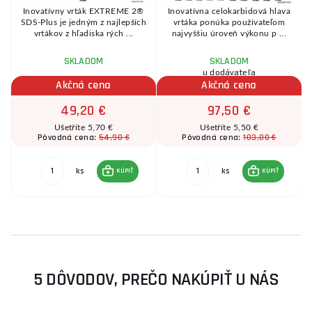
Inovatívny vrták EXTREME 2®
Inovatívna celokarbidová hlava
h
SDS-Plus je jedným z najlepších
vrtáka ponúka používateľom
vrtákov z hľadiska rých ...
najvyššiu úroveň výkonu p ...
SKLADOM
SKLADOM
u dodávateľa
Akčná cena
Akčná cena
49,20 €
97,50 €
Ušetříte 5,70 €
Ušetříte 5,50 €
54,90 €
103,00 €
Pôvodná cena:
Pôvodná cena:
ks
ks
KÚPIŤ
KÚPIŤ
5 DÔVODOV, PREČO NAKÚPIŤ U NÁS