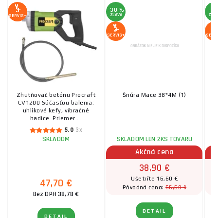
-30 %
-2 
ZĽAVA
ZĽA
SERVIS+
SERVIS+
SERV
Zhutňovač betónu Procraft
Šnúra Mace 38*4M (1)
СV1200 Súčasťou balenia:
uhlíkové kefy, vibračné
hadice. Priemer ...
5.0
3x
SKLADOM
SKLADOM LEN 2KS TOVARU
Akčná cena
38,90 €
Ušetríte 16,60 €
47,70 €
55,50 €
Pôvodná cena:
Bez DPH 38,78 €
DETAIL
DETAIL