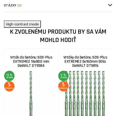
OTÁZKY
(0)
High-contrast mode
K ZVOLENÉMU PRODUKTU BY SA VÁM
MOHLO HODIŤ
Vrták do betónu SDS-Plus
Vrtáky do betónu SDS-Plus
EXTREME2 16x800 mm
EXTREME2 6x160mm 50ks
DeWALT DT9584
DeWALT DT9816
10 %
5 %
1
ZĽAVA
ZĽAVA
Z
SERVIS+
SERVIS+
SE