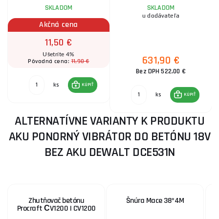
SKLADOM
SKLADOM
u dodávateľa
Akčná cena
11,50 €
Ušetríte 4%
631,90 €
11,90 €
Pôvodná cena:
Bez DPH 522,00 €
ks
KÚPIŤ
ks
KÚPIŤ
ALTERNATÍVNE VARIANTY K PRODUKTU
AKU PONORNÝ VIBRÁTOR DO BETÓNU 18V
BEZ AKU DEWALT DCE531N
Zhutňovač betónu
Šnúra Mace 38*4M
Procraft СV1200 | CV1200