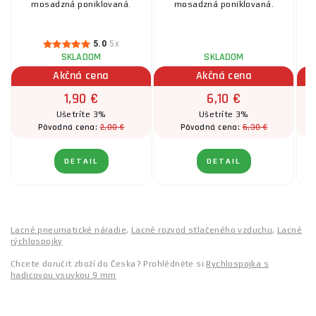
mosadzná poniklovaná.
mosadzná poniklovaná.
5.0
5x
SKLADOM
SKLADOM
Akčná cena
Akčná cena
1,90 €
6,10 €
Ušetríte 3%
Ušetríte 3%
2,00 €
6,30 €
Pôvodná cena:
Pôvodná cena:
DETAIL
DETAIL
Lacné pneumatické náradie
,
Lacné rozvod stlačeného vzduchu
,
Lacné
rýchlospojky
Chcete doručit zboží do Česka? Prohlédněte si
Rychlospojka s
hadicovou vsuvkou 9 mm