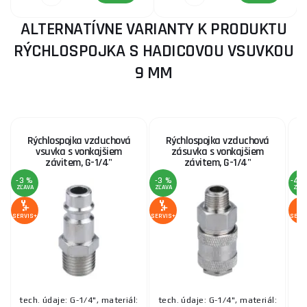
ALTERNATÍVNE VARIANTY K PRODUKTU
RÝCHLOSPOJKA S HADICOVOU VSUVKOU
9 MM
Rýchlospojka vzduchová
Rýchlospojka vzduchová
vsuvka s vonkajšiem
zásuvka s vonkajšiem
závitem, G-1/4"
závitem, G-1/4"
-3 %
-3 %
-43
ZĽAVA
ZĽAVA
ZĽA
SERVIS+
SERVIS+
SERV
tech. údaje: G-1/4", materiál:
tech. údaje: G-1/4", materiál:
te