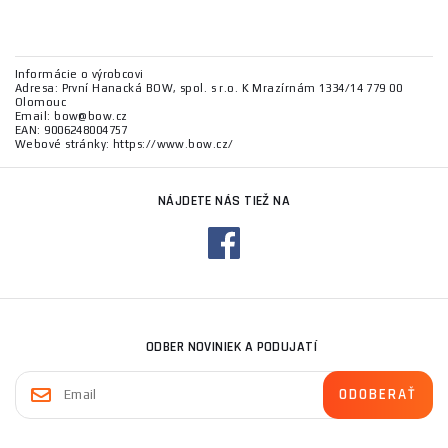
Informácie o výrobcovi
Adresa: První Hanacká BOW, spol. s r.o. K Mrazírnám 1334/14 779 00
Olomouc
Email: bow@bow.cz
EAN: 9006248004757
Webové stránky: https://www.bow.cz/
NÁJDETE NÁS TIEŽ NA
ODBER NOVINIEK A PODUJATÍ