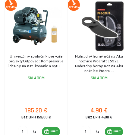
Z
SERVIS+
SERVIS+
SE
Univerzálny spoločník pre vaše
Náhradný horný nôž na Aku
h
projektyOdpoveď: Kompresor je
nožnice Procraft ES32Li
ideálny na nafukovanie a vyfu ...
Náhradný horný nôž na Aku
nožnice Procra ...
SKLADOM
SKLADOM
185,20 €
4,90 €
Bez DPH 153,00 €
Bez DPH 4,00 €
ks
ks
KÚPIŤ
KÚPIŤ