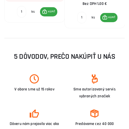
Bez DPH 1,00 €
ks
KÚPIŤ
ks
KÚPIŤ
5 DÔVODOV, PREČO NAKÚPIŤ U NÁS
V obore sme už 15 rokov
Sme autorizovaný servis
vybraných značiek
Dôveru nám prejavilo viac ako
Predávame cez 40 000