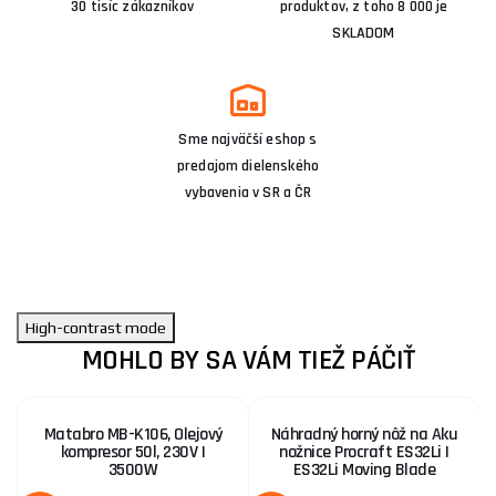
30 tisíc zákazníkov
produktov, z toho 8 000 je
SKLADOM
Sme najväčší eshop s
predajom dielenského
vybavenia v SR a ČR
High-contrast mode
MOHLO BY SA VÁM TIEŽ PÁČIŤ
Matabro MB-K106, Olejový
Náhradný horný nôž na Aku
kompresor 50l, 230V |
nožnice Procraft ES32Li |
3500W
ES32Li Moving Blade