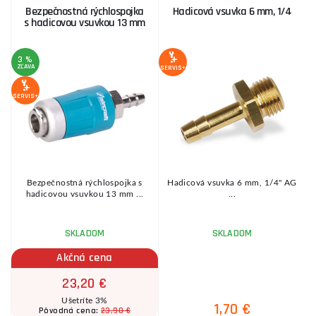
Bezpečnostná rýchlospojka
Hadicová vsuvka 6 mm, 1/4
s hadicovou vsuvkou 13 mm
3 %
ZĽAVA
SERVIS+
SE
SERVIS+
Bezpečnostná rýchlospojka s
Hadicová vsuvka 6 mm, 1/4" AG
hadicovou vsuvkou 13 mm ...
...
SKLADOM
SKLADOM
Akčná cena
23,20 €
Ušetríte 3%
1,70 €
23,90 €
Pôvodná cena: