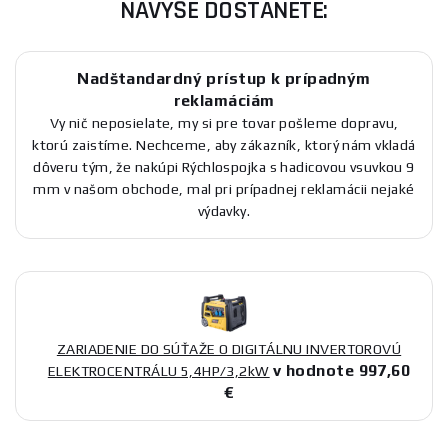
NAVYŠE DOSTANETE:
Nadštandardný prístup k prípadným
reklamáciám
Vy nič neposielate, my si pre tovar pošleme dopravu,
ktorú zaistíme. Nechceme, aby zákazník, ktorý nám vkladá
dôveru tým, že nakúpi Rýchlospojka s hadicovou vsuvkou 9
mm v našom obchode, mal pri prípadnej reklamácii nejaké
výdavky.
ZARIADENIE DO SÚŤAŽE O DIGITÁLNU INVERTOROVÚ
v hodnote 997,60
ELEKTROCENTRÁLU 5,4HP/3,2kW
€