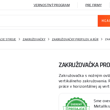
VERNOSTNÝ PROGRAM
PRE FIRMY
CIE STROJE
ZAKRUŽOVAČKY
ZAKRUŽOVAČKY PROFILOV A RÚR
ZAK
ZAKRUŽOVAČKA PROF
Zakružovačka s nožným ovl
vertikálneho zakružovania.
práce v horizontálnej aj vert
Sme over
Metallkra