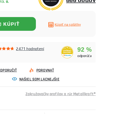
3. 8.
KÚPIŤ
Kúpiť na splátky
92 %
2471 hodnotení
odporúča
ODPORUČIŤ
POROVNAŤ
NAŠIEL SOM LACNEJŠIE
Zakružovačky profilov a rúr Metallkraft®