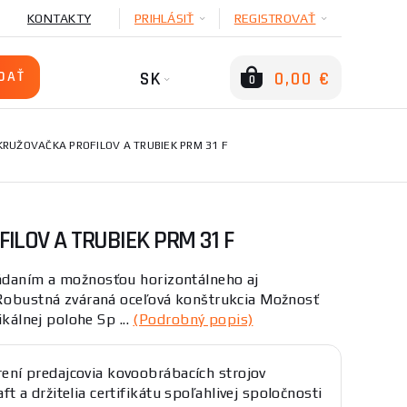
KONTAKTY
PRIHLÁSIŤ
REGISTROVAŤ
SK
0,00 €
0
RUŽOVAČKA PROFILOV A TRUBIEK PRM 31 F
ILOV A TRUBIEK PRM 31 F
ádaním a možnosťou horizontálneho aj
 Robustná zváraná oceľová konštrukcia Možnosť
ikálnej polohe Sp ...
(Podrobný popis)
ení predajcovia kovoobrábacích strojov
ft a držitelia certifikátu spoľahlivej spoločnosti