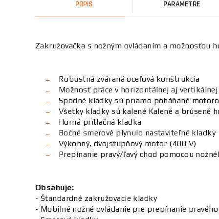
POPIS
PARAMETRE
Zakružovačka s nožným ovládaním a možnosťou hor
Robustná zváraná oceľová konštrukcia
Možnosť práce v horizontálnej aj vertikálne
Spodné kladky sú priamo poháňané motor
Všetky kladky sú kalené Kalené a brúsené hr
Horná prítlačná kladka
Bočné smerové plynulo nastaviteľné kladky
Výkonný, dvojstupňový motor (400 V)
Prepínanie pravý/ľavý chod pomocou nožné
Obsahuje:
- Štandardné zakružovacie kladky
- Mobilné nožné ovládanie pre prepínanie pravéh