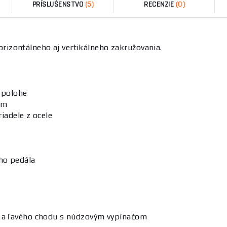
PRÍSLUŠENSTVO
(5)
RECENZIE
(0)
izontálneho aj vertikálneho zakružovania.
j polohe
om
iadele z ocele
ho pedála
o a ľavého chodu s núdzovým vypínačom