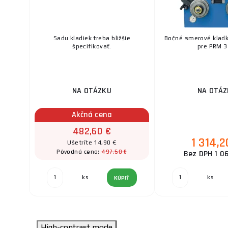
Sadu kladiek treba bližšie
Bočné smerové kladky
špecifikovať.
pre PRM 3
NA OTÁZKU
NA OTÁZ
Akčná cena
482,60 €
1 314,2
Ušetríte 14,90 €
497,50 €
Pôvodná cena:
Bez DPH 1 0
ks
ks
KÚPIŤ
High-contrast mode