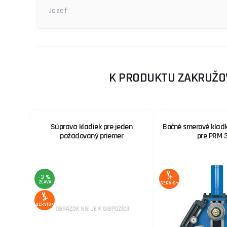
Jozef
K PRODUKTU ZAKRUŽOV
Súprava kladiek pre jeden
Bočné smerové kladky
požadovaný priemer
pre PRM 3
-3 %
ZĽAVA
SERVIS+
SERVIS+