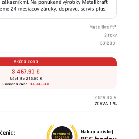
í zákazníkmi. Na ponúkané výrobky Metallkraft
eme 24 mesiacov záruky, dopravu, servis plus.
Metallkraft®
2 roky
3812031
Akčná cena
3 467,90 €
Ušetríte 216,60 €
Pôvodná cena:
3 684,50 €
2 819,43 €
ZĽAVA 1 %
čenia:
Nakup a získej
866 bodov