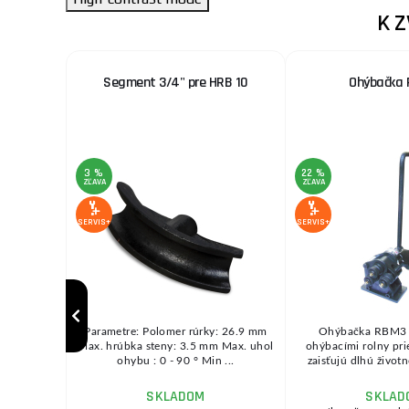
K 
 lis 8t
Segment 3/4" pre HRB 10
Ohýbačka 
3 %
22 %
ZĽAVA
ZĽAVA
SERVIS+
SERVIS+
o 8-tonový
Parametre: Polomer rúrky: 26.9 mm
Ohýbačka RBM3 s
dný pre
Max. hrúbka steny: 3.5 mm Max. uhol
ohýbacími rolny p
edi ...
ohybu : 0 - 90 ° Min ...
zaisťujú dlhú životn
SKLADOM
SKLAD