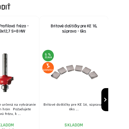
DIŤ
rofilová fréza -
Britové doštičky pre KE 16,
Chladia
9x12,7 S=8 HW
súprava - 6ks
2000 
6 %
3 %
ZĽAVA
ZĽAVA
SERVIS+
SERVIS+
je určená na vytváranie
Britové doštičky pre KE 16, súprava -
Vodou mieš
ch hrán Požadujete
6ks ...
Neobsahu
ú frézu, k ...
am
KLADOM
SKLADOM