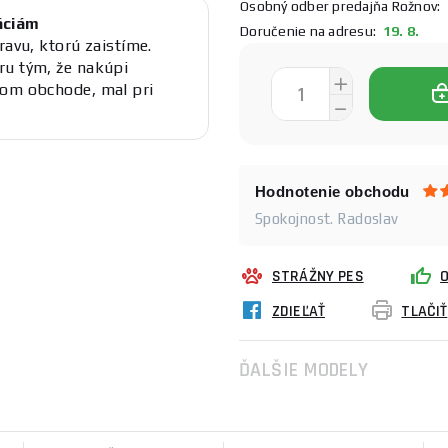
Osobný odber predajňa Rožnov:
1
áciám
Doručenie na adresu:
19. 8.
ravu, ktorú zaistíme.
ru tým, že nakúpi
šom obchode, mal pri
Hodnotenie obchodu
Spokojnost. Radoslav
STRÁŽNY PES
ZDIEĽAŤ
TLAČIŤ
ĎALŠIE MODELY