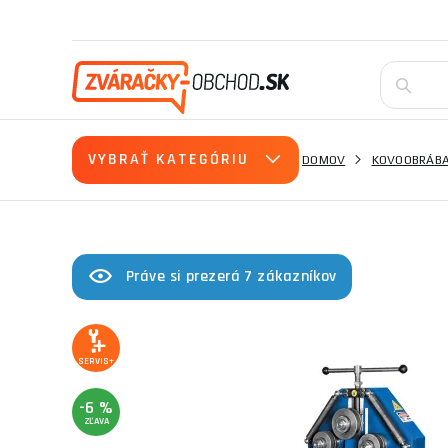
VYBRAŤ KATEGÓRIU
DOMOV
KOVOOBRÁBA
Práve si prezerá 7 zákazníkov
SERVIS+
-6 %
ZĽAVA