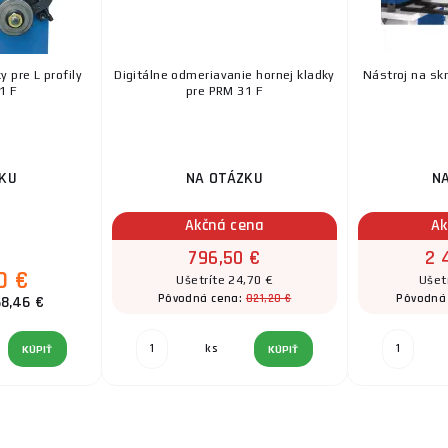
 pre L profily
Digitálne odmeriavanie hornej kladky
Nástroj na sk
1 F
pre PRM 31 F
KU
NA OTÁZKU
N
Akčná cena
Ak
796,50 €
2 
0 €
Ušetríte 24,70 €
Ušet
821,20 €
Pôvodná cena:
Pôvodná
68,46 €
ks
KÚPIŤ
KÚPIŤ