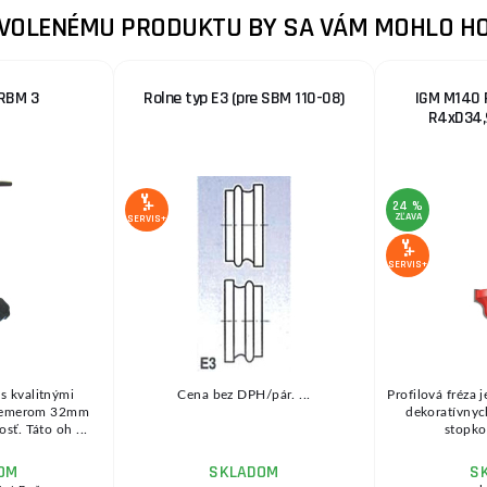
ZVOLENÉMU PRODUKTU BY SA VÁM MOHLO HO
RBM 3
Rolne typ E3 (pre SBM 110-08)
IGM M140 P
R4xD34,
24 %
ZĽAVA
SERVIS+
SERVIS+
 kvalitnými
Cena bez DPH/pár. ...
Profilová fréza 
riemerom 32mm
dekoratívny
osť. Táto oh ...
stopkov
OM
SKLADOM
S