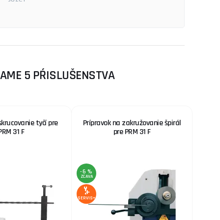
KAME 5 PŔISLUŠENSTVA
skrucovanie tyčí pre
Prípravok na zakružovanie špirál
PRM 31 F
pre PRM 31 F
-6 %
ZĽAVA
SERVIS+