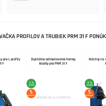
AČKA PROFILOV A TRUBIEK PRM 31 F PONÚ
 pre L profily
Digitálne odmeriavanie hornej
Nástroj na 
1 F
kladky pre PRM 31 F
-3 %
-6 %
ZĽAVA
ZĽAVA
SERVIS+
SERVIS+