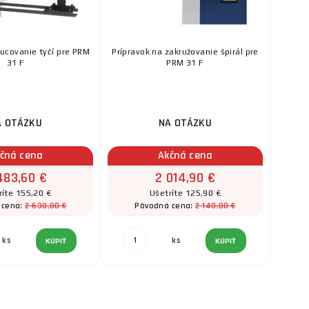
rucovanie tyčí pre PRM
Prípravok na zakružovanie špirál pre
31 F
PRM 31 F
A OTÁZKU
NA OTÁZKU
čná cena
Akčná cena
483,60 €
2 014,90 €
ríte 155,20 €
Ušetríte 125,90 €
2 638,80 €
2 140,80 €
 cena:
Pôvodná cena:
ks
ks
KÚPIŤ
KÚPIŤ