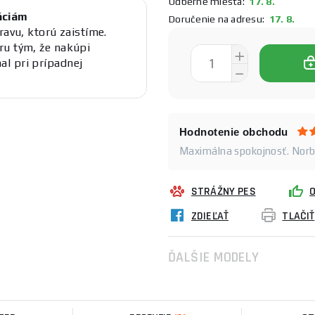
Odberné miesta:
17. 8.
áciám
Doručenie na adresu:
17. 8.
ravu, ktorú zaistíme.
ru tým, že nakúpi
l pri prípadnej
Hodnotenie obchodu
Maximálna spokojnosť. Norb
STRÁŽNY PES
ZDIEĽAŤ
TLAČIŤ
ĎALŠIE MODELY