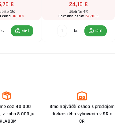
5,70 €
24,10 €
etríte 3%
Ušetríte 4%
16,10 €
24,90 €
á cena:
Pôvodná cena:
Pô
ks
ks
KÚPIŤ
KÚPIŤ
me cez 40 000
Sme najväčší eshop s predajom
, z toho 8 000 je
dielenského vybavenia v SR a
KLADOM
ČR