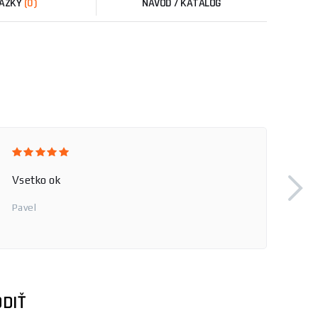
ÁZKY
(0)
NÁVOD / KATALÓG
Vsetko ok
Pavel
DIŤ