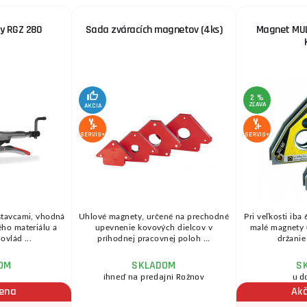
ky RGZ 280
Sada zváracích magnetov (4ks)
Magnet MUL
2 %
ZĽAVA
AKCIA
SERVIS+
SERVIS+
stavcami, vhodná
Uhlové magnety, určené na prechodné
Pri veľkosti ib
ého materiálu a
upevnenie kovových dielcov v
malé magnety (
ovlád ...
príhodnej pracovnej poloh ...
držanie
OM
SKLADOM
S
ihneď na predajni Rožnov
u d
cena
Ak