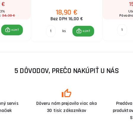
 €
1
18,90 €
 3%
Uš
34,30 €
:
Pôvodn
Bez DPH 16,00 €
KÚPIŤ
ks
KÚPIŤ
5 DÔVODOV, PREČO NAKÚPIŤ U NÁS
ný servis
Dôveru nám prejavilo viac ako
Predáva
načiek
30 tisíc zákazníkov
produktov
S