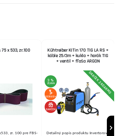
 75 x 533, zr.100
Kühtreiber KITin 170 TIG LA RS +
Klip 
káble 25/3m + kukla + horák TIG
+ ventil + fľaša ARGON
DARČEK ZADARMO
3 %
ZĽAVA
SERVIS+
SERVIS+
DARČEK
x533, zr. 100 pre FBS-
Detailný popis produktu Invertorová
Klip 