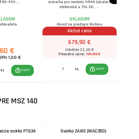
FBS-950 ...
zváračka pre metódy MMA (obalená
elektróda) a TIG DC. ...
KLADOM
SKLADOM
odávateľa
ihneď na predajni Rožnov
Akčná cena
679,90 €
,60 €
Ušetříte 21,10 €
701,00 €
Pôvodná cena:
DPH 1,00 €
ks
KÚPIŤ
ks
KÚPIŤ
PRE MSZ 140
nacie svorka PT634
Svorka 2AXIS (WAC35D)