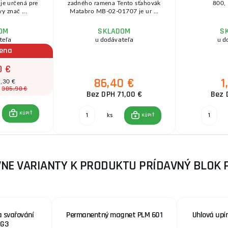
je určená pre
zadného ramena Tento sťahovák
800, 
y znač ...
Matabro MB-02-01707 je ur ...
OM
SKLADOM
S
teľa
u dodávateľa
u d
cena
0 €
86,40 €
1
9,30 €
385,90 €
:
Bez DPH 71,00 €
Bez 
KÚPIŤ
ks
KÚPIŤ
NE VARIANTY K PRODUKTU PRÍDAVNÝ BLOK 
a svařování
Permanentný magnet PLM 601
Uhlová upí
ZG3