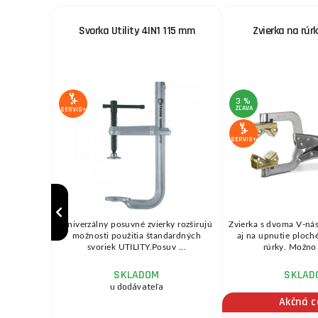
ES 723,
Svorka Utility 4IN1 115 mm
Zvierka na rúr
s
3 %
ZĽAVA
SERVIS+
SERVIS+
a opravy
Univerzálny posuvné zvierky rozširujú
Zvierka s dvoma V-ná
o sivej a
možnosti použitia štandardných
aj na upnutie ploch
n ...
svoriek UTILITY.Posuv ...
rúrky. Možno 
SKLADOM
SKLAD
ožnov
u dodávateľa
na
Akčná 