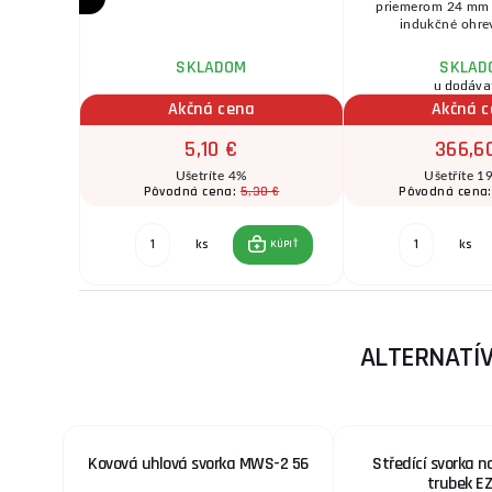
chnické
priemerom 24 mm 
pruž ...
indukčné ohrev
SKLADOM
SKLAD
u dodáva
Akčná cena
Akčná 
5,10 €
366,6
Ušetríte 4%
Ušetříte 1
0 €
5,30 €
Pôvodná cena:
Pôvodná cena
ks
ks
KÚPIŤ
KÚPIŤ
ALTERNATÍV
Kovová uhlová svorka MWS-2 56
Středící svorka n
trubek E