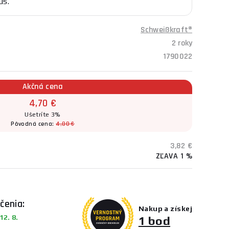
us.
Schweißkraft®
2 roky
1790022
Akčná cena
4,70 €
Ušetríte 3%
Pôvodná cena:
4,80 €
3,82 €
ZĽAVA 1 %
čenia:
Nakup a získej
2. 8.
1 bod