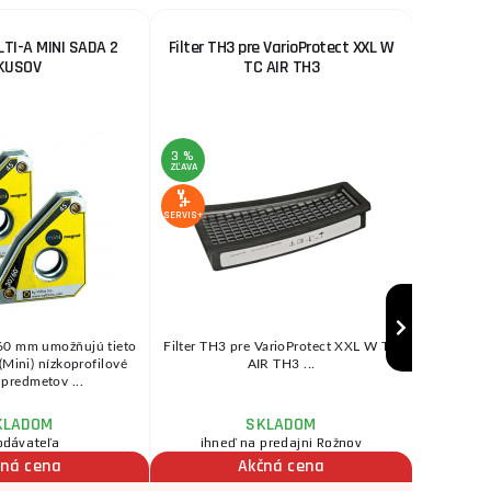
TI-A MINI SADA 2
Filter TH3 pre VarioProtect XXL W
Vonkajš
KUSOV
TC AIR TH3
Vari
3 %
ZĽAVA
AKCIA
3 %
ZĽAVA
SERVIS+
SERVIS+
a 60 mm umožňujú tieto
Filter TH3 pre VarioProtect XXL W TC
Vonkaj
Mini) nízkoprofilové
AIR TH3 ...
Vario
 predmetov ...
KLADOM
SKLADOM
odávateľa
ihneď na predajni Rožnov
čná cena
Akčná cena