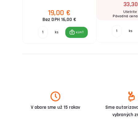
33,30
19,00 €
Ušetríte
0 €
Pôvodná cena
Bez DPH 16,00 €
ks
KÚPIŤ
ks
KÚPIŤ
V obore sme už 15 rokov
Sme autorizova
vybraných z