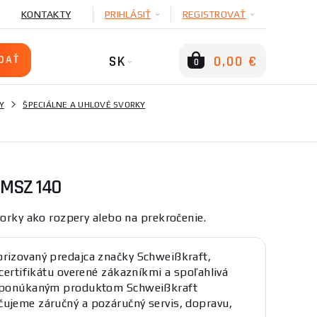
KONTAKTY
PRIHLÁSIŤ
REGISTROVAŤ
SK
0,00 €
0
Y
ŠPECIÁLNE A UHLOVÉ SVORKY
 MSZ 140
vorky ako rozpery alebo na prekročenie.
rizovaný predajca značky Schweißkraft,
 certifikátu overené zákazníkmi a spoľahlivá
K ponúkaným produktom Schweißkraft
ujeme záručný a pozáručný servis, dopravu,