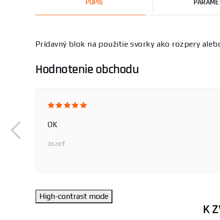
POPIS
PARAME
Prídavný blok na použitie svorky ako rozpery aleb
Hodnotenie obchodu
OK
Jozef
High-contrast mode
K 