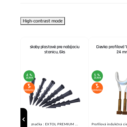
High-contrast mode
EXTOL
skoby plastové pre nabíjaciu
Cievka profilová"
 pružná
stanicu, 6ks
24 m
4 %
5 %
ZĽAVA
ZĽAVA
SERVIS+
SERVIS+
 PREMIUM,
značka : EXTOL PREMIUM ...
Profilová indukčná cie