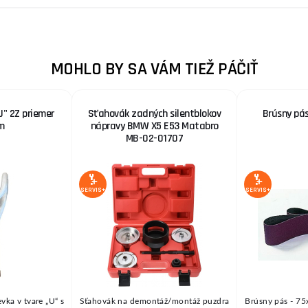
MOHLO BY SA VÁM TIEŽ PÁČIŤ
U" 2Z priemer
Sťahovák zadných silentblokov
Brúsny pás
m
nápravy BMW X5 E53 Matabro
MB-02-01707
SERVIS+
SERVIS+
vka v tvare „U“ s
Sťahovák na demontáž/montáž puzdra
Brúsny pás - 75