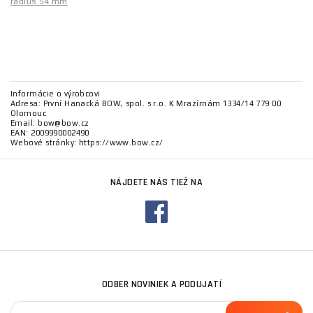
rádius 54 mm
Informácie o výrobcovi
Adresa: První Hanacká BOW, spol. s r.o. K Mrazírnám 1334/14 779 00
Olomouc
Email: bow@bow.cz
EAN: 2009990002490
Webové stránky: https://www.bow.cz/
NÁJDETE NÁS TIEŽ NA
ODBER NOVINIEK A PODUJATÍ