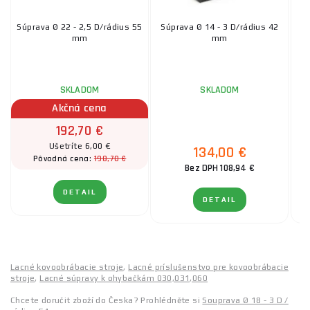
Súprava Ø 22 - 2,5 D/rádius 55
Súprava Ø 14 - 3 D/rádius 42
S
mm
mm
SKLADOM
SKLADOM
Akčná cena
192,70 €
Ušetríte 6,00 €
134,00 €
198,70 €
Pôvodná cena:
Bez DPH 108,94 €
DETAIL
DETAIL
Lacné kovoobrábacie stroje
,
Lacné príslušenstvo pre kovoobrábacie
stroje
,
Lacné súpravy k ohybačkám 030,031,060
Chcete doručit zboží do Česka? Prohlédněte si
Souprava Ø 18 - 3 D /