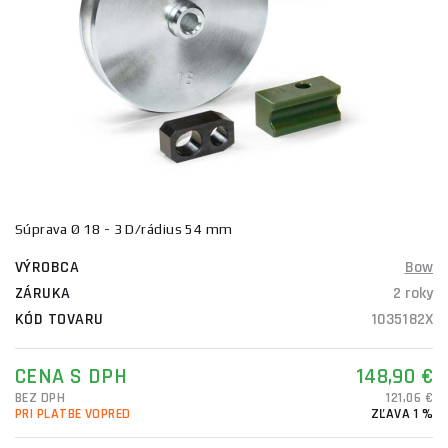
Súprava Ø 18 - 3 D/rádius 54 mm
VÝROBCA
Bow
ZÁRUKA
2 roky
KÓD TOVARU
1035182X
CENA S DPH
148,90 €
BEZ DPH
121,06 €
PRI PLATBE VOPRED
ZĽAVA 1 %