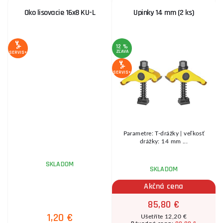
Oko lisovacie 16x8 KU-L
Upinky 14 mm (2 ks)
12 %
ZĽAVA
SERVIS+
A
SERVIS+
SE
D
Parametre: T-drážky | veľkosť
drážky: 14 mm ...
SKLADOM
SKLADOM
Akčná cena
85,80 €
1,20 €
Ušetříte 12,20 €