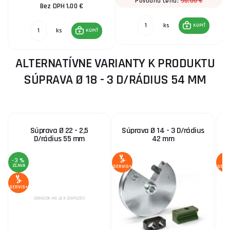
98,00 €
Pôvodná cena:
Bez DPH 1,00 €
ks
KÚPIŤ
ks
KÚPIŤ
ALTERNATÍVNE VARIANTY K PRODUKTU
SÚPRAVA Ø 18 - 3 D/RÁDIUS 54 MM
Súprava Ø 22 - 2,5
Súprava Ø 14 - 3 D/rádius
D/rádius 55 mm
42 mm
-3 %
ZĽAVA
SERVIS+
SERV
SERVIS+