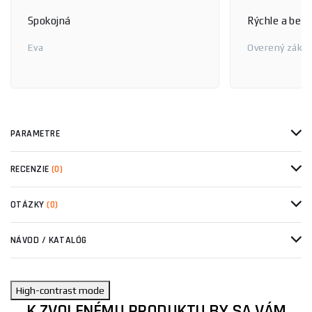
Spokojná
Rýchle a bez
Eva
Overený zákaz
PARAMETRE
RECENZIE
(0)
OTÁZKY
(0)
NÁVOD / KATALÓG
High-contrast mode
K ZVOLENÉMU PRODUKTU BY SA VÁM