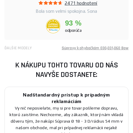
2471 hodnotení
Bola som velmi spokojna. Sona
93 %
odporúča
ĎALŠIE MODELY
Súpravy k ohybačkám 030,031,060 Bow
K NÁKUPU TOHTO TOVARU OD NÁS
NAVYŠE DOSTANETE:
Nadštandardný prístup k prípadným
reklamáciám
Vy nič neposielate, my si pre tovar pošleme dopravu,
ktorú zaistíme. Nechceme, aby zákazník, ktorý nám vkladá
dôveru tým, že nakúpi Súprava Ø 18 - 3 D/rádius 54 mm v
našom obchode, mal pri prípadnej reklamácii nejaké