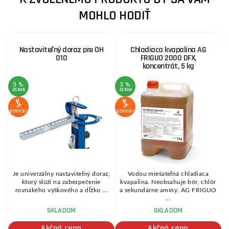
MOHLO HODIŤ
Nastaviteľný doraz pre OH
Chladiaca kvapalina AG
010
FRIGUO 2000 DFX,
koncentrát, 5 kg
3 %
3 %
2
ZĽAVA
ZĽAVA
Z
SERVIS+
SERVIS+
SE
Je univerzálny nastaviteľný doraz,
Vodou miešateľná chladiaca
ktorý slúži na zabezpečenie
kvapalina. Neobsahuje bór, chlór
rovnakého výškového a dĺžko ...
a sekundárne amíny. AG FRIGUO
...
SKLADOM
SKLADOM
Akčná cena
Akčná cena