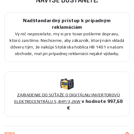
NAVYŠE DOSTANETE:
Nadštandardný prístup k prípadným
reklamáciám
Vy nič neposielate, my si pre tovar pošleme dopravu,
ktorú zaistíme. Nechceme, aby zákazník, ktorý nám vkladá
dôveru tým, že nakúpi Stolárska hoblica HB 1401 v našom
obchode, mal pri prípadnej reklamácii nejaké výdavky.
ZARIADENIE DO SÚŤAŽE O DIGITÁLNU INVERTOROVÚ
v hodnote 997,60
ELEKTROCENTRÁLU 5,4HP/3,2kW
€
POPIS