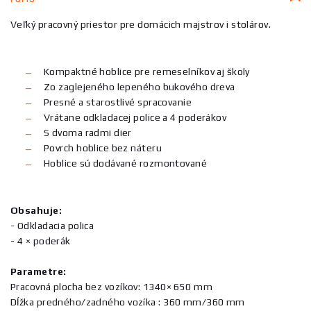
Veľký pracovný priestor pre domácich majstrov i stolárov.
Kompaktné hoblice pre remeselníkov aj školy
Zo zaglejeného lepeného bukového dreva
Presné a starostlivé spracovanie
Vrátane odkladacej police a 4 poderákov
S dvoma radmi dier
Povrch hoblice bez náteru
Hoblice sú dodávané rozmontované
Obsahuje:
- Odkladacia polica
- 4 × poderák
Parametre:
Pracovná plocha bez vozíkov: 1340× 650 mm
Dĺžka predného/zadného vozíka : 360 mm/360 mm