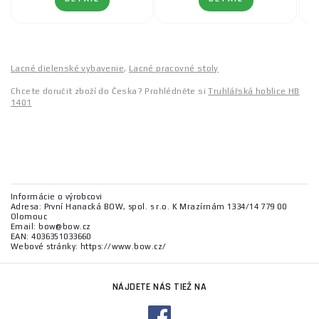
Lacné dielenské vybavenie
,
Lacné pracovné stoly
Chcete doručit zboží do Česka? Prohlédněte si
Truhlářská hoblice HB
1401
Informácie o výrobcovi
Adresa: První Hanacká BOW, spol. s r.o. K Mrazírnám 1334/14 779 00
Olomouc
Email: bow@bow.cz
EAN: 4036351033660
Webové stránky: https://www.bow.cz/
NÁJDETE NÁS TIEŽ NA