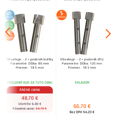
AKCIA
SERVIS+
-11 %
ZĽAVA
SERVIS+
Obsahuje: - 2 × poderák krátky
Obsahuje: - 2 × poderák dlhý
Parametre: Dĺžka: 80 mm
Parametre: Dĺžka: 125 mm
Priemer : 18.5 mm
Priemer : 18.5 mm
POSLEDNÝ KUS ZA TÚTO CENU
SKLADOM
Akčná cena
48,70 €
Ušetríte 6,00 €
66,70 €
54,70 €
Pôvodná cena:
Bez DPH 54,23 €