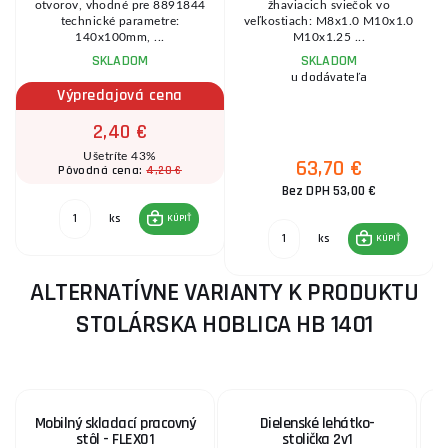
otvorov, vhodné pre 8891844
žhaviacich sviečok vo
í
technické parametre:
veľkostiach: M8x1.0 M10x1.0
140x100mm, ...
M10x1.25 ...
SKLADOM
SKLADOM
u dodávateľa
Výpredajová cena
2,40 €
Ušetríte 43%
63,70 €
4,20 €
Pôvodná cena:
Bez DPH 53,00 €
ks
KÚPIŤ
ks
KÚPIŤ
ALTERNATÍVNE VARIANTY K PRODUKTU
STOLÁRSKA HOBLICA HB 1401
Mobilný skladací pracovný
Dielenské lehátko-
stôl - FLEX01
stolička 2v1