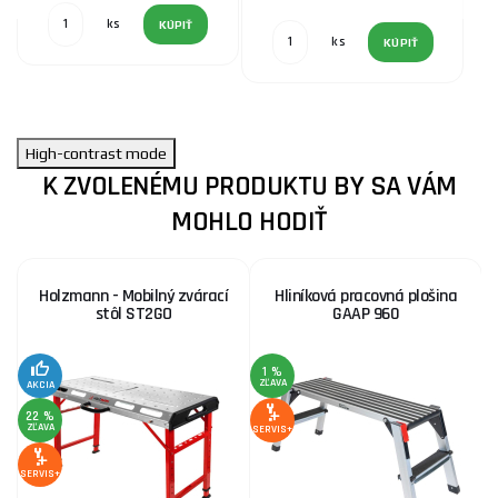
ks
KÚPIŤ
ks
KÚPIŤ
High-contrast mode
K ZVOLENÉMU PRODUKTU BY SA VÁM
MOHLO HODIŤ
Holzmann - Mobilný zvárací
Hliníková pracovná plošina
stôl ST2GO
GAAP 960
1 %
ZĽAVA
Z
AKCIA
22 %
ZĽAVA
SERVIS+
SE
SERVIS+