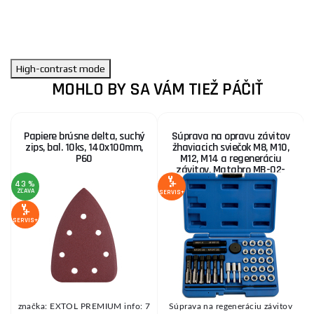
High-contrast mode
MOHLO BY SA VÁM TIEŽ PÁČIŤ
Papiere brúsne delta, suchý
Súprava na opravu závitov
zips, bal. 10ks, 140x100mm,
žhaviacich sviečok M8, M10,
P60
M12, M14 a regeneráciu
závitov, Matabro MB-02-
13460
43 %
ZĽAVA
Z
SERVIS+
SERVIS+
SE
ť
značka: EXTOL PREMIUM info: 7
Súprava na regeneráciu závitov