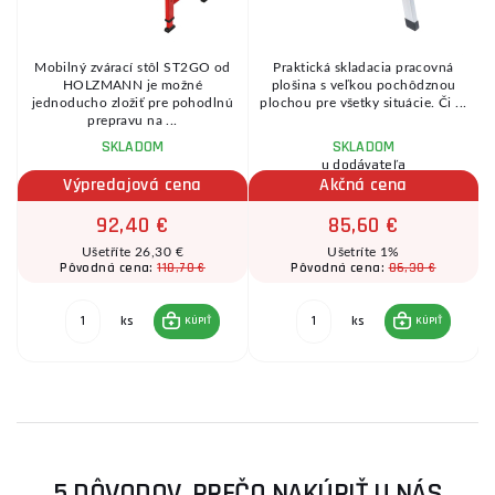
Mobilný zvárací stôl ST2GO od
Praktická skladacia pracovná
HOLZMANN je možné
plošina s veľkou pochôdznou
jednoducho zložiť pre pohodlnú
plochou pre všetky situácie. Či ...
prepravu na ...
SKLADOM
SKLADOM
u dodávateľa
Výpredajová cena
Akčná cena
92,40 €
85,60 €
Ušetříte 26,30 €
Ušetríte 1%
118,70 €
86,30 €
Pôvodná cena:
Pôvodná cena:
ks
ks
KÚPIŤ
KÚPIŤ
5 DÔVODOV, PREČO NAKÚPIŤ U NÁS