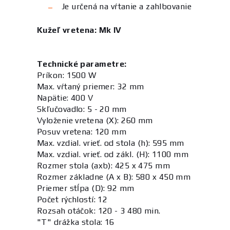
Je určená na vŕtanie a zahlbovanie
Kužeľ vretena: Mk IV
Technické parametre:
Príkon: 1500 W
Max. vŕtaný priemer: 32 mm
Napätie: 400 V
Skľučovadlo: 5 - 20 mm
Vyloženie vretena (X): 260 mm
Posuv vretena: 120 mm
Max. vzdial. vrieť. od stola (h): 595 mm
Max. vzdial. vrieť. od zákl. (H): 1100 mm
Rozmer stola (axb): 425 x 475 mm
Rozmer základne (A x B): 580 x 450 mm
Priemer stĺpa (D): 92 mm
Počet rýchlostí: 12
Rozsah otáčok: 120 - 3 480 min.
"T" drážka stola: 16