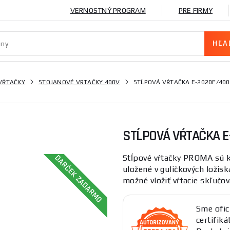
VERNOSTNÝ PROGRAM
PRE FIRMY
VŔTAČKY
STOJANOVÉ VRTAČKY 400V
STĹPOVÁ VŔTAČKA E-2020F/400
STĹPOVÁ VŔTAČKA E
DARČEK ZADARMO
Stĺpové vŕtačky PROMA sú ko
uložené v guličkových ložis
možné vložiť vŕtacie skľučova
Sme ofic
certifik