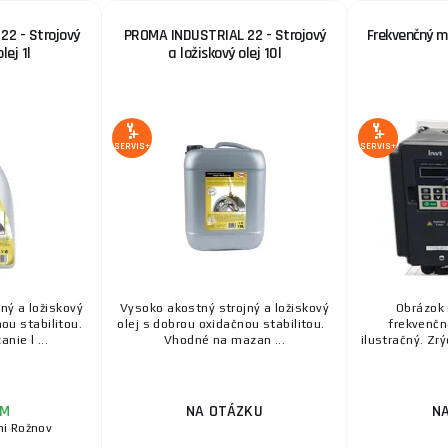
2 - Strojový
PROMA INDUSTRIAL 22 - Strojový
Frekvenčný m
lej 1l
a ložiskový olej 10l
SERVIS+
SERVIS+
ný a ložiskový
Vysoko akostný strojný a ložiskový
Obrázok
ou stabilitou.
olej s dobrou oxidačnou stabilitou.
frekvenčn
ie l ...
Vhodné na mazan ...
ilustračný. Zrý
OM
NA OTÁZKU
N
ni Rožnov