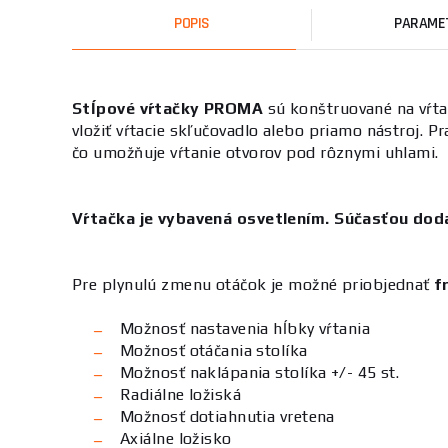
POPIS
PARAME
Stĺpové vŕtačky PROMA
sú konštruované na vŕtan
vložiť vŕtacie skľučovadlo alebo priamo nástroj. 
čo umožňuje vŕtanie otvorov pod rôznymi uhlami.
Vŕtačka je vybavená osvetlením. Súčasťou dodá
Pre plynulú zmenu otáčok je možné priobjednať
f
Možnosť nastavenia hĺbky vŕtania
Možnosť otáčania stolíka
Možnosť naklápania stolíka +/- 45 st.
Radiálne ložiská
Možnosť dotiahnutia vretena
Axiálne ložisko