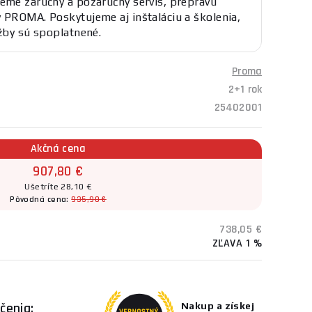
eme záručný a pozáručný servis, prepravu
 PROMA. Poskytujeme aj inštaláciu a školenia,
užby sú spoplatnené.
Proma
2+1 rok
25402001
Akčná cena
907,80 €
Ušetríte 28,10 €
Pôvodná cena:
935,90 €
738,05 €
ZĽAVA 1 %
čenia:
Nakup a získej