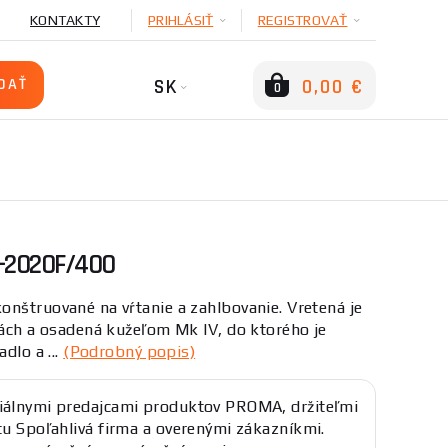
KONTAKTY
PRIHLÁSIŤ
REGISTROVAŤ
SK
0,00 €
0
-2020F/400
nštruované na vŕtanie a zahlbovanie. Vretená je
kách a osadená kužeľom Mk IV, do ktorého je
dlo a ...
(Podrobný popis)
iálnymi predajcami produktov PROMA, držiteľmi
átu Spoľahlivá firma a overenými zákazníkmi.