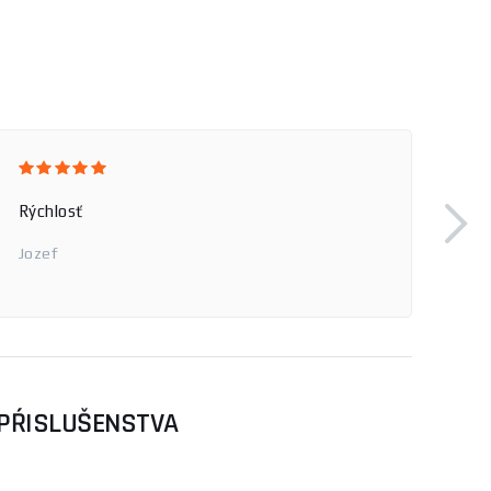
Rýchlosť
Jozef
 PŔISLUŠENSTVA