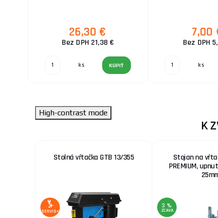
26,30 €
7,00 
Bez DPH 21,38 €
Bez DPH 5
ks
ks
KÚPIŤ
High-contrast mode
K 
pinoly
Stolná vŕtačka GTB 13/355
Stojan na vŕt
B 50 GSM,
PREMIUM, upnut
25m
3 %
ZĽAVA
SERVIS+