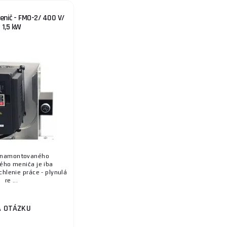
enič - FMO-2/ 400 V/
1,5 kW
 namontovaného
ého meniča je iba
chlenie práce - plynulá
re ...
A OTÁZKU