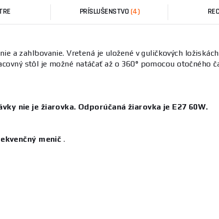
TRE
PRÍSLUŠENSTVO
(4)
REC
ie a zahlbovanie. Vretená je uložené v guličkových ložiská
Pracovný stôl je možné natáčať až o 360° pomocou otočného ča
vky nie je žiarovka. Odporúčaná žiarovka je E27 60W.
rekvenčný menič
.