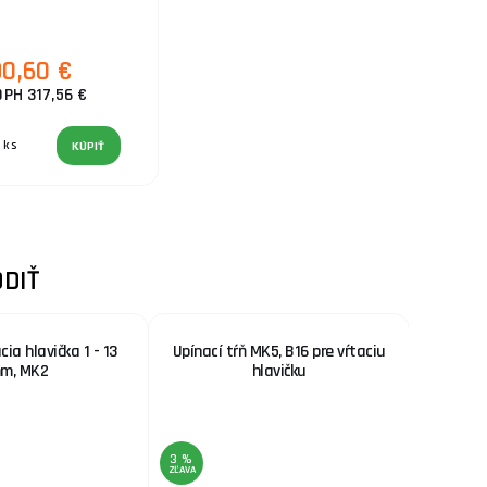
0,60 €
DPH 317,56 €
ks
KÚPIŤ
DIŤ
ia hlavička 1 - 13
Upínací tŕň MK5, B16 pre vŕtaciu
Stojan 
m, MK2
hlavičku
3 %
3 %
ZĽAVA
ZĽAVA