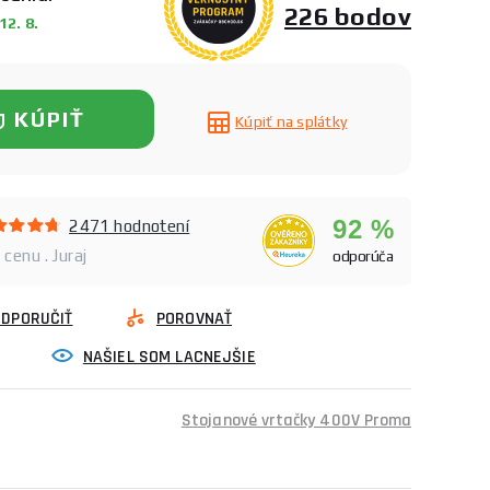
226 bodov
2. 8.
KÚPIŤ
Kúpiť na splátky
92 %
2471 hodnotení
cenu . Juraj
odporúča
ODPORUČIŤ
POROVNAŤ
NAŠIEL SOM LACNEJŠIE
Stojanové vrtačky 400V Proma