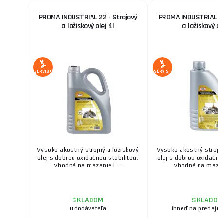
PROMA INDUSTRIAL 22 - Strojový
PROMA INDUSTRIAL 2
a ložiskový olej 4l
a ložiskový o
SERVIS+
SERVIS+
Vysoko akostný strojný a ložiskový
Vysoko akostný stroj
olej s dobrou oxidačnou stabilitou.
olej s dobrou oxidačn
Vhodné na mazanie l ...
Vhodné na mazan
SKLADOM
SKLAD
u dodávateľa
ihneď na predaj