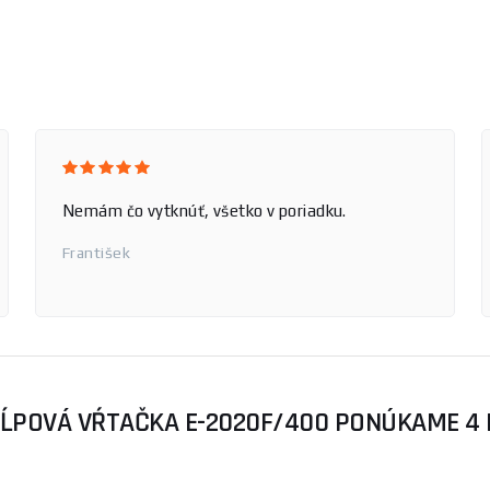
Nemám čo vytknúť, všetko v poriadku.
František
ĹPOVÁ VŔTAČKA E-2020F/400 PONÚKAME 4