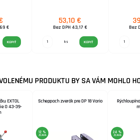
€
53,10 €
39
,69 €
Bez DPH 43,17 €
Bez 
ks
KÚPIŤ
KÚPIŤ
ZVOLENÉMU PRODUKTU BY SA VÁM MOHLO HO
ačku EXTOL
Scheppach zverák pre DP 18 Vario
Rýchloupínac
ie O 43-39-
m
m
12 %
24 %
ZĽAVA
ZĽAVA