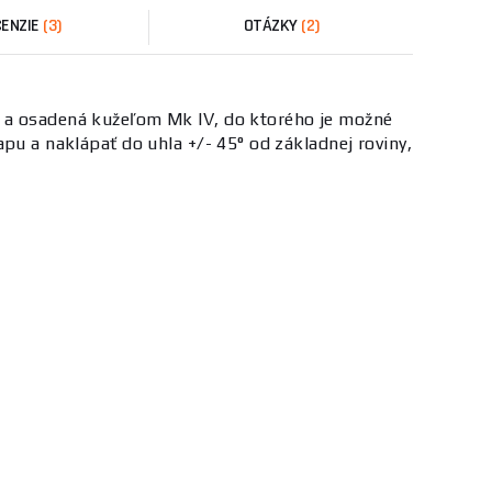
ENZIE
(3)
OTÁZKY
(2)
ch a osadená kužeľom Mk IV, do ktorého je možné
pu a naklápať do uhla +/- 45° od základnej roviny,