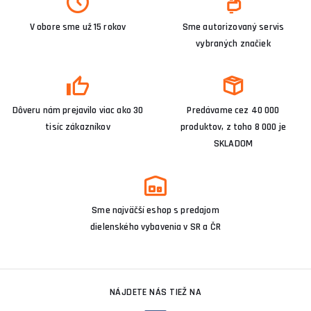
V obore sme už 15 rokov
Sme autorizovaný servis
vybraných značiek
Dôveru nám prejavilo viac ako 30
Predávame cez 40 000
tisíc zákazníkov
produktov, z toho 8 000 je
SKLADOM
Sme najväčší eshop s predajom
dielenského vybavenia v SR a ČR
NÁJDETE NÁS TIEŽ NA