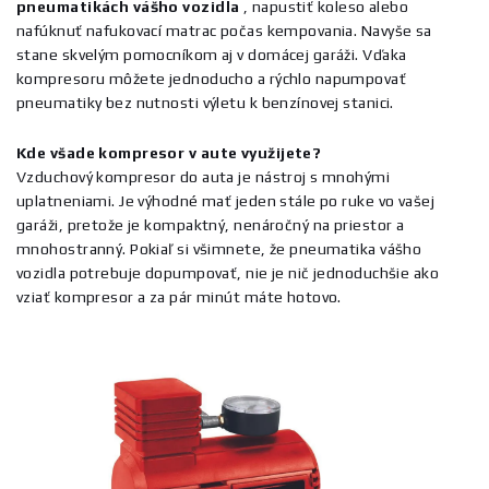
pneumatikách
vášho
vozidla
, napustiť koleso alebo
nafúknuť nafukovací matrac počas kempovania. Navyše sa
stane skvelým pomocníkom aj v domácej garáži. Vďaka
kompresoru môžete jednoducho a rýchlo napumpovať
pneumatiky bez nutnosti výletu k benzínovej stanici.
Kde všade kompresor v aute využijete?
Vzduchový kompresor do auta je nástroj s mnohými
uplatneniami. Je výhodné mať jeden stále po ruke vo vašej
garáži, pretože je kompaktný, nenáročný na priestor a
mnohostranný. Pokiaľ si všimnete, že pneumatika vášho
vozidla potrebuje dopumpovať, nie je nič jednoduchšie ako
vziať kompresor a za pár minút máte hotovo.