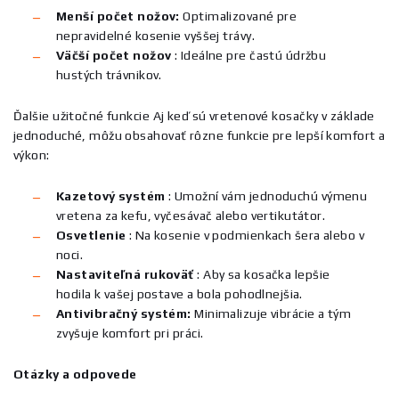
Menší počet nožov:
Optimalizované pre
nepravidelné kosenie vyššej trávy.
Väčší počet nožov
:
Ideálne pre častú údržbu
hustých trávnikov.
Ďalšie užitočné funkcie
Aj keď sú vretenové kosačky v základe
jednoduché, môžu obsahovať rôzne funkcie pre lepší komfort a
výkon:
Kazetový systém
:
Umožní vám jednoduchú výmenu
vretena za kefu, vyčesávač alebo vertikutátor.
Osvetlenie
:
Na kosenie v podmienkach šera alebo v
noci.
Nastaviteľná rukoväť
:
Aby sa kosačka lepšie
hodila k vašej postave a bola pohodlnejšia.
Antivibračný systém:
Minimalizuje vibrácie a tým
zvyšuje komfort pri práci.
Otázky a odpovede