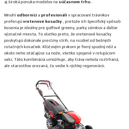
aj široká ponuka modelov na
súčasnom
trhu
.
Mnohí
odborníci
a
profesionáli
v spracovaní trávnikov
preferujú
vretenové
kosačky
, pretože ich špecifický spôsob
kosenia je ideálny pre golfové greeny, parky zámkov a ďalšie
význačné miesta. To všetko preto, že vretenové kosačky
poskytujú dokonale precízny strih, na rozdiel od bežných
rotačných kosačiek. Kľúčovým prvkom je fixný spodný nôž a
okolo neho otáčajúce sa nože, všetko spojené v rotujúcom
valci. Táto kombinácia umožňuje, aby tráva nebola roztrhaná,
ale starostlivo orezaná, čo vedie k rýchlej regenerácii.