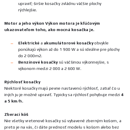
upraviť; širšie kosačky zvládnu väčšie plochy
rýchlejšie.
Motor a jeho výkon Výkon motora je kľúčovým
ukazovateľom toho, ako mocná kosačka je.
Elektrické
a
akumulátorové
kosačky
obvykle
ponúkajú výkon až do 1 900 W a sú ideálne pre plochy
do 2 000m2.
Benzínové
kosačky
sú väčšinou výkonnejšie, s
výkonom medzi 2 000 a 2 600 W.
Rýchlosť kosačky
Niektoré kosačky majú pevne nastavenú rýchlosť, zatiaľ čo u
iných ju je možné upraviť. Typicky sa rýchlosť pohybuje medzi
4
a 5 km/h.
Zberací kôš
Nie všetky vretenové kosačky sú vybavené zberným košom, a
preto je na vás, či dáte prednosť modelu s košom alebo bez