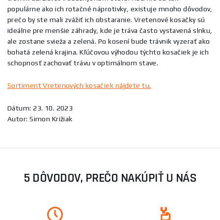
populárne ako ich rotačné náprotivky, existuje mnoho dôvodov,
prečo by ste mali zvážiť ich obstaranie. Vretenové kosačky sú
ideálne pre menšie záhrady, kde je tráva často vystavená slnku,
ale zostane svieža a zelená. Po kosení bude trávnik vyzerať ako
bohatá zelená krajina. Kľúčovou výhodou týchto kosačiek je ich
schopnosť zachovať trávu v optimálnom stave.
Sortiment Vretenových kosačiek nájdete tu.
Dátum: 23. 10. 2023
Autor: Simon Križiak
5 DÔVODOV, PREČO NAKÚPIŤ U NÁS