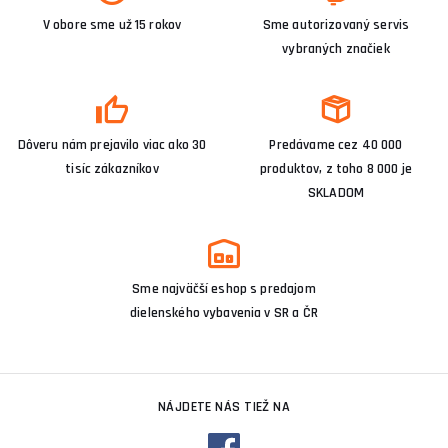
V obore sme už 15 rokov
Sme autorizovaný servis
vybraných značiek
Dôveru nám prejavilo viac ako 30
Predávame cez 40 000
tisíc zákazníkov
produktov, z toho 8 000 je
SKLADOM
Sme najväčší eshop s predajom
dielenského vybavenia v SR a ČR
NÁJDETE NÁS TIEŽ NA