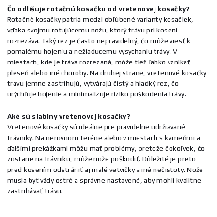
Čo odlišuje rotačnú kosačku od vretenovej kosačky?
Rotačné kosačky patria medzi obľúbené varianty kosačiek,
vďaka svojmu rotujúcemu nožu, ktorý trávu pri kosení
rozrezáva. Taký rez je často nepravidelný, čo môže viesť k
pomalému hojeniu a nežiaducemu vysychaniu trávy. V
miestach, kde je tráva rozrezaná, môže tiež ľahko vznikať
pleseň alebo iné choroby. Na druhej strane, vretenové kosačky
trávu jemne zastrihujú, vytvárajú čistý a hladký rez, čo
urýchľuje hojenie a minimalizuje riziko poškodenia trávy.
Aké sú slabiny vretenovej kosačky?
Vretenové kosačky sú ideálne pre pravidelne udržiavané
trávniky. Na nerovnom teréne alebo v miestach s kameňmi a
ďalšími prekážkami môžu mať problémy, pretože čokoľvek, čo
zostane na trávniku, môže nože poškodiť. Dôležité je preto
pred kosením odstrániť aj malé vetvičky a iné nečistoty. Nože
musia byť vždy ostré a správne nastavené, aby mohli kvalitne
zastrihávať trávu.