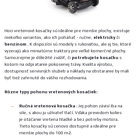
Hoci vretenové kosačky sú ideálne pre menšie plochy, existuje
niekoľko variantov, ako ich poháňať - ručne,
elektricky
či
benzínom
. K dispozícii sú modely s rukoväťou, ale aj tie, ktoré
vyzerajú ako miniatúrne traktory pre veľké komerčné plochy.
Samozrejme je dôležité zvážiť, či
potrebujete
kosačku
s
košom na odpratanie pokosenej trávy. Kvalita výrobcu,
dostupnosť servisných služieb a náklady na obstaranie by mali
byť tiež zahrnuté do vášho rozhodovania.
Rôzne typy pohonu vretenových kosačiek:
Ručná vretenová kosačka
: Jej pohon závisí iba na
sile, s akou ju užívateľ tlačí. Vďaka prevodom kolies
je otáčanie vretena hladké a bez potreby motora.
Tieto kosačky sú cenovo dostupné a ideálne pre
menšie plochy do 100 m2.