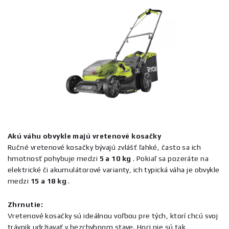
Akú váhu obvykle majú vretenové kosačky
Ručné vretenové kosačky bývajú zvlášť ľahké, často sa ich
hmotnosť pohybuje medzi
5 a 10 kg
. Pokiaľ sa pozeráte na
elektrické či akumulátorové varianty, ich typická váha je obvykle
medzi
15 a 18 kg
.
Zhrnutie:
Vretenové kosačky sú ideálnou voľbou pre tých, ktorí chcú svoj
trávnik udržiavať v bezchybnom stave. Hoci nie sú tak