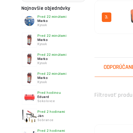
uplatnenie ako z
Najnovšie objednávky
chaty, rodinné d
3.
Pred 22 minútami
Marko
Pri výbere správ
Kysak
Elektrospotrebič
Pred 22 minútami
Marko
1. Elektrospotr
Kysak
4.
Pred 22 minútami
Medzi elektrospot
Marko
Kysak
telesá atď. Tieto
ODPORÚČAN
príkon spotrebič
Pred 22 minútami
Marko
5.
Kysak
2. Elektrospotr
Pred hodinou
Filtrovať produ
Eduard
Medzi elektrospot
Sokolovce
výkon elektrocent
Pred 2 hodinami
6.
Ján
3. Elektrospotr
Sobrance
Pred 2 hodinami
Medzi elektrospot