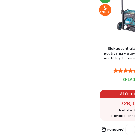
19.
SERVIS+
20.
Elektrocentrála
používaniu v stav
montážnych pracíc 
SKLA
Akčná 
728,3
Ušetríte 
Pôvodná cen
POROVNAŤ