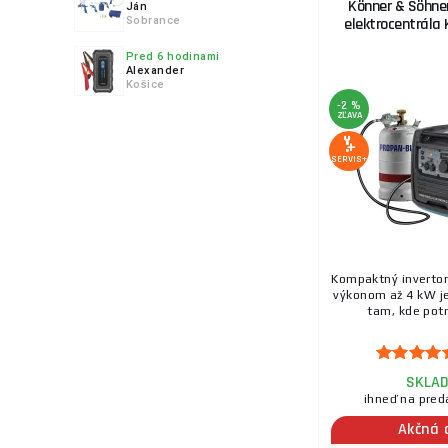
Könner & Söhnen
Ján
potrebujú vzhľad
Sobrance
elektrocentrála
7.
Pred 6 hodinami
Alexander
Košice
-2 %
Elektrocentrál
p
ZĽAVA
určite vyberie ka
teréne a na stavb
SERVIS+
8.
K nami ponúkaný
radi Vám pomôž
9.
Kompaktný invertor
výkonom až 4 kW je
tam, kde potr
SKLA
10.
ihneď na pred
Akčná 