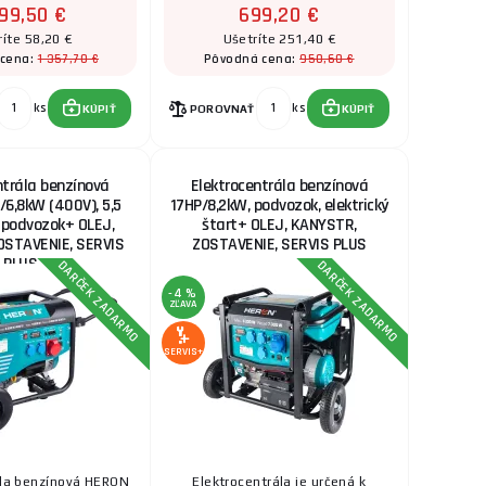
299,50 €
699,20 €
1 314,70 €
KS 4000iE S
ríte 58,20 €
Ušetríte 251,40 €
SKLADOM
u dodávateľa
1 357,70 €
950,60 €
 cena:
Pôvodná cena:
 zásuvkami a
ks
KÚPIŤ
 hlad ...
ks
ks
KÚPIŤ
POROVNAŤ
KÚPIŤ
1 102,50 €
 kW, 230, el.
SKLADOM
ntrála benzínová
Elektrocentrála benzínová
ctve a pri
ks
KÚPIŤ
6,8kW (400V), 5,5
17HP/8,2kW, podvozok, elektrický
 ...
 podvozok+ OLEJ,
štart+ OLEJ, KANYSTR,
OSTAVENIE, SERVIS
ZOSTAVENIE, SERVIS PLUS
434,60 €
PLUS
DARČEK ZADARMO
DARČEK ZADARMO
la 2000 W
SKLADOM
u dodávateľa
-4 %
500i je skvele
ZĽAVA
ks
KÚPIŤ
...
SERVIS+
805,90 €
3000
SKLADOM
u dodávateľa
 pri kempovaní, na
ks
KÚPIŤ
ála benzínová HERON
Elektrocentrála je určená k