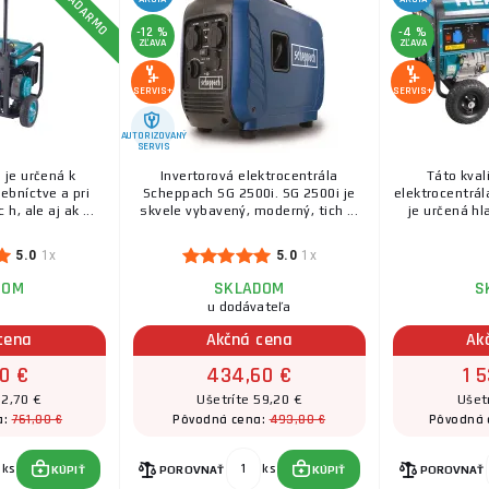
Elektrocentrála benzínová HERON 15HP/6,8kW (
-12 %
-4 %
(230V), podvozok
ZĽAVA
ZĽAVA
Elektrocentrála benzínová HERON 8896418 15HP/6,8k
(230V), s podvozkom Potrebujete elektrocentrálu pre p
SERVIS+
SERVIS+
Elektrocentrála benzínová 17HP/8,2kW, podvozo
AUTORIZOVANÝ
SERVIS
štart
 je určená k
Invertorová elektrocentrála
Táto kval
Elektrocentrála je určená k používaniu v stavebníctve
ebníctve a pri
Scheppach SG 2500i. SG 2500i je
elektrocentrá
prácach, ale taktiež ako záložný zdroj elektricke ...
h, ale aj ak ...
skvele vybavený, moderný, tich ...
je určená hla
5.0
1x
5.0
1x
DOM
SKLADOM
S
u dodávateľa
cena
Akčná cena
Ak
0 €
434,60 €
1 
32,70 €
Ušetríte 59,20 €
Ušet
761,00 €
493,80 €
a:
Pôvodná cena:
Pôvodná 
ks
ks
KÚPIŤ
POROVNAŤ
KÚPIŤ
POROVNAŤ