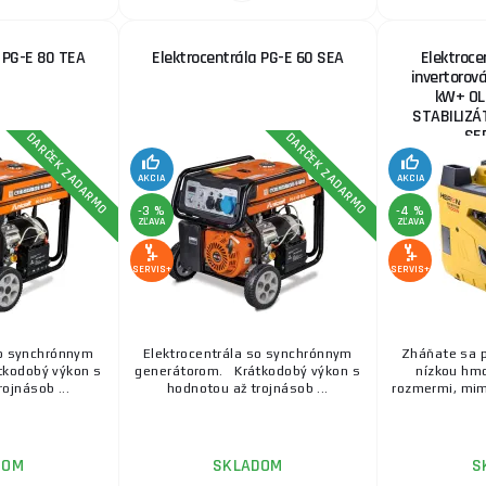
 PG-E 80 TEA
Elektrocentrála PG-E 60 SEA
Elektroce
invertorová
kW+ OL
STABILIZÁ
SE
DARČEK ZADARMO
DARČEK ZADARMO
AKCIA
AKCIA
-3 %
-4 %
ZĽAVA
ZĽAVA
SERVIS+
SERVIS+
so synchrónnym
Elektrocentrála so synchrónnym
Zháňate sa p
kodobý výkon s
generátorom. Krátkodobý výkon s
nízkou hm
ojnásob ...
hodnotou až trojnásob ...
rozmermi, mim
DOM
SKLADOM
S