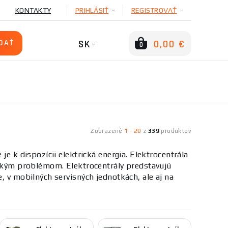
KONTAKTY
PRIHLÁSIŤ
REGISTROVAŤ
SK
0,00 €
0
Zobrazené
1
-
20
z
339
produktov
je k dispozícii elektrická energia. Elektrocentrála
veľkým problémom. Elektrocentrály predstavujú
, v mobilných servisných jednotkách, ale aj na
a sú vhodné pre napájanie elektrického náradia a
ľa paliva na benzínovej,
naftové
a
LPG