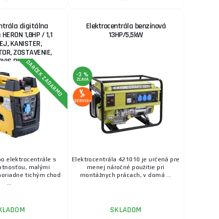
ntrála digitálna
Elektrocentrála benzínová
 HERON 1,8HP / 1,1
13HP/5,5kW
EJ, KANISTER,
TOR, ZOSTAVENIE,
RVIS PLUS
DARČEK ZADARMO
-3 %
ZĽAVA
SERVIS+
o elektrocentrále s
Elektrocentrála 421010 je určená pre
otnosťou, malými
menej náročné použitie pri
oriadne tichým chod
montážnych prácach, v domá ...
...
KLADOM
SKLADOM