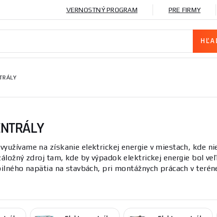
VERNOSTNÝ PROGRAM
PRE FIRMY
TRÁLY
ENTRÁLY
využívame na získanie elektrickej energie v miestach, kde nie 
záložný zdroj tam, kde by výpadok elektrickej energie bol 
bilného napätia na stavbách, pri montážnych prácach v teréne
a chatách, záhradách a pod. Vďaka systému regulácie napäti
ykurovacích a osvetľovacích telies či zváracích agregátov.
y
delíme na
jednofázové
(230V) a
trojfázové
(400V) a pod