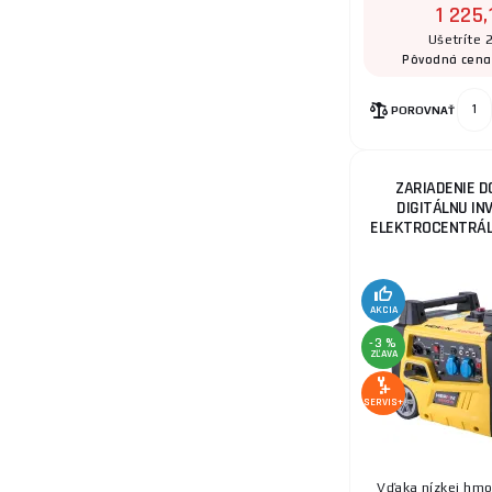
1 225,
Ušetríte 
11.
Pôvodná cena
POROVNAŤ
12.
ZARIADENIE D
DIGITÁLNU I
ELEKTROCENTRÁL
13.
AKCIA
-3 %
ZĽAVA
SERVIS+
14.
Vďaka nízkej hmo