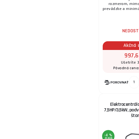
rozmerom, mimor
prevádzke a minimál
15.
NEDOST
Akčná 
16.
997,6
Ušetríte 
Pôvodná cena
17.
POROVNAŤ
Elektrocentrál
7,5HP/3,5kW, podvo
štar
18.
-4 %
ZĽAVA