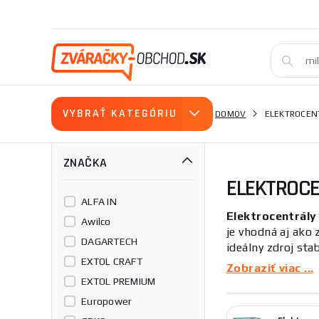
VYBRAŤ KATEGÓRIU
DOMOV
ELEKTROCEN
ZNAČKA
ELEKTROC
ALFA IN
Elektrocentrály
Awilco
je vhodná aj ako 
DAGARTECH
ideálny zdroj sta
EXTOL CRAFT
rekreačné účely n
Zobraziť viac ...
elektromotorov, v
EXTOL PREMIUM
Europower
Elektrocentrál