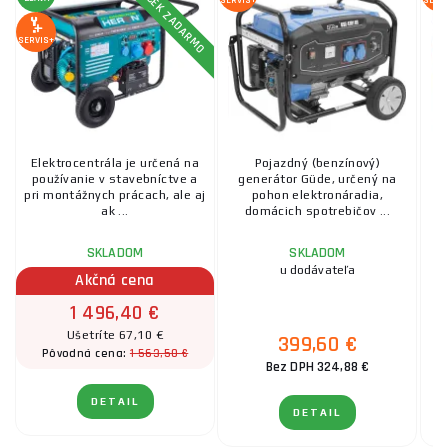
DARČEK ZADARMO
SERVIS+
SERV
SERVIS+
Elektrocentrála je určená na
Pojazdný (benzínový)
používanie v stavebníctve a
generátor Güde, určený na
pri montážnych prácach, ale aj
pohon elektronáradia,
ak ...
domácich spotrebičov ...
SKLADOM
SKLADOM
u dodávateľa
Akčná cena
1 496,40 €
Ušetríte 67,10 €
399,60 €
1 563,50 €
Pôvodná cena:
Bez DPH 324,88 €
DETAIL
DETAIL