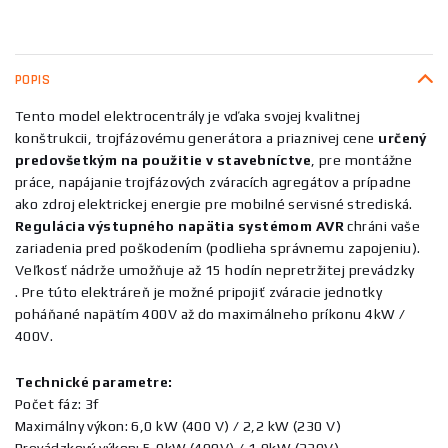
POPIS
Tento model elektrocentrály je vďaka svojej kvalitnej
konštrukcii, trojfázovému generátora a priaznivej cene
určený
predovšetkým na použitie v stavebníctve
, pre montážne
práce, napájanie trojfázových zváracích agregátov a prípadne
ako zdroj elektrickej energie pre mobilné servisné strediská.
Regulácia výstupného napätia systémom AVR
chráni vaše
zariadenia pred poškodením (podlieha správnemu zapojeniu).
Veľkosť nádrže umožňuje až 15 hodín nepretržitej prevádzky
. Pre túto elektráreň je možné pripojiť zváracie jednotky
poháňané napätím 400V až do maximálneho príkonu 4kW /
400V.
Technické parametre:
Počet fáz: 3f
Maximálny výkon: 6,0 kW (400 V) / 2,2 kW (230 V)