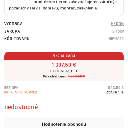
produktom Heron zabezpečujeme záručný a
pozáručný servis, dopravu, montáž, zaškolenie.
VÝROBCA
HERON
ZÁRUKA
2 roky
KÓD TOVARU
8896112
Akčná cena
1 037,50 €
Ušetríte 32,10 €
Pôvodná cena:
1 069,60 €
BEZ DPH
843,50 €
PRI PLATBE VOPRED
ZĽAVA 1 %
nedostupné
Hodnotenie obchodu