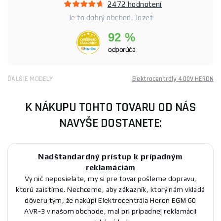
2472 hodnotení
Je to dobrý obchod. Jozef
92 %
odporúča
ĎALŠIE MODELY
Elektrocentrály 400V HERON
K NÁKUPU TOHTO TOVARU OD NÁS
NAVYŠE DOSTANETE:
Nadštandardný prístup k prípadným
reklamáciám
Vy nič neposielate, my si pre tovar pošleme dopravu,
ktorú zaistíme. Nechceme, aby zákazník, ktorý nám vkladá
dôveru tým, že nakúpi Elektrocentrála Heron EGM 60
AVR-3 v našom obchode, mal pri prípadnej reklamácii