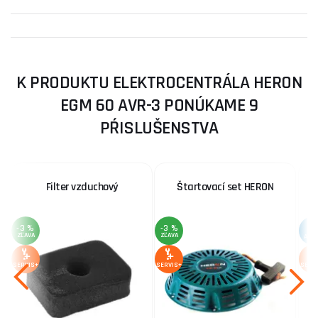
K PRODUKTU ELEKTROCENTRÁLA HERON
EGM 60 AVR-3 PONÚKAME 9
PŔISLUŠENSTVA
Filter vzduchový
Štartovací set HERON
-3 %
-3 %
ZĽAVA
ZĽAVA
AKC
SERVIS+
SERVIS+
SERV