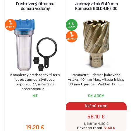
Předsazený filter pre
Jadrový vrták Ø 40 mm
domácí vodárny
Karnasch GOLD-LINE 30
6 %
ZĽAVA
SERVIS+
A
SERVIS+
SE
D
Kompletný predsadený filter s
Parametre: Priemer jadrového
a
obojstrannou závitovou
vrtáka: 40 mm Max. vŕtacia hĺbka:
..
prípojkou 1“, určený na
30 mm Upnutie : Weldon 19 m ...
preventívnu o ...
NIE
SKLADOM
Akčná cena
68,10 €
Ušetříte 4,50 €
19,20 €
72,60 €
Pôvodná cena: