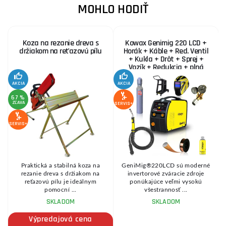
MOHLO HODIŤ
Koza na rezanie dreva s
Kowax Genimig 220 LCD +
držiakom na reťazovú pílu
Horák + Káble + Red. Ventil
+ Kukla + Drôt + Sprej +
Vozík + Redukcia + plná
Fľaša Co2
AKCIA
AKCIA
SE
67 %
ZĽAVA
SERVIS+
SERVIS+
Praktická a stabilná koza na
GeniMig®220LCD sú moderné
8
rezanie dreva s držiakom na
invertorové zváracie zdroje
reťazovú pílu je ideálnym
ponúkajúce veľmi vysokú
pomocní ...
všestrannosť ...
SKLADOM
SKLADOM
Výpredajová cena