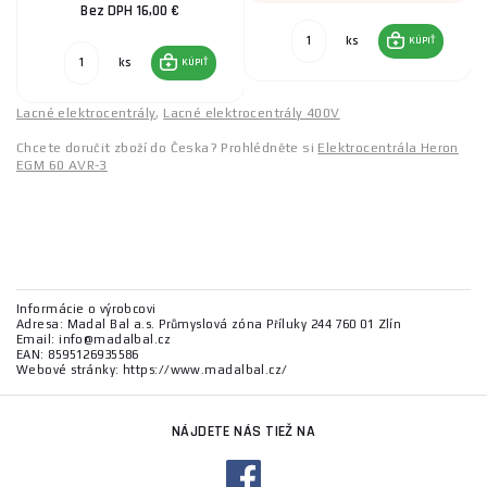
Bez DPH 16,00 €
ks
KÚPIŤ
ks
KÚPIŤ
Lacné elektrocentrály
,
Lacné elektrocentrály 400V
Chcete doručit zboží do Česka? Prohlédněte si
Elektrocentrála Heron
EGM 60 AVR-3
Informácie o výrobcovi
Adresa: Madal Bal a.s. Průmyslová zóna Příluky 244 760 01 Zlín
Email: info@madalbal.cz
EAN: 8595126935586
Webové stránky: https://www.madalbal.cz/
NÁJDETE NÁS TIEŽ NA