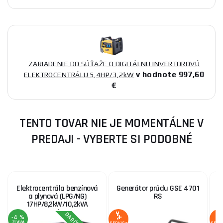
ZARIADENIE DO SÚŤAŽE O DIGITÁLNU INVERTOROVÚ
v hodnote 997,60
ELEKTROCENTRÁLU 5,4HP/3,2kW
€
TENTO TOVAR NIE JE MOMENTÁLNE V
PREDAJI - VYBERTE SI PODOBNÉ
Elektrocentrála benzínová
Generátor prúdu GSE 4701
E
a plynová (LPG/NG)
RS
17HP/8,2kW/10,2kVA
(400V), 6,5kW (230V),
-4 %
elektrický štart, diaľkové...
ZĽAVA