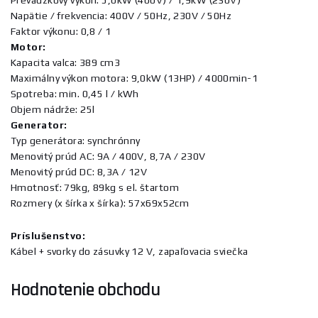
Prevádzkový výkon: 5,0kW (400V) / 1,9kW (230V)
Napätie / frekvencia: 400V / 50Hz, 230V / 50Hz
Faktor výkonu: 0,8 / 1
Motor:
Kapacita valca: 389 cm3
Maximálny výkon motora: 9,0kW (13HP) / 4000min-1
Spotreba: min. 0,45 l / kWh
Objem nádrže: 25l
Generator:
Typ generátora: synchrónny
Menovitý prúd AC: 9A / 400V, 8,7A / 230V
Menovitý prúd DC: 8,3A / 12V
Hmotnosť: 79kg, 89kg s el. štartom
Rozmery (x šírka x šírka): 57x69x52cm
Príslušenstvo:
Kábel + svorky do zásuvky 12 V, zapaľovacia sviečka
Hodnotenie obchodu